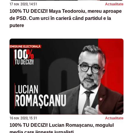
17 nov. 2020, 14:51
Actualitate
100% TU DECIZI! Maya Teodoroiu, mereu aproape
de PSD. Cum urci în carieră când partidul e la
putere
16 nov. 2020, 15:31
Actualitate
100% TU DECIZI! Lucian Romașcanu, mogulul
media care jignește jurnaliști