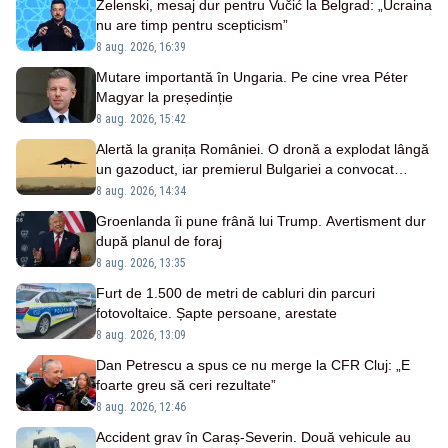
Zelenski, mesaj dur pentru Vučić la Belgrad: „Ucraina
nu are timp pentru scepticism”
8 aug. 2026, 16:39
Mutare importantă în Ungaria. Pe cine vrea Péter
Magyar la președinție
8 aug. 2026, 15:42
Alertă la granița României. O dronă a explodat lângă
un gazoduct, iar premierul Bulgariei a convocat
Consiliul de Securitate
8 aug. 2026, 14:34
Groenlanda îi pune frână lui Trump. Avertisment dur
după planul de foraj
8 aug. 2026, 13:35
Furt de 1.500 de metri de cabluri din parcuri
fotovoltaice. Șapte persoane, arestate
8 aug. 2026, 13:09
Dan Petrescu a spus ce nu merge la CFR Cluj: „E
foarte greu să ceri rezultate”
8 aug. 2026, 12:46
Accident grav în Caraș-Severin. Două vehicule au