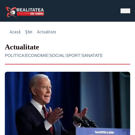
Acasă
Știri
Actualitate
Actualitate
|
|
|
|
POLITICA
ECONOMIE
SOCIAL
SPORT
SANATATE