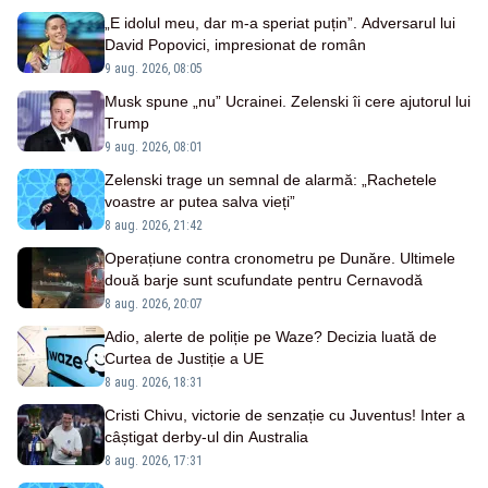
„E idolul meu, dar m-a speriat puțin”. Adversarul lui
David Popovici, impresionat de român
9 aug. 2026, 08:05
Musk spune „nu” Ucrainei. Zelenski îi cere ajutorul lui
Trump
9 aug. 2026, 08:01
Zelenski trage un semnal de alarmă: „Rachetele
voastre ar putea salva vieți”
8 aug. 2026, 21:42
Operațiune contra cronometru pe Dunăre. Ultimele
două barje sunt scufundate pentru Cernavodă
8 aug. 2026, 20:07
Adio, alerte de poliție pe Waze? Decizia luată de
Curtea de Justiție a UE
8 aug. 2026, 18:31
Cristi Chivu, victorie de senzație cu Juventus! Inter a
câștigat derby-ul din Australia
8 aug. 2026, 17:31