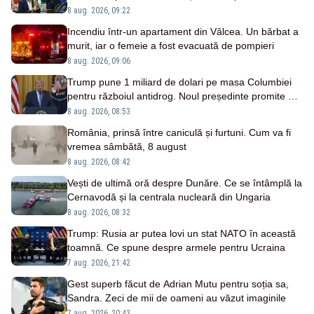
angajată
8 aug. 2026, 09:22
Incendiu într-un apartament din Vâlcea. Un bărbat a
murit, iar o femeie a fost evacuată de pompieri
8 aug. 2026, 09:06
Trump pune 1 miliard de dolari pe masa Columbiei
pentru războiul antidrog. Noul președinte promite o
ofensivă
8 aug. 2026, 08:53
România, prinsă între caniculă și furtuni. Cum va fi
vremea sâmbătă, 8 august
8 aug. 2026, 08:42
Vești de ultimă oră despre Dunăre. Ce se întâmplă la
Cernavodă și la centrala nucleară din Ungaria
8 aug. 2026, 08:32
Trump: Rusia ar putea lovi un stat NATO în această
toamnă. Ce spune despre armele pentru Ucraina
7 aug. 2026, 21:42
Gest superb făcut de Adrian Mutu pentru soția sa,
Sandra. Zeci de mii de oameni au văzut imaginile
7 aug. 2026, 20:43