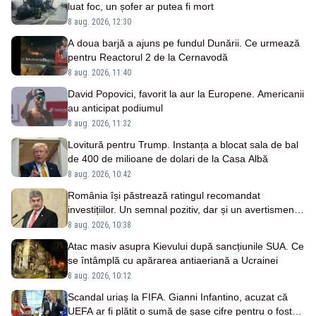
luat foc, un șofer ar putea fi mort
8 aug. 2026, 12:30
A doua barjă a ajuns pe fundul Dunării. Ce urmează
pentru Reactorul 2 de la Cernavodă
8 aug. 2026, 11:40
David Popovici, favorit la aur la Europene. Americanii
au anticipat podiumul
8 aug. 2026, 11:32
Lovitură pentru Trump. Instanța a blocat sala de bal
de 400 de milioane de dolari de la Casa Albă
8 aug. 2026, 10:42
România își păstrează ratingul recomandat
investițiilor. Un semnal pozitiv, dar și un avertisment
pentru autorități
8 aug. 2026, 10:38
Atac masiv asupra Kievului după sancțiunile SUA. Ce
se întâmplă cu apărarea antiaeriană a Ucrainei
8 aug. 2026, 10:12
Scandal uriaș la FIFA. Gianni Infantino, acuzat că
UEFA ar fi plătit o sumă de șase cifre pentru o fostă