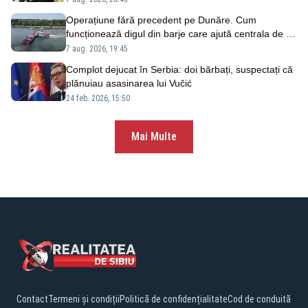
Operațiune fără precedent pe Dunăre. Cum
funcționează digul din barje care ajută centrala de la
Cernavodă
7 aug. 2026, 19:45
Complot dejucat în Serbia: doi bărbați, suspectați că
plănuiau asasinarea lui Vučić
24 feb. 2026, 15:50
Mai Multe
Contact
Termeni și condiții
Politică de confidențialitate
Cod de conduită