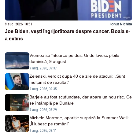
9 aug. 2026, 10:51
Ionuț Nichita
Joe Biden, vești îngrijorătoare despre cancer. Boala s-
a extins
Vremea se întoarce pe dos. Unde lovesc ploile
duminică, 9 august
9 aug. 2026, 09:37
Zelenski, verdict după 40 de zile de atacuri: „Sunt
mulțumit de rezultat”
9 aug. 2026, 09:35
Barjele au fost scufundate, dar apare un nou risc. Ce
se întâmplă pe Dunăre
9 aug. 2026, 08:29
Michele Morrone, apariție surpriză la Summer Well:
„Îi iubesc pe români”
9 aug. 2026, 08:11