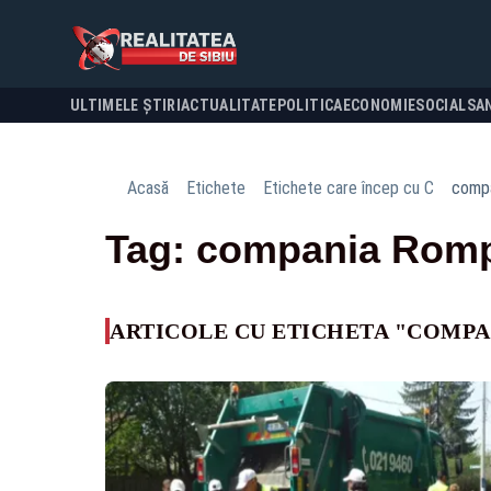
ULTIMELE ȘTIRI
ACTUALITATE
POLITICA
ECONOMIE
SOCIAL
SA
Acasă
Etichete
Etichete care încep cu C
comp
Tag: compania Romp
ARTICOLE CU ETICHETA "COMP