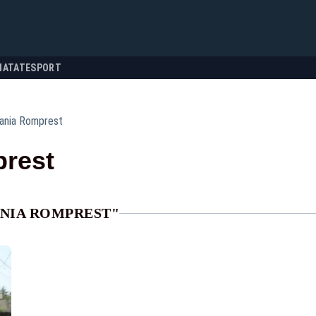
NATATE
SPORT
ania Romprest
rest
ANIA ROMPREST"