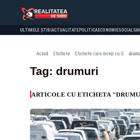
ULTIMELE ȘTIRI
ACTUALITATE
POLITICA
ECONOMIE
SOCIAL
SA
Acasă
Etichete
Etichete care încep cu D
drumu
Tag: drumuri
ARTICOLE CU ETICHETA "DRUMU