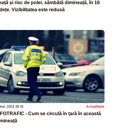
ață și risc de polei, sâmbătă dimineață, în 16
dețe. Vizibilitatea este redusă
mar. 2024, 08:43
Actualitate
FOTRAFIC - Cum se circulă în țară în această
imineață