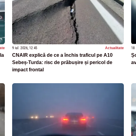
ate
9 iul. 2026, 12:45
Actualitate
18 
la
CNAIR explică de ce a închis traficul pe A10
Șo
Sebeș-Turda: risc de prăbușire și pericol de
av
impact frontal