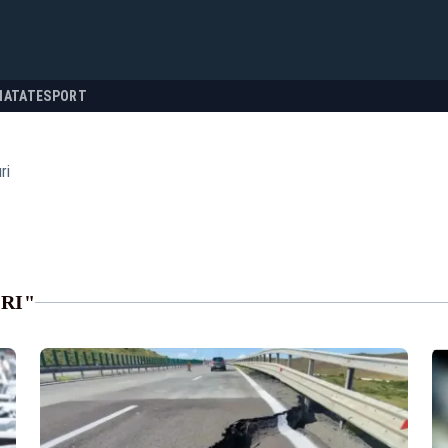
NATATE
SPORT
ri
RI"