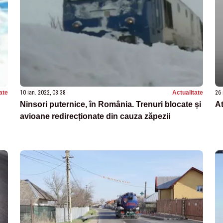
ate
10 ian. 2022, 08:38
Actualitate
26 
Ninsori puternice, în România. Trenuri blocate și
At
avioane redirecționate din cauza zăpezii