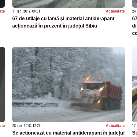
ate
11 ian. 2019, 09:31
Actualitate
24 
67 de utilaje cu lamă și material antiderapant
67
acționează în prezent în județul Sibiu
di
co
ate
28 nov. 2018, 12:23
Actualitate
17 
Se acționează cu material antiderapant în județul
Se