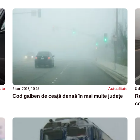
ate
2 ian. 2023, 10:25
Actualitate
8 d
Cod galben de ceață densă în mai multe județe
Re
c