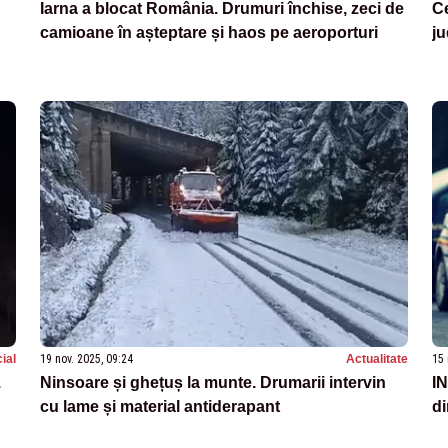
Iarna a blocat România. Drumuri închise, zeci de
Ce
camioane în așteptare și haos pe aeroporturi
ju
ial
19 nov. 2025, 09:24
Actualitate
15 
.
Ninsoare și ghețuș la munte. Drumarii intervin
IN
cu lame și material antiderapant
d