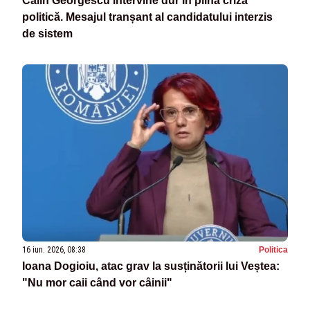
Călin Georgescu intervine dur în plină criză
politică. Mesajul tranșant al candidatului interzis
de sistem
16 iun. 2026, 08:38
Politica
Ioana Dogioiu, atac grav la susținătorii lui Veștea:
"Nu mor caii când vor câinii"