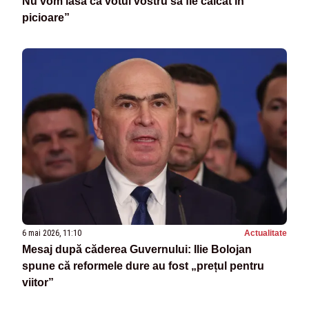
Nu vom lăsa ca votul vostru să fie călcat în
picioare”
6 mai 2026, 11:10
Actualitate
Mesaj după căderea Guvernului: Ilie Bolojan
spune că reformele dure au fost „prețul pentru
viitor”