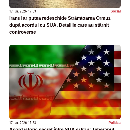
17 iun. 2026, 17:03
Social
Iranul ar putea redeschide Strâmtoarea Ormuz
după acordul cu SUA. Detaliile care au stârnit
controverse
17 iun. 2026, 15:23
Politica
Acord istoric secret între SUA și Iran: Teheranul