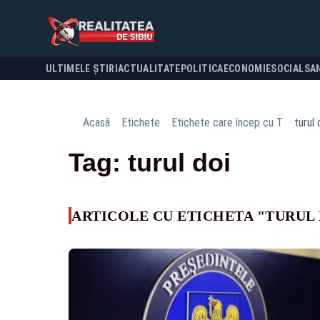
ULTIMELE ȘTIRI
ACTUALITATE
POLITICA
ECONOMIE
SOCIAL
SA
Acasă
Etichete
Etichete care încep cu T
turul 
Tag: turul doi
ARTICOLE CU ETICHETA "TURUL 