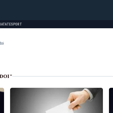
NATATE
SPORT
doi
DOI"