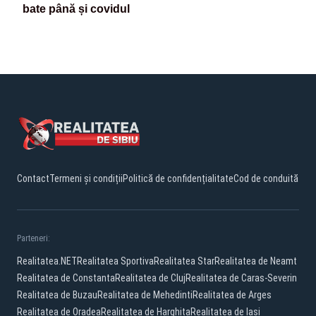
bate până și covidul
Contact
Termeni și condiții
Politică de confidențialitate
Cod de conduită
Parteneri:
Realitatea.NET
Realitatea Sportiva
Realitatea Star
Realitatea de Neamt
Realitatea de Constanta
Realitatea de Cluj
Realitatea de Caras-Severin
Realitatea de Buzau
Realitatea de Mehedinti
Realitatea de Arges
Realitatea de Oradea
Realitatea de Harghita
Realitatea de Iasi