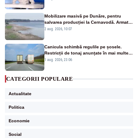
pensii
Mobilizare masivă pe Dunăre, pentru
salvarea producției la Cernavodă. Armata
va detona o stâncă și va devia apa
2 aug. 2026, 10:07
fluviului - IMAGINI AERIENE
Canicula schimbă regulile pe șosele.
Restricții de tonaj anunțate în mai multe
județe
1 aug. 2026, 23:06
CATEGORII POPULARE
Actualitate
Politica
Economie
Social