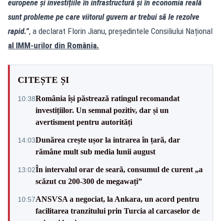
europene și investițiile în infrastructură și în economia reală
sunt probleme pe care viitorul guvern ar trebui să le rezolve
rapid.”
, a declarat Florin Jianu, președintele Consiliului Național
al IMM-urilor din România.
CITEȘTE ȘI
România își păstrează ratingul recomandat
10:38
investițiilor. Un semnal pozitiv, dar și un
avertisment pentru autorități
Dunărea crește ușor la intrarea în țară, dar
14:03
rămâne mult sub media lunii august
În intervalul orar de seară, consumul de curent „a
13:02
scăzut cu 200-300 de megawați”
ANSVSA a negociat, la Ankara, un acord pentru
10:57
facilitarea tranzitului prin Turcia al carcaselor de