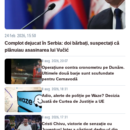
24 feb. 2026, 15:50
Complot dejucat în Serbia: doi bărbați, suspectați că
plănuiau asasinarea lui Vučić
8 aug. 2026, 20:07
Operațiune contra cronometru pe Dunăre.
Ultimele două barje sunt scufundate
pentru Cernavodă
8 aug. 2026, 18:31
Adio, alerte de poliție pe Waze? Decizia
luată de Curtea de Justiție a UE
8 aug. 2026, 17:31
Cristi Chivu, victorie de senzație cu
Juventus! Inter a câștigat derby-ul din