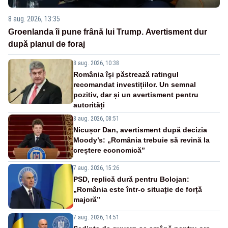
8 aug. 2026, 13:35
Groenlanda îi pune frână lui Trump. Avertisment dur
după planul de foraj
8 aug. 2026, 10:38
România își păstrează ratingul
recomandat investițiilor. Un semnal
pozitiv, dar și un avertisment pentru
autorități
8 aug. 2026, 08:51
Nicușor Dan, avertisment după decizia
Moody’s: „România trebuie să revină la
creștere economică”
7 aug. 2026, 15:26
PSD, replică dură pentru Bolojan:
„România este într-o situație de forță
majoră”
7 aug. 2026, 14:51