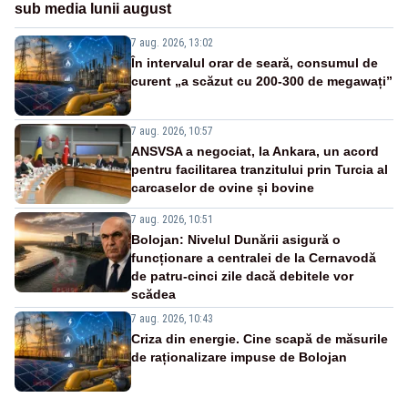
sub media lunii august
7 aug. 2026, 13:02
În intervalul orar de seară, consumul de
curent „a scăzut cu 200-300 de megawați”
7 aug. 2026, 10:57
ANSVSA a negociat, la Ankara, un acord
pentru facilitarea tranzitului prin Turcia al
carcaselor de ovine și bovine
7 aug. 2026, 10:51
Bolojan: Nivelul Dunării asigură o
funcționare a centralei de la Cernavodă
de patru-cinci zile dacă debitele vor
scădea
7 aug. 2026, 10:43
Criza din energie. Cine scapă de măsurile
de raționalizare impuse de Bolojan