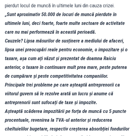
pierdut locul de muncă în ultimele luni din cauza crizei.
„Sunt aproximativ 50.000 de locuri de muncă pierdute în
ultimele luni, deci foarte, foarte multe sectoare de activitate
care nu mai performează în această perioadă.
Cauzele? Lipsa măsurilor de susținere a mediului de afaceri,
lipsa unei preocupări reale pentru economie, o impozitare și o
taxare, așa cum ați văzut și prezentat de doamna Raiciu
anterior, o taxare în continuare mult prea mare, peste puterea
de cumpărare și peste competitivitatea companiilor.
Principale trei probleme pe care așteaptă antreprenorii ca
viitorul guvern să le rezolve arată un lucru și anume că
antreprenorii sunt sufocați de taxe și impozite.
Așteaptă scăderea impozitării pe forța de muncă cu 5 puncte
procentuale, revenirea la TVA-ul anterior și reducerea
cheltuielilor bugetare, respectiv creșterea absorbției fondurilor