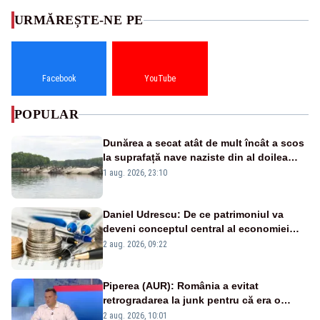
URMĂREȘTE-NE PE
Facebook
YouTube
POPULAR
Dunărea a secat atât de mult încât a scos
la suprafață nave naziste din al doilea
război mondial
1 aug. 2026, 23:10
Daniel Udrescu: De ce patrimoniul va
deveni conceptul central al economiei
viitoare?
2 aug. 2026, 09:22
Piperea (AUR): România a evitat
retrogradarea la junk pentru că era o
catastrofă pentru bănci și fondurile de
2 aug. 2026, 10:01