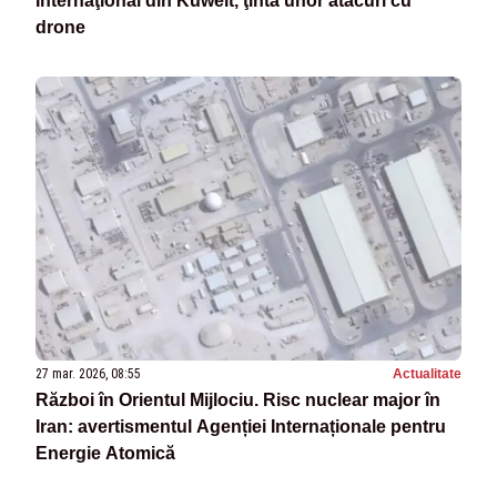
Internaţional din Kuweit, ţinta unor atacuri cu
drone
27 mar. 2026, 08:55
Actualitate
Război în Orientul Mijlociu. Risc nuclear major în
Iran: avertismentul Agenției Internaționale pentru
Energie Atomică