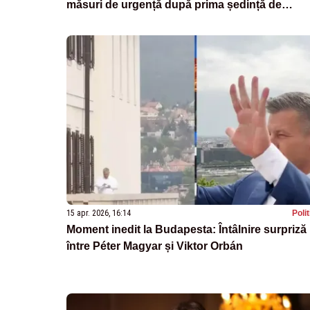
măsuri de urgență după prima ședință de
Guvern
15 apr. 2026, 16:14
Poli
Moment inedit la Budapesta: Întâlnire surpriză
între Péter Magyar și Viktor Orbán