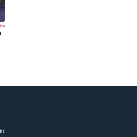
tica
s
ită