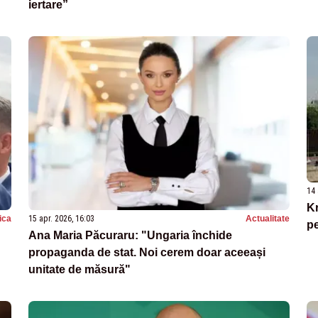
iertare”
14 
Kr
tica
15 apr. 2026, 16:03
Actualitate
pe
Ana Maria Păcuraru: "Ungaria închide
propaganda de stat. Noi cerem doar aceeași
unitate de măsură"