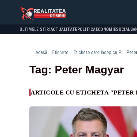
ULTIMELE ȘTIRI
ACTUALITATE
POLITICA
ECONOMIE
SOCIAL
SA
Acasă
Etichete
Etichete care încep cu P
Pete
Tag: Peter Magyar
ARTICOLE CU ETICHETA "PETER