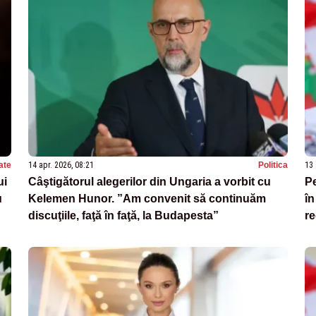
ate
14 apr. 2026, 08:21
Politica
13 
ui
Câştigătorul alegerilor din Ungaria a vorbit cu
Pe
u
Kelemen Hunor. ”Am convenit să continuăm
în
discuţiile, faţă în faţă, la Budapesta”
re
or