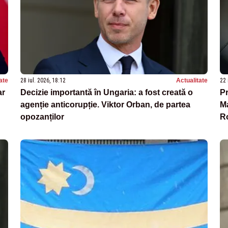
ate
28 iul. 2026, 18:12
Actualitate
22 
ar
Decizie importantă în Ungaria: a fost creată o
Pr
agenție anticorupție. Viktor Orban, de partea
Ma
opozanților
Ro