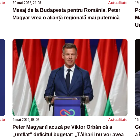
ate
20 mai 2026, 21:05
Actualitate
19 
Mesaj de la Budapesta pentru România. Peter
Po
Magyar vrea o alianță regională mai puternică
Ma
Un
ate
6 mai 2026, 08:02
Actualitate
15 
Peter Magyar îl acuză pe Viktor Orbán că a
Ge
„umflat” deficitul bugetar: „Tâlharii nu vor avea
a 