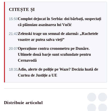
CITEȘTE ȘI
Complot dejucat în Serbia: doi bărbați, suspectați
15:50
că plănuiau asasinarea lui Vučić
Zelenski trage un semnal de alarmă: „Rachetele
21:42
voastre ar putea salva vieți”
Operațiune contra cronometru pe Dunăre.
20:07
Ultimele două barje sunt scufundate pentru
Cernavodă
Adio, alerte de poliție pe Waze? Decizia luată de
18:31
Curtea de Justiție a UE
Distribuie articolul