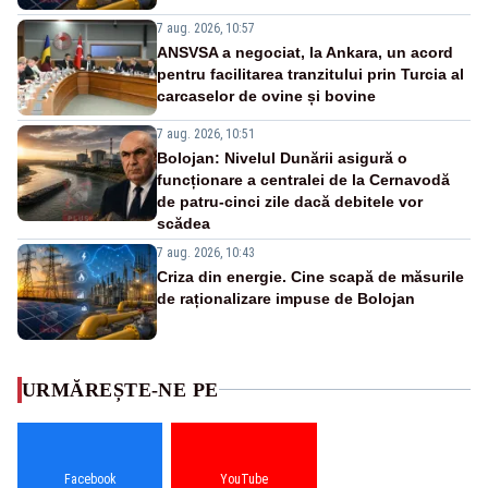
7 aug. 2026, 10:57
ANSVSA a negociat, la Ankara, un acord
pentru facilitarea tranzitului prin Turcia al
carcaselor de ovine și bovine
7 aug. 2026, 10:51
Bolojan: Nivelul Dunării asigură o
funcționare a centralei de la Cernavodă
de patru-cinci zile dacă debitele vor
scădea
7 aug. 2026, 10:43
Criza din energie. Cine scapă de măsurile
de raționalizare impuse de Bolojan
URMĂREȘTE-NE PE
Facebook
YouTube