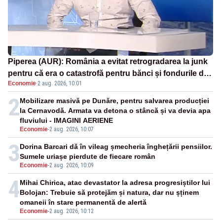
Piperea (AUR): România a evitat retrogradarea la junk
pentru că era o catastrofă pentru bănci și fondurile de
Economie
·
2 aug. 2026, 10:01
pensii
2
Mobilizare masivă pe Dunăre, pentru salvarea producției
la Cernavodă. Armata va detona o stâncă și va devia apa
fluviului - IMAGINI AERIENE
Economie
-
2 aug. 2026, 10:07
3
Dorina Barcari dă în vileag șmecheria înghețării pensiilor.
Sumele uriașe pierdute de fiecare român
Economie
-
2 aug. 2026, 10:09
4
Mihai Chirica, atac devastator la adresa progresiștilor lui
Bolojan: Trebuie să protejăm și natura, dar nu șținem
omaneii în stare permanentă de alertă
Economie
-
2 aug. 2026, 10:12