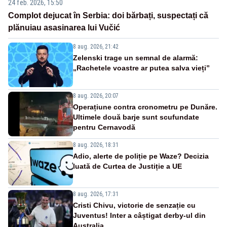
24 feb. 2026, 15:50
Complot dejucat în Serbia: doi bărbați, suspectați că
plănuiau asasinarea lui Vučić
8 aug. 2026, 21:42
Zelenski trage un semnal de alarmă:
„Rachetele voastre ar putea salva vieți”
8 aug. 2026, 20:07
Operațiune contra cronometru pe Dunăre.
Ultimele două barje sunt scufundate
pentru Cernavodă
8 aug. 2026, 18:31
Adio, alerte de poliție pe Waze? Decizia
luată de Curtea de Justiție a UE
8 aug. 2026, 17:31
Cristi Chivu, victorie de senzație cu
Juventus! Inter a câștigat derby-ul din
Australia