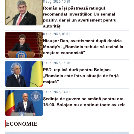
8 aug. 2026, 10:38
România își păstrează ratingul
recomandat investițiilor. Un semnal
pozitiv, dar și un avertisment pentru
autorități
8 aug. 2026, 08:51
Nicușor Dan, avertisment după decizia
Moody’s: „România trebuie să revină la
creștere economică”
7 aug. 2026, 15:26
PSD, replică dură pentru Bolojan:
„România este într-o situație de forță
majoră”
7 aug. 2026, 14:51
Ședința de guvern se amână pentru ora
15:00. Bolojan nu a obținut toate avizele
ECONOMIE