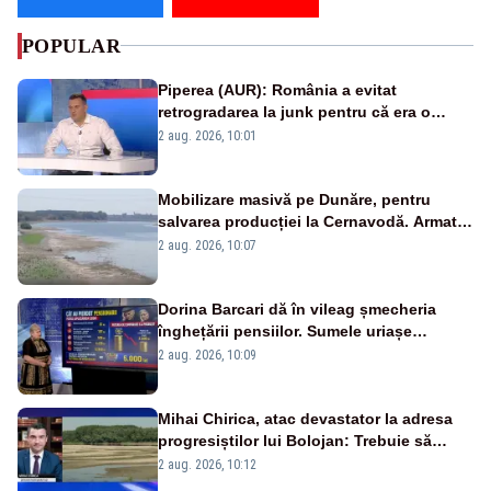
POPULAR
Piperea (AUR): România a evitat
retrogradarea la junk pentru că era o
catastrofă pentru bănci și fondurile de
2 aug. 2026, 10:01
pensii
Mobilizare masivă pe Dunăre, pentru
salvarea producției la Cernavodă. Armata
va detona o stâncă și va devia apa
2 aug. 2026, 10:07
fluviului - IMAGINI AERIENE
Dorina Barcari dă în vileag șmecheria
înghețării pensiilor. Sumele uriașe
pierdute de fiecare român
2 aug. 2026, 10:09
Mihai Chirica, atac devastator la adresa
progresiștilor lui Bolojan: Trebuie să
protejăm și natura, dar nu șținem omaneii
2 aug. 2026, 10:12
în stare permanentă de alertă