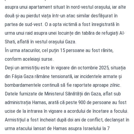
asupra unui apartament situat în nord-vestul orașului, iar alte
două și-au pierdut viața într-un atac similar desfășurat în
partea de sud-vest. O a opta victimă a fost înregistrată în
urma unui raid asupra unei locuințe din tabăra de refugiați Al-
Shati, aflată în vestul orașului Gaza.
În urma atacurilor, cel puțin 15 persoane au fost rănite,
conform aceleiași surse.
Deși un armistițiu este în vigoare din octombrie 2025, situația
din Fâșia Gaza rămâne tensionată, iar incidentele armate și
bombardamentele continuă să fie raportate aproape zilnic.
Datele furnizate de Ministerul Sănătății din Gaza, aflat sub
administrația Hamas, arată că peste 900 de persoane au fost
ucise de la intrarea în vigoare a acordului de încetare a focului.
Armistițiul a fost încheiat după doi ani de conflict, declanșat în
urma atacului lansat de Hamas asupra Israelului la 7