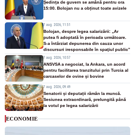
Ședința de guvern se amână pentru ora
15:00. Bolojan nu a obținut toate avizele
7 aug. 2026, 11:51
Bolojan, despre legea salarizării: „Ar
putea fi adoptată în perioada următoare.
S-a întârziat depunerea din cauza unor
discursuri iresponsabile în spaţiul public”
7 aug. 2026, 10:57
ANSVSA a negociat, la Ankara, un acord
pentru facilitarea tranzitului prin Turcia al
carcaselor de ovine și bovine
7 aug. 2026, 09:49
Senatorii și deputații rămân la muncă.
Sesiunea extraordinară, prelungită până
la votul pe legea salarizării
ECONOMIE