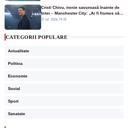
Cristi Chivu, ironie savuroasă înainte de
Inter – Manchester City: „Ar fi frumos să
mai cumpărați și de la noi”
31 iul. 2026, 19:35
CATEGORII POPULARE
Actualitate
Politica
Economie
Social
Sport
Sanatate