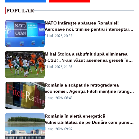
POPULAR
NATO întărește apărarea României!
Aeronave noi, trimise pentru interceptarea
și distrugerea dronelor
31 iul. 2026, 20:33
Mihai Stoica a răbufnit după eliminarea
FCSB: „N-am văzut asemenea greșeli în
190 de meciuri europene”
31 iul. 2026, 21:35
România a scăpat de retrogradarea
economiei. Agenția Fitch menține ratingul
„BBB-” cu perspectivă negativă
1 aug. 2026, 06:48
România în alertă energetică |
Vulnerabilitatea de pe Dunăre care pune
în pericol Centrala Cernavodă era
1 aug. 2026, 09:32
cunoscută de pe vremea lui Ceaușescu