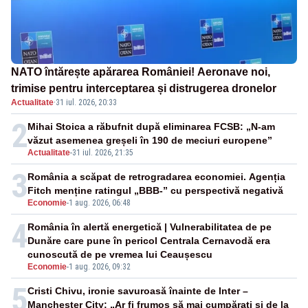
NATO întărește apărarea României! Aeronave noi,
trimise pentru interceptarea și distrugerea dronelor
Actualitate
·
31 iul. 2026, 20:33
2
Mihai Stoica a răbufnit după eliminarea FCSB: „N-am
văzut asemenea greșeli în 190 de meciuri europene”
Actualitate
-
31 iul. 2026, 21:35
3
România a scăpat de retrogradarea economiei. Agenția
Fitch menține ratingul „BBB-” cu perspectivă negativă
Economie
-
1 aug. 2026, 06:48
4
România în alertă energetică | Vulnerabilitatea de pe
Dunăre care pune în pericol Centrala Cernavodă era
cunoscută de pe vremea lui Ceaușescu
Economie
-
1 aug. 2026, 09:32
5
Cristi Chivu, ironie savuroasă înainte de Inter –
Manchester City: „Ar fi frumos să mai cumpărați și de la