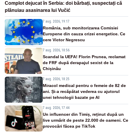
Complot dejucat în Serbia: doi bărbați, suspectați că
plănuiau asasinarea lui Vučić
7 aug. 2026, 19:17
România, sub monitorizarea Comisiei
Europene din cauza crizei energetice. Ce
cere Victor Negrescu
7 aug. 2026, 18:56
Scandal la UEFA! Florin Prunea, reclamat
de FRF după derapajul sexist de la
Chișinău
7 aug. 2026, 18:25
Miracol medical pentru o femeie de 82 de
ani. Și-a recăpătat vederea cu ajutorul
unei tehnologii bazate pe AI
7 aug. 2026, 17:44
Un influencer din Timiș, reținut după un
live urmărit de peste 22.000 de oameni. Ce
provocări făcea pe TikTok