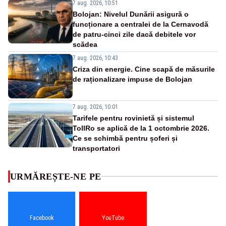
7 aug. 2026, 10:51
Bolojan: Nivelul Dunării asigură o
funcționare a centralei de la Cernavodă
de patru-cinci zile dacă debitele vor
scădea
7 aug. 2026, 10:43
Criza din energie. Cine scapă de măsurile
de raționalizare impuse de Bolojan
7 aug. 2026, 10:01
Tarifele pentru rovinietă și sistemul
TollRo se aplică de la 1 octombrie 2026.
Ce se schimbă pentru șoferi și
transportatori
URMĂREȘTE-NE PE
Facebook
YouTube