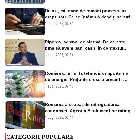
De azi, milioane de români primesc un
drept nou. Ce se întâmplă dacă ți se strică
un produs
1 aug. 2026, 09:37
Piperea, semnal de alarmă. De ce este
bine să avem bani cash, în contextul
alertei energetice?
1 aug. 2026, 09:39
România, la limita tehnică a importurilor
de energie. Prețurile cresc alarmant -
Analiză Realitatea Plus
1 aug. 2026, 09:46
România a scăpat de retrogradarea
economiei. Agenția Fitch menține ratingul
„BBB-” cu perspectivă negativă
1 aug. 2026, 06:48
CATEGORII POPULARE