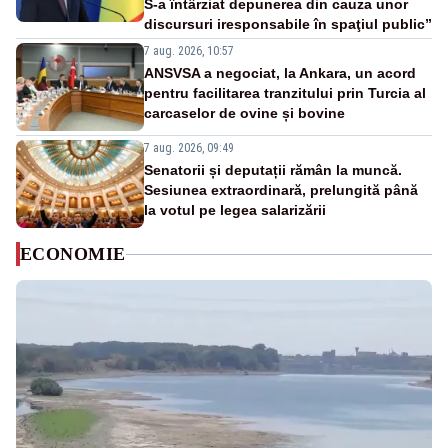
S-a întârziat depunerea din cauza unor
discursuri iresponsabile în spaţiul public”
7 aug. 2026, 10:57
ANSVSA a negociat, la Ankara, un acord
pentru facilitarea tranzitului prin Turcia al
carcaselor de ovine și bovine
7 aug. 2026, 09:49
Senatorii și deputații rămân la muncă.
Sesiunea extraordinară, prelungită până
la votul pe legea salarizării
ECONOMIE