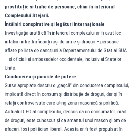
prostituție și trafic de persoane, chiar în interiorul
Complexului Stejarii.
Întâlniri conspirative și legături internaționale
Investigația arată că în interiorul complexului ar fi avut loc
întâlniri între traficanți ruși de arme și droguri – persoane
aflate pe lista de sancțiuni a Departamentului de Stat al SUA
– și oficiali ai ambasadelor occidentale, inclusiv ai Statelor
Unite.
Conducerea și jocurile de putere
Surse apropiate descriu o „gașcă” din conducerea complexului,
implicată direct în consum și distribuție de droguri, dar și în
relații controversate care ating zona masonică și politică.
Actualul CEO al complexului, descris ca un consumator înrăit
de droguri, este cunoscut și ca amantul unui mason și om de
afaceri, fost politician liberal. Acesta ar fi fost propulsat în