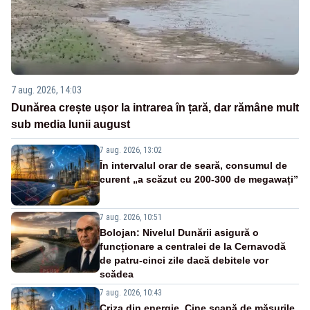
7 aug. 2026, 14:03
Dunărea crește ușor la intrarea în țară, dar rămâne mult
sub media lunii august
7 aug. 2026, 13:02
În intervalul orar de seară, consumul de
curent „a scăzut cu 200-300 de megawați”
7 aug. 2026, 10:51
Bolojan: Nivelul Dunării asigură o
funcționare a centralei de la Cernavodă
de patru-cinci zile dacă debitele vor
scădea
7 aug. 2026, 10:43
Criza din energie. Cine scapă de măsurile