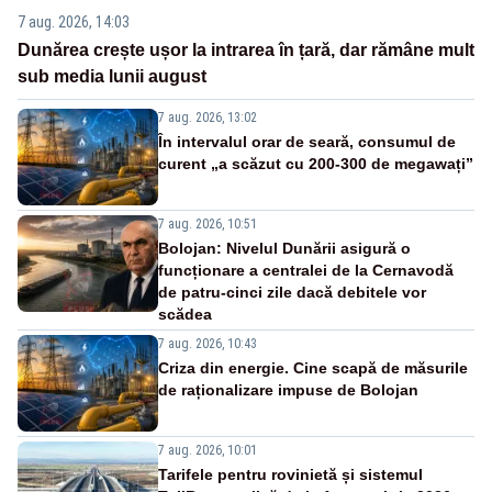
7 aug. 2026, 14:03
Dunărea crește ușor la intrarea în țară, dar rămâne mult
sub media lunii august
7 aug. 2026, 13:02
În intervalul orar de seară, consumul de
curent „a scăzut cu 200-300 de megawați”
7 aug. 2026, 10:51
Bolojan: Nivelul Dunării asigură o
funcționare a centralei de la Cernavodă
de patru-cinci zile dacă debitele vor
scădea
7 aug. 2026, 10:43
Criza din energie. Cine scapă de măsurile
de raționalizare impuse de Bolojan
7 aug. 2026, 10:01
Tarifele pentru rovinietă și sistemul