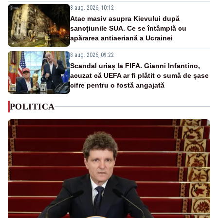
8 aug. 2026, 10:12
Atac masiv asupra Kievului după
sancțiunile SUA. Ce se întâmplă cu
apărarea antiaeriană a Ucrainei
8 aug. 2026, 09:22
Scandal uriaș la FIFA. Gianni Infantino,
acuzat că UEFA ar fi plătit o sumă de șase
cifre pentru o fostă angajată
POLITICA