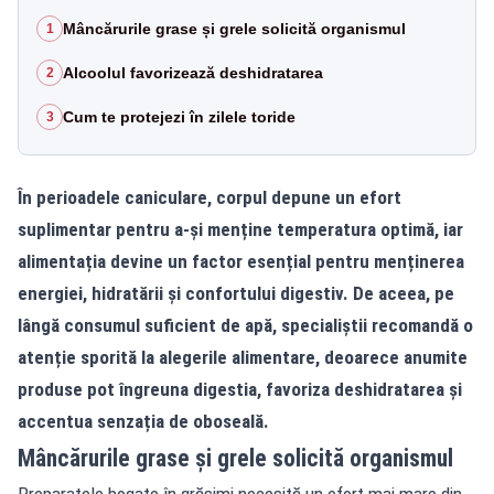
Mâncărurile grase și grele solicită organismul
1
Alcoolul favorizează deshidratarea
2
Cum te protejezi în zilele toride
3
În perioadele caniculare, corpul depune un efort
suplimentar pentru a-și menține temperatura optimă, iar
alimentația devine un factor esențial pentru menținerea
energiei, hidratării și confortului digestiv. De aceea, pe
lângă consumul suficient de apă, specialiștii recomandă o
atenție sporită la alegerile alimentare, deoarece anumite
produse pot îngreuna digestia, favoriza deshidratarea și
accentua senzația de oboseală.
Mâncărurile grase și grele solicită organismul
Preparatele bogate în grăsimi necesită un efort mai mare din