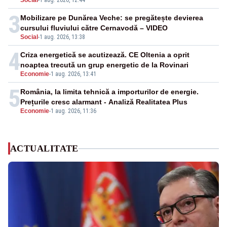
Social
-
1 aug. 2026, 12:44
3
Mobilizare pe Dunărea Veche: se pregătește devierea
cursului fluviului către Cernavodă – VIDEO
Social
-
1 aug. 2026, 13:38
4
Criza energetică se acutizează. CE Oltenia a oprit
noaptea trecută un grup energetic de la Rovinari
Economie
-
1 aug. 2026, 13:41
5
România, la limita tehnică a importurilor de energie.
Prețurile cresc alarmant - Analiză Realitatea Plus
Economie
-
1 aug. 2026, 11:36
ACTUALITATE