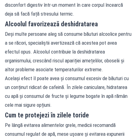
disconfort digestiv într-un moment în care corpul încearcă
deja să facă față stresului termic.
Alcoolul favorizează deshidratarea
Deși multe persoane aleg să consume băuturi alcoolice pentru
a se răcori, specialiștii avertizează că acestea pot avea
efectul opus. Alcoolul contribuie la deshidratarea
organismului, crescând riscul apariției amețelilor, oboselii și
altor probleme asociate temperaturilor extreme.
Același efect îl poate avea și consumul excesiv de băuturi cu
un conținut ridicat de cafeină. În zilele caniculare, hidratarea
cu apă și consumul de fructe și legume bogate în apă rămân
cele mai sigure opțiuni.
Cum te protejezi în zilele toride
Pe lângă evitarea alimentelor grele, medicii recomandă
consumul regulat de apă, mese ușoare și evitarea expunerii