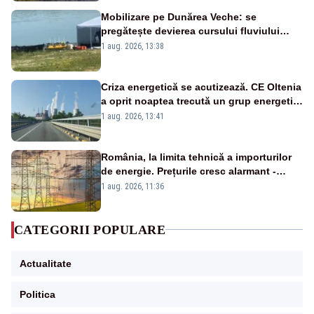
Mobilizare pe Dunărea Veche: se
pregătește devierea cursului fluviului
către Cernavodă – VIDEO
1 aug. 2026, 13:38
Criza energetică se acutizează. CE Oltenia
a oprit noaptea trecută un grup energetic
de la Rovinari
1 aug. 2026, 13:41
România, la limita tehnică a importurilor
de energie. Prețurile cresc alarmant -
Analiză Realitatea Plus
1 aug. 2026, 11:36
CATEGORII POPULARE
Actualitate
Politica