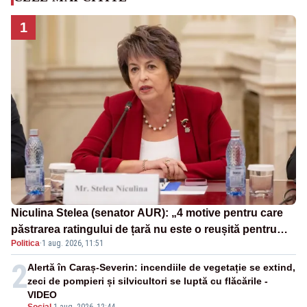
1
Niculina Stelea (senator AUR): „4 motive pentru care
păstrarea ratingului de țară nu este o reușită pentru
Politica
·
1 aug. 2026, 11:51
Guvernul Bolojan”
2
Alertă în Caraș-Severin: incendiile de vegetație se extind,
zeci de pompieri și silvicultori se luptă cu flăcările -
VIDEO