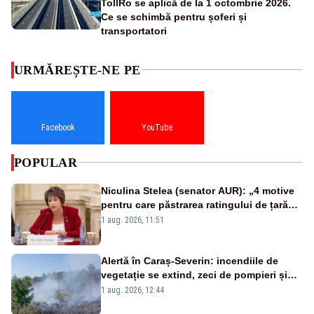
TollRo se aplică de la 1 octombrie 2026.
Ce se schimbă pentru șoferi și
transportatori
URMĂREȘTE-NE PE
Facebook
YouTube
POPULAR
Niculina Stelea (senator AUR): „4 motive
pentru care păstrarea ratingului de țară
nu este o reușită pentru Guvernul
1 aug. 2026, 11:51
Bolojan”
Alertă în Caraș-Severin: incendiile de
vegetație se extind, zeci de pompieri și
silvicultori se luptă cu flăcările - VIDEO
1 aug. 2026, 12:44