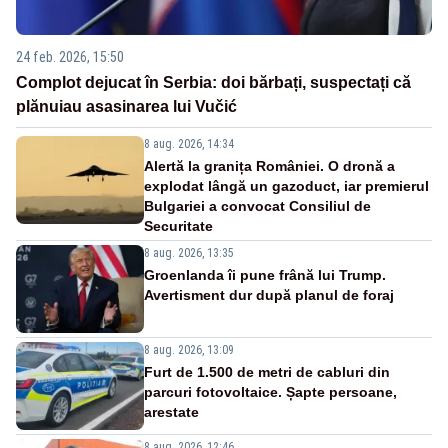
24 feb. 2026, 15:50
Complot dejucat în Serbia: doi bărbați, suspectați că
plănuiau asasinarea lui Vučić
8 aug. 2026, 14:34
Alertă la granița României. O dronă a
explodat lângă un gazoduct, iar premierul
Bulgariei a convocat Consiliul de
Securitate
8 aug. 2026, 13:35
Groenlanda îi pune frână lui Trump.
Avertisment dur după planul de foraj
8 aug. 2026, 13:09
Furt de 1.500 de metri de cabluri din
parcuri fotovoltaice. Șapte persoane,
arestate
8 aug. 2026, 12:46