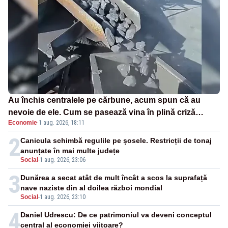
Au închis centralele pe cărbune, acum spun că au
nevoie de ele. Cum se pasează vina în plină criză
Economie
·
1 aug. 2026, 18:11
energetică
2
Canicula schimbă regulile pe șosele. Restricții de tonaj
anunțate în mai multe județe
Social
-
1 aug. 2026, 23:06
3
Dunărea a secat atât de mult încât a scos la suprafață
nave naziste din al doilea război mondial
Social
-
1 aug. 2026, 23:10
4
Daniel Udrescu: De ce patrimoniul va deveni conceptul
central al economiei viitoare?