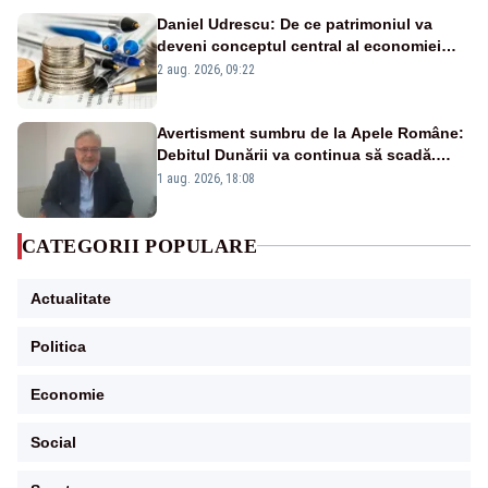
Daniel Udrescu: De ce patrimoniul va
deveni conceptul central al economiei
viitoare?
2 aug. 2026, 09:22
Avertisment sumbru de la Apele Române:
Debitul Dunării va continua să scadă.
Cernavodă s-ar putea închide în 4 zile
1 aug. 2026, 18:08
CATEGORII POPULARE
Actualitate
Politica
Economie
Social