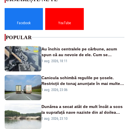
Facebook
YouTube
POPULAR
Au închis centralele pe cărbune, acum
spun că au nevoie de ele. Cum se
pasează vina în plină criză energetică
1 aug. 2026, 18:11
Canicula schimbă regulile pe șosele.
Restricții de tonaj anunțate în mai multe
județe
1 aug. 2026, 23:06
Dunărea a secat atât de mult încât a scos
la suprafață nave naziste din al doilea
război mondial
1 aug. 2026, 23:10