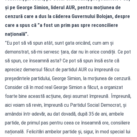
și pe George Simion, liderul AUR, pentru moțiunea de
cenzură care a dus la căderea Guvernului Bolojan, despre
care a spus că ”a fost un prim pas spre reconciliere
națională”.
”Eu pot să vă spun atât, sunt gata oricând, cum am și
demonstrat, să-mi servesc țara, dar nu în orice condiții. Ce pot
să spun, ce înseamnă asta? Ce pot să spun însă este că
apreciez demersul făcut de partidul AUR cu împreună cu
președintele partidului, George Simion, la moțiunea de cenzură.
Consider că în mod real George Simion a făcut, a organizat
foarte bine această acțiune, deși asumat împreună. Împreună,
aici voiam să revin, împreună cu Partidul Social Democrat, și
amândoi într-adevăr, au dat dovadă, după 35 de ani, ambele
partide, de primul pas pentru ceea ce înseamnă ore, consiliere
națională. Felicitări ambelor partide și, sigur, în mod special lui