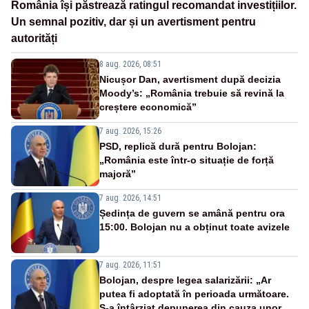
România își păstrează ratingul recomandat investițiilor.
Un semnal pozitiv, dar și un avertisment pentru
autorități
8 aug. 2026, 08:51
Nicușor Dan, avertisment după decizia
Moody’s: „România trebuie să revină la
creștere economică”
7 aug. 2026, 15:26
PSD, replică dură pentru Bolojan:
„România este într-o situație de forță
majoră”
7 aug. 2026, 14:51
Ședința de guvern se amână pentru ora
15:00. Bolojan nu a obținut toate avizele
7 aug. 2026, 11:51
Bolojan, despre legea salarizării: „Ar
putea fi adoptată în perioada următoare.
S-a întârziat depunerea din cauza unor