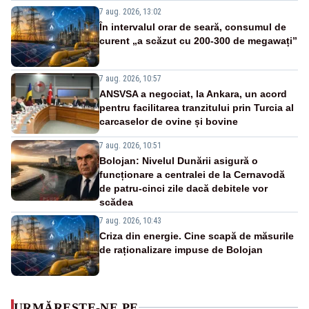
7 aug. 2026, 13:02
În intervalul orar de seară, consumul de
curent „a scăzut cu 200-300 de megawați”
7 aug. 2026, 10:57
ANSVSA a negociat, la Ankara, un acord
pentru facilitarea tranzitului prin Turcia al
carcaselor de ovine și bovine
7 aug. 2026, 10:51
Bolojan: Nivelul Dunării asigură o
funcționare a centralei de la Cernavodă
de patru-cinci zile dacă debitele vor
scădea
7 aug. 2026, 10:43
Criza din energie. Cine scapă de măsurile
de raționalizare impuse de Bolojan
URMĂREȘTE-NE PE