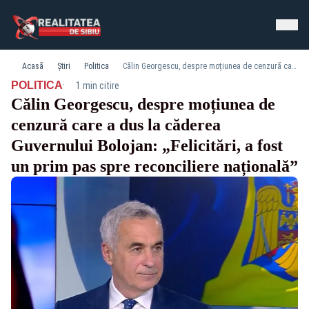
Acasă
Știri
Politica
Călin Georgescu, despre moțiunea de cenzură care a dus la căderea Guvernului Bolojan: „Felicitări, a fost un prim pas spre reconciliere națională”
·
POLITICA
1 min citire
Călin Georgescu, despre moțiunea de
cenzură care a dus la căderea
Guvernului Bolojan: „Felicitări, a fost
un prim pas spre reconciliere națională”