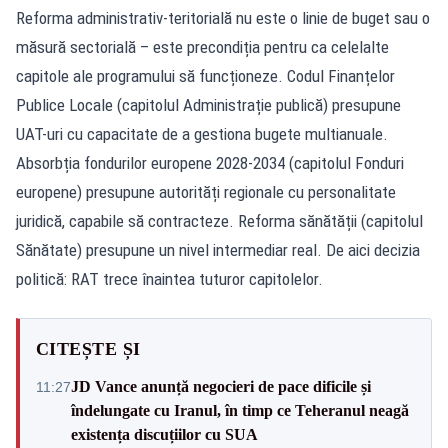
Reforma administrativ-teritorială nu este o linie de buget sau o
măsură sectorială – este precondiția pentru ca celelalte
capitole ale programului să funcționeze. Codul Finanțelor
Publice Locale (capitolul Administrație publică) presupune
UAT-uri cu capacitate de a gestiona bugete multianuale.
Absorbția fondurilor europene 2028-2034 (capitolul Fonduri
europene) presupune autorități regionale cu personalitate
juridică, capabile să contracteze. Reforma sănătății (capitolul
Sănătate) presupune un nivel intermediar real. De aici decizia
politică: RAT trece înaintea tuturor capitolelor.
CITEȘTE ȘI
JD Vance anunță negocieri de pace dificile și
11:27
îndelungate cu Iranul, în timp ce Teheranul neagă
existența discuțiilor cu SUA