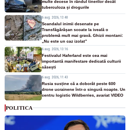
multe decese în rândul tinerilor decât
tuberculoza și drogurile
6 aug. 2026, 13:48
Scandalul inimii desenate pe
Transfăgărășan scoate la iveală o
problemă mult mai gravă. Ghizii montani:
„Nu este un caz izolat”
6 aug. 2026, 13:16
Festivalul Haferland este cea mai
importantă manifestare dedicată culturii
săsești
6 aug. 2026, 11:43
Rusia susține că a doborât peste 600
drone ucrainene într-o singură noapte. Un
centru logistic Wildberries, avariat VIDEO
POLITICA