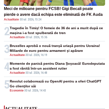
Meci de milioane pentru FCSB! Gigi Becali poate
pierde o avere dacă echipa este eliminată de FK Auda
Actualitate
·
30 iul. 2026, 15:24
2
Tragedie în Timiș! O femeie de 36 de ani a murit după ce
mașina i-a fost spulberată de tren
Actualitate
-
30 iul. 2026, 15:36
3
Bruxelles aprobă o nouă tranșă uriașă pentru Ucraina!
Miliarde de euro pentru armament și apărare
Actualitate
-
30 iul. 2026, 16:19
4
Momente de panică pentru Diana Șoșoacă! Eurodeputata
a fost rănită într-un accident rutier
Actualitate
-
30 iul. 2026, 16:48
5
Revolut colaborează cu OpenAI pentru a oferi ChatGPT
Go clienţilor săi
Economie
-
30 iul. 2026, 14:43
ACTUALITATE