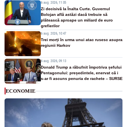
6 aug. 2026, 11:05
Zi decisivă la Înalta Curte. Guvernul
Bolojan află astăzi dacă trebuie să
plătească aproape un miliard de euro
grefierilor
6 aug. 2026, 10:47
Trei morți în urma unui atac rusesc asupra
regiunii Harkov
6 aug. 2026, 09:13
Donald Trump a răbufnit împotriva șefului
Pentagonului: președintele, enervat că i
s-ar fi ascuns penuria de rachete – SURSE
ECONOMIE