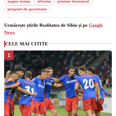
eugen tomac
reforma
premier desemnat
program de guvernare
Urmărește știrile Realitatea de Sibiu și pe
Google
News
CELE MAI CITITE
1