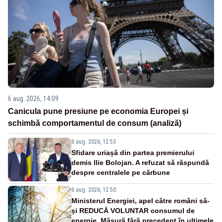
6 aug. 2026, 14:09
Canicula pune presiune pe economia Europei și
schimbă comportamentul de consum (analiză)
6 aug. 2026, 12:53
Sfidare uriașă din partea premierului
demis Ilie Bolojan. A refuzat să răspundă
despre centralele pe cărbune
6 aug. 2026, 12:50
Ministerul Energiei, apel către români să-
și REDUCĂ VOLUNTAR consumul de
energie. Măsură fără precedent în ultimele