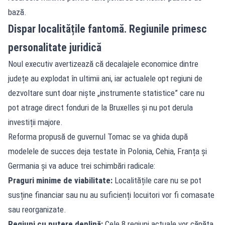
bază.
Dispar localitățile fantomă. Regiunile primesc
personalitate juridică
Noul executiv avertizează că decalajele economice dintre
județe au explodat în ultimii ani, iar actualele opt regiuni de
dezvoltare sunt doar niște „instrumente statistice” care nu
pot atrage direct fonduri de la Bruxelles și nu pot derula
investiții majore.
Reforma propusă de guvernul Tomac se va ghida după
modelele de succes deja testate în Polonia, Cehia, Franța și
Germania și va aduce trei schimbări radicale:
Praguri minime de viabilitate:
Localitățile care nu se pot
susține financiar sau nu au suficienți locuitori vor fi comasate
sau reorganizate.
Regiuni cu putere deplină:
Cele 8 regiuni actuale vor căpăta