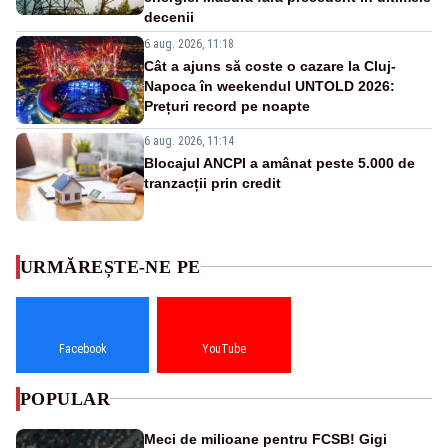
decenii
6 aug. 2026, 11:18
Cât a ajuns să coste o cazare la Cluj-
Napoca în weekendul UNTOLD 2026:
Prețuri record pe noapte
6 aug. 2026, 11:14
Blocajul ANCPI a amânat peste 5.000 de
tranzacții prin credit
URMĂREȘTE-NE PE
Facebook
YouTube
POPULAR
Meci de milioane pentru FCSB! Gigi