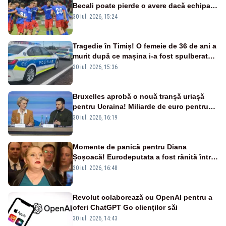
Becali poate pierde o avere dacă echipa
este eliminată de FK Auda
30 iul. 2026, 15:24
Tragedie în Timiș! O femeie de 36 de ani a
murit după ce mașina i-a fost spulberată
de tren
30 iul. 2026, 15:36
Bruxelles aprobă o nouă tranșă uriașă
pentru Ucraina! Miliarde de euro pentru
armament și apărare
30 iul. 2026, 16:19
Momente de panică pentru Diana
Șoșoacă! Eurodeputata a fost rănită într-
un accident rutier
30 iul. 2026, 16:48
Revolut colaborează cu OpenAI pentru a
oferi ChatGPT Go clienţilor săi
30 iul. 2026, 14:43