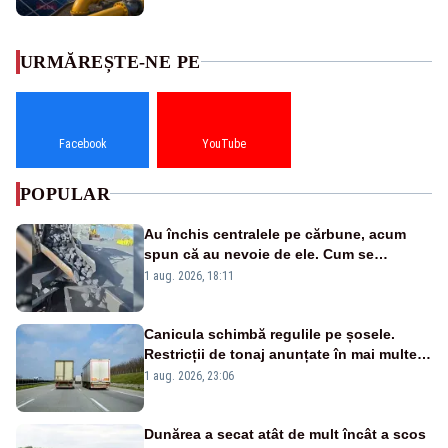
URMĂREȘTE-NE PE
Facebook
YouTube
POPULAR
Au închis centralele pe cărbune, acum
spun că au nevoie de ele. Cum se
pasează vina în plină criză energetică
1 aug. 2026, 18:11
Canicula schimbă regulile pe șosele.
Restricții de tonaj anunțate în mai multe
județe
1 aug. 2026, 23:06
Dunărea a secat atât de mult încât a scos