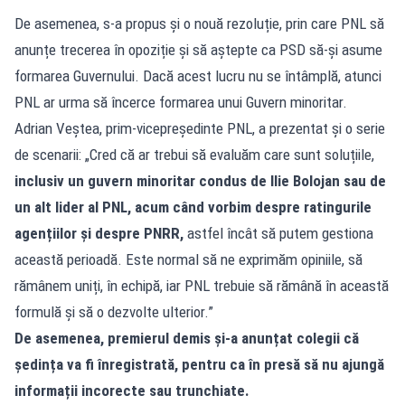
De asemenea, s-a propus și o nouă rezoluție, prin care PNL să
anunțe trecerea în opoziție și să aștepte ca PSD să-și asume
formarea Guvernului. Dacă acest lucru nu se întâmplă, atunci
PNL ar urma să încerce formarea unui Guvern minoritar.
Adrian Veștea, prim-vicepreședinte PNL, a prezentat și o serie
de scenarii: „Cred că ar trebui să evaluăm care sunt soluțiile,
inclusiv un guvern minoritar condus de Ilie Bolojan sau de
un alt lider al PNL, acum când vorbim despre ratingurile
agențiilor și despre PNRR,
astfel încât să putem gestiona
această perioadă. Este normal să ne exprimăm opiniile, să
rămânem uniți, în echipă, iar PNL trebuie să rămână în această
formulă și să o dezvolte ulterior.”
De asemenea, premierul demis și-a anunțat colegii că
ședința va fi înregistrată, pentru ca în presă să nu ajungă
informații incorecte sau trunchiate.