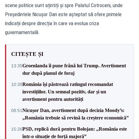
scene politice sunt ațintiți și spre Palatul Cotroceni, unde
Președintele Nicușor Dan este așteptat să ofere primele
indicații despre direcția în care va evolua criza
guvernamentală.
CITEȘTE ȘI
Groenlanda îi pune frână lui Trump. Avertisment
13:35
dur după planul de foraj
România își păstrează ratingul recomandat
10:38
investițiilor. Un semnal pozitiv, dar și un
avertisment pentru autorități
Nicușor Dan, avertisment după decizia Moody’s:
08:51
„România trebuie să revină la creștere economică”
PSD, replică dură pentru Bolojan: „România este
15:26
într-o situație de forță majoră”