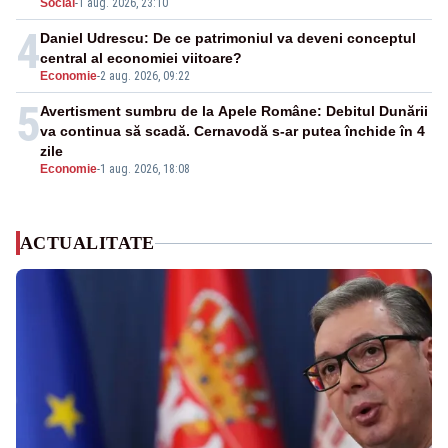
Social
-
1 aug. 2026, 23:10
4
Daniel Udrescu: De ce patrimoniul va deveni conceptul
central al economiei viitoare?
Economie
-
2 aug. 2026, 09:22
5
Avertisment sumbru de la Apele Române: Debitul Dunării
va continua să scadă. Cernavodă s-ar putea închide în 4
zile
Economie
-
1 aug. 2026, 18:08
ACTUALITATE