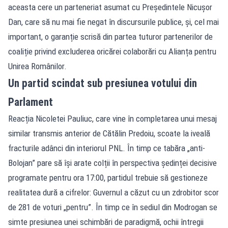
aceasta cere un parteneriat asumat cu Președintele Nicușor
Dan, care să nu mai fie negat în discursurile publice, și, cel mai
important, o garanție scrisă din partea tuturor partenerilor de
coaliție privind excluderea oricărei colaborări cu Alianța pentru
Unirea Românilor.
Un partid scindat sub presiunea votului din
Parlament
Reacția Nicoletei Pauliuc, care vine în completarea unui mesaj
similar transmis anterior de Cătălin Predoiu, scoate la iveală
fracturile adânci din interiorul PNL. În timp ce tabăra „anti-
Bolojan” pare să își arate colții în perspectiva ședinței decisive
programate pentru ora 17:00, partidul trebuie să gestioneze
realitatea dură a cifrelor: Guvernul a căzut cu un zdrobitor scor
de 281 de voturi „pentru”. În timp ce în sediul din Modrogan se
simte presiunea unei schimbări de paradigmă, ochii întregii