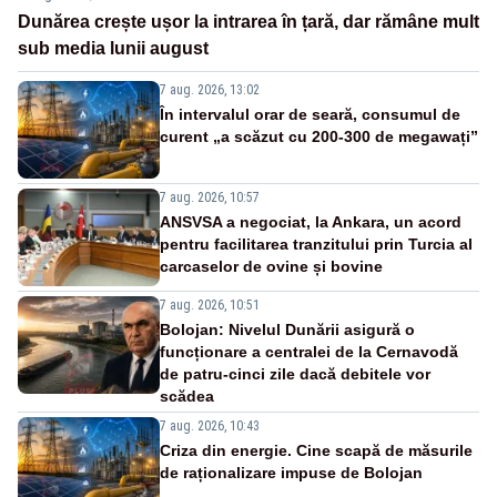
Dunărea crește ușor la intrarea în țară, dar rămâne mult
sub media lunii august
7 aug. 2026, 13:02
În intervalul orar de seară, consumul de
curent „a scăzut cu 200-300 de megawați”
7 aug. 2026, 10:57
ANSVSA a negociat, la Ankara, un acord
pentru facilitarea tranzitului prin Turcia al
carcaselor de ovine și bovine
7 aug. 2026, 10:51
Bolojan: Nivelul Dunării asigură o
funcționare a centralei de la Cernavodă
de patru-cinci zile dacă debitele vor
scădea
7 aug. 2026, 10:43
Criza din energie. Cine scapă de măsurile
de raționalizare impuse de Bolojan