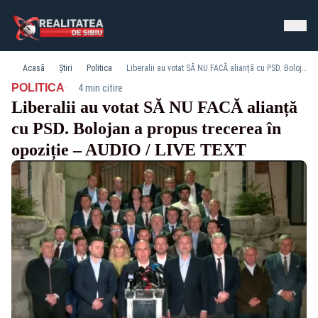
Acasă
Știri
Politica
Liberalii au votat SĂ NU FACĂ alianță cu PSD. Bolojan a propus trecerea în opoziție – AUDIO / LIVE TEXT
·
POLITICA
4 min citire
Liberalii au votat SĂ NU FACĂ alianță
cu PSD. Bolojan a propus trecerea în
opoziție – AUDIO / LIVE TEXT