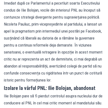
Imediat după ce Parlamentul a pecetluit soarta Executivului
condus de Ilie Bolojan, vocile din interiorul PNL au început să
contureze strategii divergente pentru supraviețuirea politică.
Nicoleta Pauliuc, prim-vicepreședinte al partidului, a lansat un
apel la pragmatism prin intermediul unei postări pe Facebook,
susținând că liberalii au datoria de a rămâne la guvernare
pentru a continua reformele deja demarate. În viziunea
senatoarei, o eventuală retragere în opoziție în acest moment
critic nu ar reprezenta un act de demnitate, ci mai degrabă un
abandon al responsabilității, avertizând colegii de partid să nu
confunde consecvența cu rigiditatea într-un punct de cotitură
istoric pentru formațiunea lor.
Izolare la vârful PNL: Ilie Bolojan, abandonat
Ilie Bolojan pare să fi pierdut controlul asupra nucleului dur de
conducere al PNL în cel mai critic moment al mandatului său.