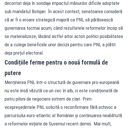
decontat deja în sondaje impactul măsurilor dificile adoptate
sub mandatul Bolojan. În acest context, senatoarea consideră
că ar fi o eroare strategică majoră ca PNL să părăsească
guvernarea tocmai acum, când rezultatele reformelor încep să
se materializeze, lăsând astfel altor actori politici posibilitatea
de a culege beneficiile unor decizii pentru care PNL a plătit
deja prețul electoral.
Condițiile ferme pentru o nouă formulă de
putere
Menținerea PNL într-o structură de guvernare pro-europeană
nu este însă văzută ca un cec în alb, ci este condiționată de
patru piloni de negociere extrem de clari. Prim-
vicepreședintele PNL solicită o reconfirmare fără echivoc a
parcursului euro-atlantic al României și continuarea neabătută
a reformelor inițiate de Guvernul recent demis. Mai mult,