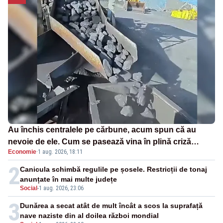
Au închis centralele pe cărbune, acum spun că au
nevoie de ele. Cum se pasează vina în plină criză
Economie
·
1 aug. 2026, 18:11
energetică
2
Canicula schimbă regulile pe șosele. Restricții de tonaj
anunțate în mai multe județe
Social
-
1 aug. 2026, 23:06
3
Dunărea a secat atât de mult încât a scos la suprafață
nave naziste din al doilea război mondial