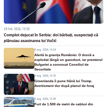
24 feb. 2026, 15:50
Complot dejucat în Serbia: doi bărbați, suspectați că
plănuiau asasinarea lui Vučić
8 aug. 2026, 14:34
Alertă la granița României. O dronă a
explodat lângă un gazoduct, iar premierul
Bulgariei a convocat Consiliul de
Securitate
8 aug. 2026, 13:35
Groenlanda îi pune frână lui Trump.
Avertisment dur după planul de foraj
8 aug. 2026, 13:09
Furt de 1.500 de metri de cabluri din