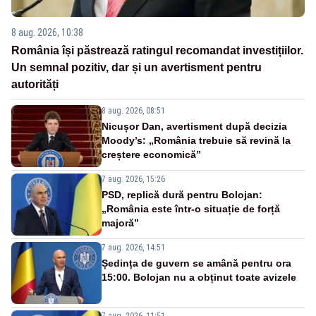
8 aug. 2026, 10:38
România își păstrează ratingul recomandat investițiilor.
Un semnal pozitiv, dar și un avertisment pentru
autorități
8 aug. 2026, 08:51
Nicușor Dan, avertisment după decizia
Moody’s: „România trebuie să revină la
creștere economică”
7 aug. 2026, 15:26
PSD, replică dură pentru Bolojan:
„România este într-o situație de forță
majoră”
7 aug. 2026, 14:51
Ședința de guvern se amână pentru ora
15:00. Bolojan nu a obținut toate avizele