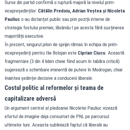
Surse din partid confirmă o ruptură majoră la nivelul prim-
vicepreședinților:
Cătălin Predoiu, Adrian Veștea și Nicoleta
Pauliuc
s-au distanțat public sau prin poziții interne de
strategia fostului premier, lăsându-l pe acesta fără susținerea
majorității executive.
În prezent, singurul pilon de sprijin rămas în echipa de prim-
vicepreședinți pentru Ilie Bolojan este
Ciprian Ciucu
. Această
fragmentare (3 din 4 lideri cheie fiind acum în tabăra critică)
sugerează o schimbare iminentă de putere în Modrogan, chiar
înaintea ședinței decisive a conducerii liberale.
Costul politic al reformelor și teama de
capitalizare adversă
Un argument central al pledoariei Nicoletei Pauliuc vizează
efortul de imagine deja consumat de PNL pe parcursul
ultimelor luni. Aceasta subliniază faptul că liberalii au