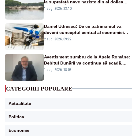
la suprafață nave naziste din al doilea
război mondial
1 aug. 2026, 23:10
Daniel Udrescu: De ce patrimoniul va
deveni conceptul central al economiei
viitoare?
2 aug. 2026, 09:22
Avertisment sumbru de la Apele Române:
Debitul Dunării va continua să scadă.
Cernavodă s-ar putea închide în 4 zile
1 aug. 2026, 18:08
CATEGORII POPULARE
Actualitate
Politica
Economie