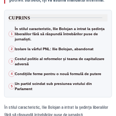
CUPRINS
În stilul caracteristic, Ilie Bolojan a intrat la ședința
liberalilor fără să răspundă întrebărilor puse de
1
jurnaliști.
Izolare la vârful PNL: Ilie Bolojan, abandonat
2
Costul politic al reformelor și teama de capitalizare
3
adversă
Condițiile ferme pentru o nouă formulă de putere
4
Un partid scindat sub presiunea votului din
5
Parlament
În stilul caracteristic, Ilie Bolojan a intrat la ședința liberalilor
fără să răspundă întrebărilor puse de jurnaliști.