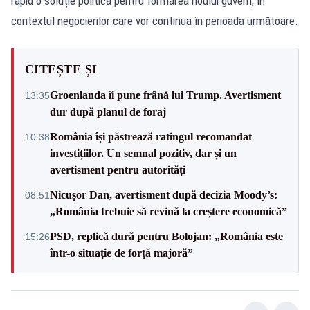
rapid o soluție politică pentru formarea noului guvern, în
contextul negocierilor care vor continua în perioada următoare.
CITEȘTE ȘI
Groenlanda îi pune frână lui Trump. Avertisment
13:35
dur după planul de foraj
România își păstrează ratingul recomandat
10:38
investițiilor. Un semnal pozitiv, dar și un
avertisment pentru autorități
Nicușor Dan, avertisment după decizia Moody’s:
08:51
„România trebuie să revină la creștere economică”
PSD, replică dură pentru Bolojan: „România este
15:26
într-o situație de forță majoră”