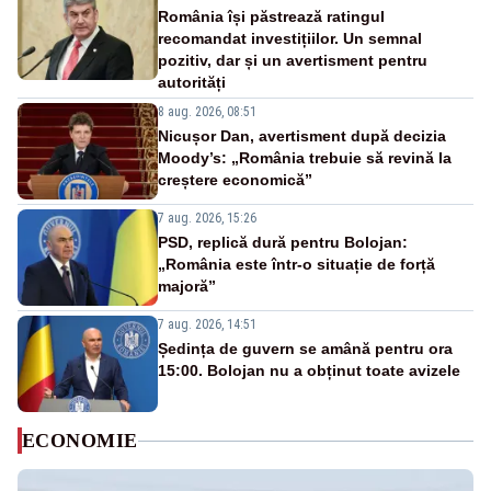
România își păstrează ratingul
recomandat investițiilor. Un semnal
pozitiv, dar și un avertisment pentru
autorități
8 aug. 2026, 08:51
Nicușor Dan, avertisment după decizia
Moody’s: „România trebuie să revină la
creștere economică”
7 aug. 2026, 15:26
PSD, replică dură pentru Bolojan:
„România este într-o situație de forță
majoră”
7 aug. 2026, 14:51
Ședința de guvern se amână pentru ora
15:00. Bolojan nu a obținut toate avizele
ECONOMIE