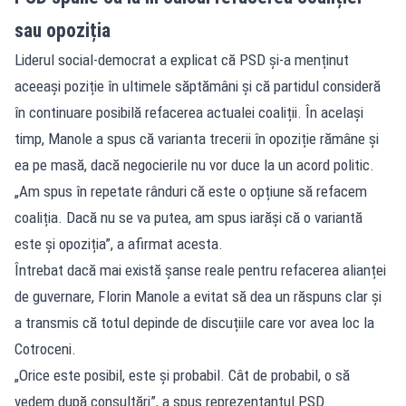
sau opoziția
Liderul social-democrat a explicat că PSD și-a menținut
aceeași poziție în ultimele săptămâni și că partidul consideră
în continuare posibilă refacerea actualei coaliții. În același
timp, Manole a spus că varianta trecerii în opoziție rămâne și
ea pe masă, dacă negocierile nu vor duce la un acord politic.
„Am spus în repetate rânduri că este o opțiune să refacem
coaliția. Dacă nu se va putea, am spus iarăși că o variantă
este și opoziția”, a afirmat acesta.
Întrebat dacă mai există șanse reale pentru refacerea alianței
de guvernare, Florin Manole a evitat să dea un răspuns clar și
a transmis că totul depinde de discuțiile care vor avea loc la
Cotroceni.
„Orice este posibil, este și probabil. Cât de probabil, o să
vedem după consultări”, a spus reprezentantul PSD.