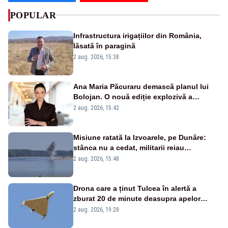
POPULAR
Infrastructura irigațiilor din România,
lăsată în paragină
2 aug. 2026, 15:38
Ana Maria Păcuraru demască planul lui
Bolojan. O nouă ediție explozivă a
emisiunii „Miza Zilei” la Realitatea PLUS
2 aug. 2026, 15:42
Misiune ratată la Izvoarele, pe Dunăre:
stânca nu a cedat, militarii reiau
detonările luni – VIDEO
2 aug. 2026, 15:48
Drona care a ținut Tulcea în alertă a
zburat 20 de minute deasupra apelor
României. Au fost ridicate două F-16
2 aug. 2026, 19:28