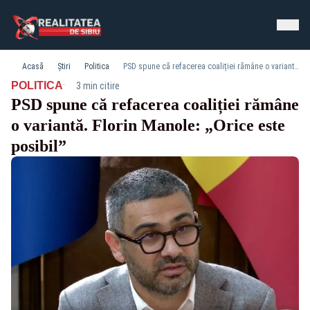
Acasă
Știri
Politica
PSD spune că refacerea coaliției rămâne o variantă. Florin Manole: „Orice este posibil”
·
POLITICA
3 min citire
PSD spune că refacerea coaliției rămâne
o variantă. Florin Manole: „Orice este
posibil”