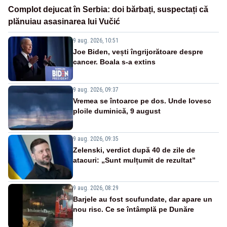
Complot dejucat în Serbia: doi bărbați, suspectați că
plănuiau asasinarea lui Vučić
9 aug. 2026, 10:51
Joe Biden, vești îngrijorătoare despre
cancer. Boala s-a extins
9 aug. 2026, 09:37
Vremea se întoarce pe dos. Unde lovesc
ploile duminică, 9 august
9 aug. 2026, 09:35
Zelenski, verdict după 40 de zile de
atacuri: „Sunt mulțumit de rezultat”
9 aug. 2026, 08:29
Barjele au fost scufundate, dar apare un
nou risc. Ce se întâmplă pe Dunăre