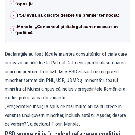
1
opoziția
PSD evită să discute despre un premier tehnocrat
2
Manole: „Consensul și dialogul sunt necesare în
3
politică”
Declarațiile au fost făcute înaintea consultărilor oficiale care
urmează să aibă loc la Palatul Cotroceni pentru desemnarea
unui nou premier. Întrebat dacă PSD ar susține un guvern
minoritar format din PNL, USR, UDMR și minorități, fostul
ministru al Muncii a spus că inclusiv președintele României a
exclus public această variantă.
„Președintele însuși a spus de mai multe ori că nu crede în
varianta unui guvern minoritar, inclusiv astăzi. Așadar, despre
ce vorbim?”, a declarat Florin Manole.
PSD spune că ia în calcul refacerea coaliției