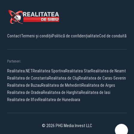
Contact
Termeni și condiții
Politică de confidențialitate
Cod de conduită
Parteneri:
Realitatea.NET
Realitatea Sportiva
Realitatea Star
Realitatea de Neamt
Realitatea de Constanta
Realitatea de Cluj
Realitatea de Caras-Severin
Realitatea de Buzau
Realitatea de Mehedinti
Realitatea de Arges
Realitatea de Oradea
Realitatea de Harghita
Realitatea de Iasi
Realitatea de Ilfov
Realitatea de Hunedoara
© 2026 PHG Media Invest LLC
Facebook
YouTube