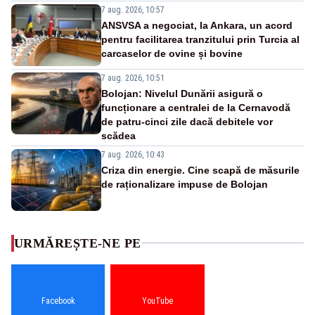
7 aug. 2026, 10:57
ANSVSA a negociat, la Ankara, un acord
pentru facilitarea tranzitului prin Turcia al
carcaselor de ovine și bovine
7 aug. 2026, 10:51
Bolojan: Nivelul Dunării asigură o
funcționare a centralei de la Cernavodă
de patru-cinci zile dacă debitele vor
scădea
7 aug. 2026, 10:43
Criza din energie. Cine scapă de măsurile
de raționalizare impuse de Bolojan
URMĂREȘTE-NE PE
Facebook
YouTube