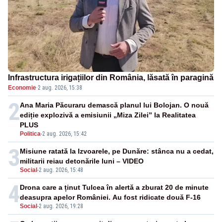
Infrastructura irigațiilor din România, lăsată în paragină
Economie
·
2 aug. 2026, 15:38
2
Ana Maria Păcuraru demască planul lui Bolojan. O nouă
ediție explozivă a emisiunii „Miza Zilei” la Realitatea
PLUS
Politica
-
2 aug. 2026, 15:42
3
Misiune ratată la Izvoarele, pe Dunăre: stânca nu a cedat,
militarii reiau detonările luni – VIDEO
Social
-
2 aug. 2026, 15:48
4
Drona care a ținut Tulcea în alertă a zburat 20 de minute
deasupra apelor României. Au fost ridicate două F-16
Social
-
2 aug. 2026, 19:28