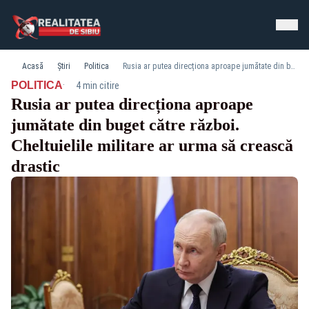
Acasă
Știri
Politica
Rusia ar putea direcționa aproape jumătate din buget către război. Cheltuielile militare ar urma să crească drastic
·
POLITICA
4 min citire
Rusia ar putea direcționa aproape
jumătate din buget către război.
Cheltuielile militare ar urma să crească
drastic