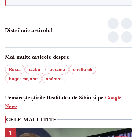
Distribuie articolul
Mai multe articole despre
Rusia
razboi
ucraina
cheltuieli
buget majorat
apărare
Urmărește știrile Realitatea de Sibiu și pe
Google
News
CELE MAI CITITE
1