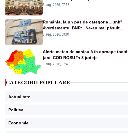
jaloane din PNRR
3 aug. 2026, 07:58
România, la un pas de categoria „junk”.
Avertismentul BNR: „Ne-au mai păsuit
pentru câteva luni”
3 aug. 2026, 08:01
Alerte meteo de caniculă în aproape toată
țara. COD ROȘU în 3 județe
3 aug. 2026, 07:48
CATEGORII POPULARE
Actualitate
Politica
Economie