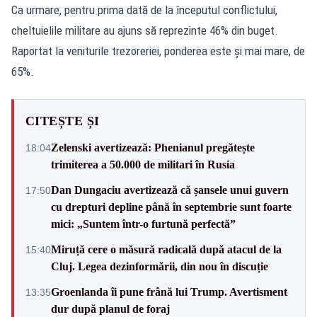
Ca urmare, pentru prima dată de la începutul conflictului,
cheltuielile militare au ajuns să reprezinte 46% din buget.
Raportat la veniturile trezoreriei, ponderea este și mai mare, de
65%.
CITEȘTE ȘI
Zelenski avertizează: Phenianul pregătește
18:04
trimiterea a 50.000 de militari în Rusia
Dan Dungaciu avertizează că șansele unui guvern
17:50
cu drepturi depline până în septembrie sunt foarte
mici: „Suntem într-o furtună perfectă”
Miruță cere o măsură radicală după atacul de la
15:40
Cluj. Legea dezinformării, din nou în discuție
Groenlanda îi pune frână lui Trump. Avertisment
13:35
dur după planul de foraj