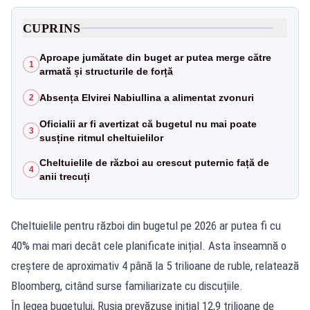
CUPRINS
Aproape jumătate din buget ar putea merge către
1
armată și structurile de forță
Absența Elvirei Nabiullina a alimentat zvonuri
2
Oficialii ar fi avertizat că bugetul nu mai poate
3
susține ritmul cheltuielilor
Cheltuielile de război au crescut puternic față de
4
anii trecuți
Cheltuielile pentru război din bugetul pe 2026 ar putea fi cu
40% mai mari decât cele planificate inițial. Asta înseamnă o
creștere de aproximativ 4 până la 5 trilioane de ruble, relatează
Bloomberg, citând surse familiarizate cu discuțiile.
În legea bugetului, Rusia prevăzuse inițial 12,9 trilioane de