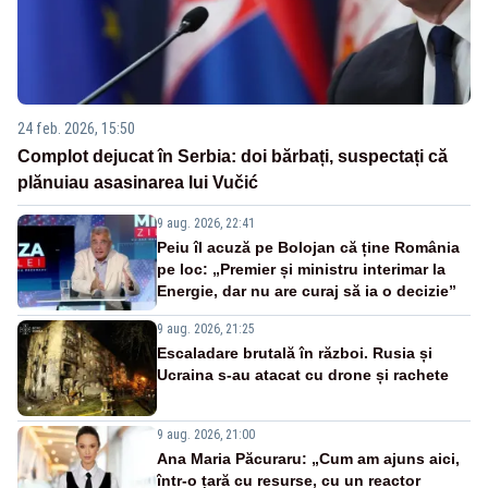
24 feb. 2026, 15:50
Complot dejucat în Serbia: doi bărbați, suspectați că
plănuiau asasinarea lui Vučić
9 aug. 2026, 22:41
Peiu îl acuză pe Bolojan că ține România
pe loc: „Premier și ministru interimar la
Energie, dar nu are curaj să ia o decizie”
9 aug. 2026, 21:25
Escaladare brutală în război. Rusia și
Ucraina s-au atacat cu drone și rachete
9 aug. 2026, 21:00
Ana Maria Păcuraru: „Cum am ajuns aici,
într-o țară cu resurse, cu un reactor