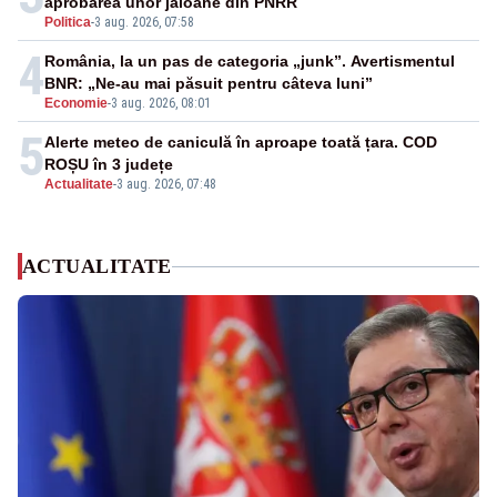
aprobarea unor jaloane din PNRR
Politica
-
3 aug. 2026, 07:58
4
România, la un pas de categoria „junk”. Avertismentul
BNR: „Ne-au mai păsuit pentru câteva luni”
Economie
-
3 aug. 2026, 08:01
5
Alerte meteo de caniculă în aproape toată țara. COD
ROȘU în 3 județe
Actualitate
-
3 aug. 2026, 07:48
ACTUALITATE