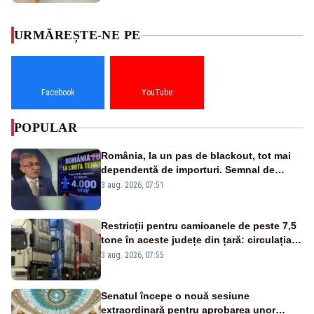
URMĂREȘTE-NE PE
Facebook
YouTube
POPULAR
România, la un pas de blackout, tot mai
dependentă de importuri. Semnal de
alarmă tras de un expert în energie
3 aug. 2026, 07:51
Restricții pentru camioanele de peste 7,5
tone în aceste județe din țară: circulația
este interzisă luni, între orele 12:00 și
3 aug. 2026, 07:55
20:00
Senatul începe o nouă sesiune
extraordinară pentru aprobarea unor