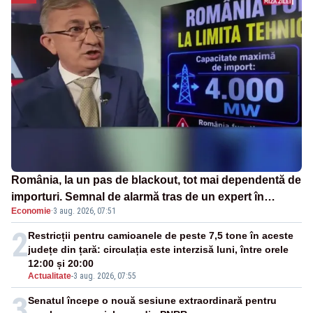
România, la un pas de blackout, tot mai dependentă de
importuri. Semnal de alarmă tras de un expert în
Economie
·
3 aug. 2026, 07:51
energie
2
Restricții pentru camioanele de peste 7,5 tone în aceste
județe din țară: circulația este interzisă luni, între orele
12:00 și 20:00
Actualitate
-
3 aug. 2026, 07:55
3
Senatul începe o nouă sesiune extraordinară pentru