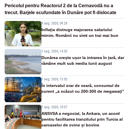
Pericolul pentru Reactorul 2 de la Cernavodă nu a
trecut. Barjele scufundate în Dunăre pot fi dislocate
9 aug. 2026, 09:28
Inflația distruge majorarea salariului
minim. Românii nu simt un trai mai bun
7 aug. 2026, 14:03
Dunărea crește ușor la intrarea în țară, dar
rămâne mult sub media lunii august
7 aug. 2026, 13:02
În intervalul orar de seară, consumul de
curent „a scăzut cu 200-300 de megawați”
7 aug. 2026, 10:57
ANSVSA a negociat, la Ankara, un acord
pentru facilitarea tranzitului prin Turcia al
carcaselor de ovine și bovine