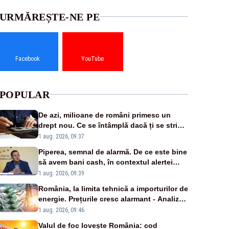
URMĂREȘTE-NE PE
Facebook
YouTube
POPULAR
De azi, milioane de români primesc un
drept nou. Ce se întâmplă dacă ți se strică
un produs
1 aug. 2026, 09:37
Piperea, semnal de alarmă. De ce este bine
să avem bani cash, în contextul alertei
energetice?
1 aug. 2026, 09:39
România, la limita tehnică a importurilor de
energie. Prețurile cresc alarmant - Analiză
Realitatea Plus
1 aug. 2026, 09:46
Valul de foc lovește România: cod