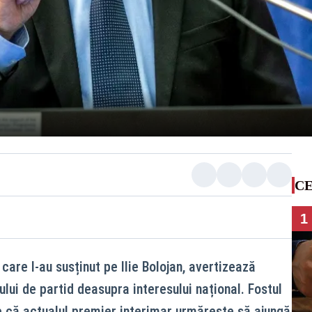
CE
1
care l-au susținut pe Ilie Bolojan, avertizează
fului de partid deasupra interesului național. Fostul
e că actualul premier interimar urmărește să ajungă