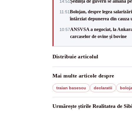
Ședința de guvern se amână pen
14:51
Bolojan, despre legea salarizăr
11:51
întârziat depunerea din cauza u
ANSVSA a negociat, la Ankara, 
10:57
carcaselor de ovine și bovine
Distribuie articolul
Mai multe articole despre
traian basescu
declaratii
boloj
Urmărește știrile Realitatea de Sib