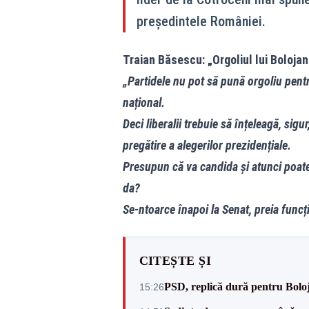
președintele României.
Traian Băsescu: „Orgoliul lui Bolojan
„Partidele nu pot să pună orgoliu pent
național.
Deci liberalii trebuie să înțeleagă, si
pregătire a alegerilor prezidențiale.
Presupun că va candida și atunci poate 
da?
Se-ntoarce înapoi la Senat, preia funcți
CITEȘTE ȘI
PSD, replică dură pentru Boloj
15:26