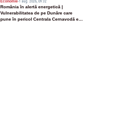
5
Economie
-
1 aug. 2026, 09:32
România în alertă energetică |
Vulnerabilitatea de pe Dunăre care
pune în pericol Centrala Cernavodă era
cunoscută de pe vremea lui Ceaușescu