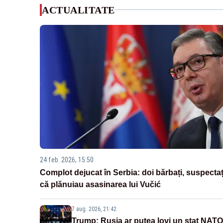
ACTUALITATE
24 feb. 2026, 15:50
Complot dejucat în Serbia: doi bărbați, suspectaț
că plănuiau asasinarea lui Vučić
7 aug. 2026, 21:42
Trump: Rusia ar putea lovi un stat NATO