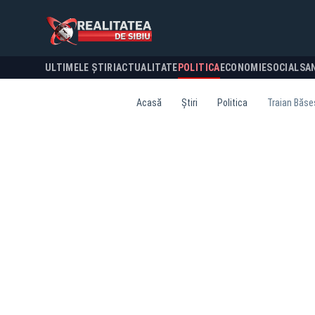
ULTIMELE ȘTIRI
ACTUALITATE
POLITICA
ECONOMIE
SOCIAL
SA
Acasă
Știri
Politica
Traian Băses