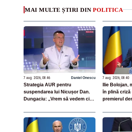
MAI MULTE ȘTIRI DIN
POLITICA
7 aug. 2026, 08:46
Daniel Onescu
7 aug. 2026, 08:40
Strategia AUR pentru
Ilie Bolojan
suspendarea lui Nicușor Dan.
în plină criză
Dungaciu: „Vrem să vedem cine
premierul de
semnează și cine nu”
laude cu măsu