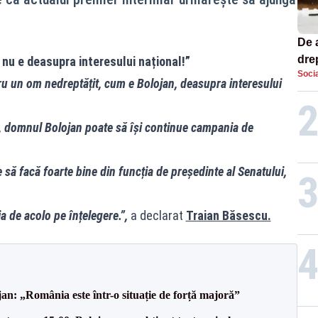
De 
dre
 nu e deasupra interesului național!”
Socia
str
ru un om nedreptățit, cum e Bolojan, deasupra interesului
gur, domnul Bolojan poate să își continue campania de
să facă foarte bine din funcția de președinte al Senatului,
a de acolo pe înțelegere.”,
a declarat
Traian Băsescu.
an: „România este într-o situație de forță majoră”