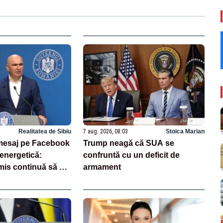
Realitatea de Sibiu
7 aug. 2026, 08:03
Stoica Marian
, mesaj pe Facebook
Trump neagă că SUA se
 energetică:
confruntă cu un deficit de
mis continuă să se
armament
rile luate