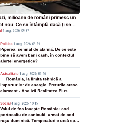
azi, milioane de români primesc un
pt nou. Ce se întâmplă dacă ți se
l
·
1 aug. 2026, 09:37
ică un produs
2
Politica
-
1 aug. 2026, 09:39
Piperea, semnal de alarmă. De ce este
bine să avem bani cash, în contextul
alertei energetice?
3
Actualitate
-
1 aug. 2026, 09:46
România, la limita tehnică a
importurilor de energie. Prețurile cresc
alarmant - Analiză Realitatea Plus
4
Social
-
1 aug. 2026, 10:15
Valul de foc lovește România: cod
portocaliu de caniculă, urmat de cod
roșu duminică. Temperaturile urcă spre
40°C