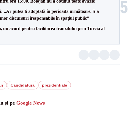
tru ora 15:00. Bolojan nu a obținut toate avizele
ii: „Ar putea fi adoptată în perioada următoare. S-a
nor discursuri iresponsabile în spaţiul public”
un acord pentru facilitarea tranzitului prin Turcia al
an
Candidatura
prezidentiale
iu și pe
Google News