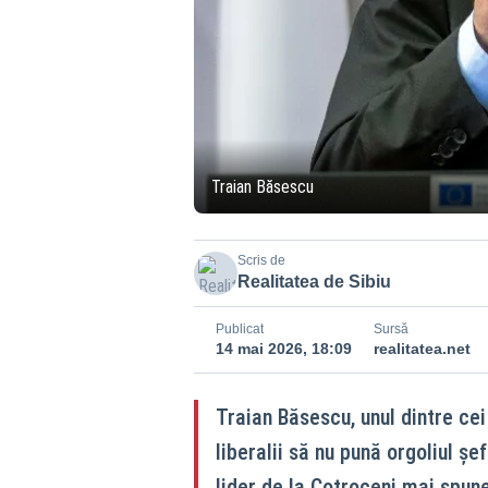
Traian Băsescu
Scris de
Realitatea de Sibiu
Publicat
Sursă
14 mai 2026, 18:09
realitatea.net
Traian Băsescu, unul dintre cei 
liberalii să nu pună orgoliul șe
lider de la Cotroceni mai spun