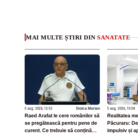
MAI MULTE ȘTIRI DIN
SANATATE
5 aug. 2026, 12:53
Stoica Marian
5 aug. 2026, 10:04
Raed Arafat le cere românilor să
Realitatea me
se pregătească pentru pene de
Păcuraru: De
curent. Ce trebuie să conțină
impulsiv și a
kitul de urgență