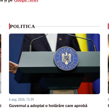
iu și pe
Google News
POLITICA
6 aug. 2026, 15:39
i
Guvernul a adoptat o hotărâre care aprobă