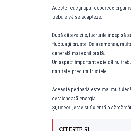
Aceste reacții apar deoarece organis
trebuie să se adapteze.
După câteva zile, lucrurile încep să s
fluctuații bruște. De asemenea, mult
generală mai echilibrată.
Un aspect important este că nu trebui
naturale, precum fructele.
Această perioadă este mai mult decât 
gestionează energia.
Și, uneori, este suficientă o săptămâ
CITEȘTE ȘI