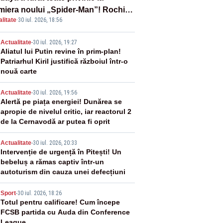
miera noului „Spider-Man”! Rochia
litate
·
30 iul. 2026, 18:56
pirată de pânza de păianjen a făcut
zație
2
Actualitate
-
30 iul. 2026, 19:27
Aliatul lui Putin revine în prim-plan!
Patriarhul Kiril justifică războiul într-o
nouă carte
3
Actualitate
-
30 iul. 2026, 19:56
Alertă pe piața energiei! Dunărea se
apropie de nivelul critic, iar reactorul 2
de la Cernavodă ar putea fi oprit
4
Actualitate
-
30 iul. 2026, 20:33
Intervenție de urgență în Pitești! Un
bebeluș a rămas captiv într-un
autoturism din cauza unei defecțiuni
5
Sport
-
30 iul. 2026, 18:26
Totul pentru calificare! Cum începe
FCSB partida cu Auda din Conference
League