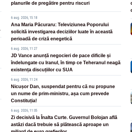
planurile de pregătire pentru riscuri
6 aug. 2026, 15:18
Ana Maria Păcuraru: Televiziunea Poporului
”
solicită investigarea deciziilor luate în această
perioadă de criză enegetică
6 aug. 2026, 11:27
JD Vance anunță negocieri de pace dificile și
îndelungate cu Iranul, în timp ce Teheranul neagă
existența discuțiilor cu SUA
6 aug. 2026, 11:24
Nicușor Dan, suspendat pentru că nu propune
un nume de prim-ministru, așa cum prevede
Constituția!
6 aug. 2026, 11:05
Zi decisivă la Înalta Curte. Guvernul Bolojan află
astăzi dacă trebuie să plătească aproape un
miliard de euro grefierilor