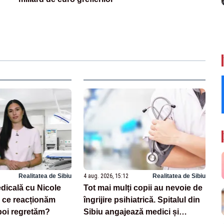
Realitatea de Sibiu
4 aug. 2026, 15:12
Realitatea de Sibiu
dicală cu Nicole
Tot mai mulți copii au nevoie de
 ce reacționăm
îngrijire psihiatrică. Spitalul din
poi regretăm?
Sibiu angajează medici și
construiește un centru nou