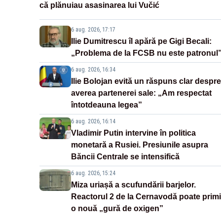
că plănuiau asasinarea lui Vučić
6 aug. 2026, 17:17
Ilie Dumitrescu îl apără pe Gigi Becali:
„Problema de la FCSB nu este patronul
6 aug. 2026, 16:34
Ilie Bolojan evită un răspuns clar despre
averea partenerei sale: „Am respectat
întotdeauna legea”
6 aug. 2026, 16:14
Vladimir Putin intervine în politica
monetară a Rusiei. Presiunile asupra
Băncii Centrale se intensifică
6 aug. 2026, 15:24
Miza uriașă a scufundării barjelor.
Reactorul 2 de la Cernavodă poate primi
o nouă „gură de oxigen”