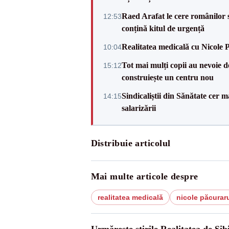
Raed Arafat le cere românilor 
12:53
conțină kitul de urgență
Realitatea medicală cu Nicole 
10:04
Tot mai mulți copii au nevoie de
15:12
construiește un centru nou
Sindicaliștii din Sănătate cer
14:15
salarizării
Distribuie articolul
Mai multe articole despre
realitatea medicală
nicole păcurar