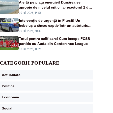
Alertă pe piața energiei! Dunărea se
apropie de nivelul critic, iar reactorul 2 de
la Cernavodă ar putea fi oprit
30 iul. 2026, 19:56
Intervenție de urgență în Pitești! Un
bebeluș a rămas captiv într-un autoturism
din cauza unei defecțiuni
30 iul. 2026, 20:33
Totul pentru calificare! Cum începe FCSB
partida cu Auda din Conference League
30 iul. 2026, 18:26
CATEGORII POPULARE
Actualitate
Politica
Economie
Social