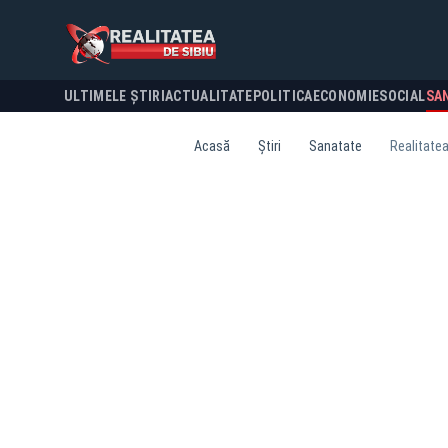
ULTIMELE ȘTIRI
ACTUALITATE
POLITICA
ECONOMIE
SOCIAL
SA
Acasă
Știri
Sanatate
Realitatea