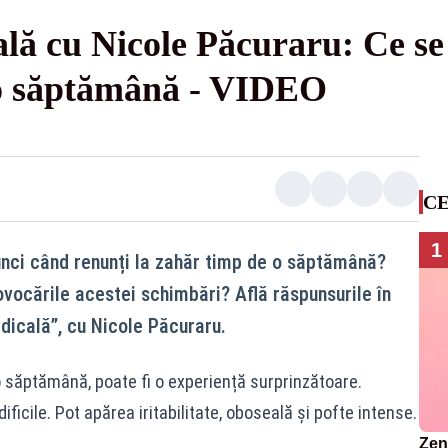
ală cu Nicole Păcuraru: Ce s
 o săptămână - VIDEO
CE
1
unci când renunți la zahăr timp de o săptămână?
rovocările acestei schimbări? Află răspunsurile în
dicală”, cu Nicole Păcuraru.
o săptămână, poate fi o experiență surprinzătoare.
dificile. Pot apărea iritabilitate, oboseală și pofte intense.
Zend