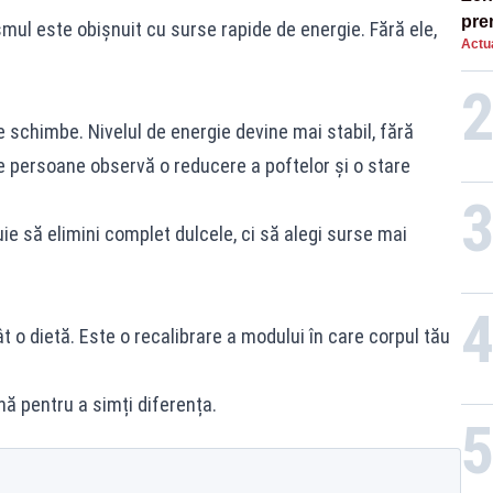
pre
mul este obișnuit cu surse rapide de energie. Fără ele,
Actua
ins
sen
e schimbe. Nivelul de energie devine mai stabil, fără
e persoane observă o reducere a poftelor și o stare
e să elimini complet dulcele, ci să alegi surse mai
o dietă. Este o recalibrare a modului în care corpul tău
nă pentru a simți diferența.