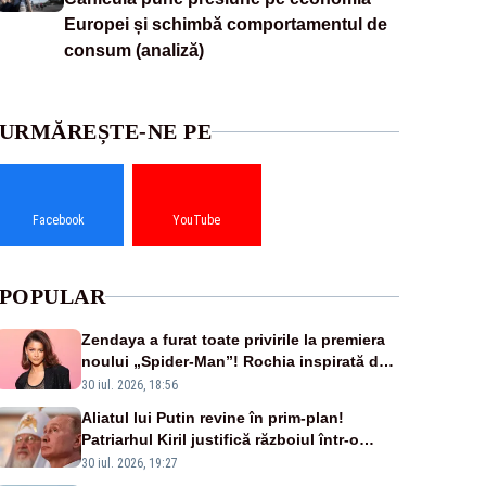
Europei și schimbă comportamentul de
consum (analiză)
URMĂREȘTE-NE PE
Facebook
YouTube
POPULAR
Zendaya a furat toate privirile la premiera
noului „Spider-Man”! Rochia inspirată de
pânza de păianjen a făcut senzație
30 iul. 2026, 18:56
Aliatul lui Putin revine în prim-plan!
Patriarhul Kiril justifică războiul într-o
nouă carte
30 iul. 2026, 19:27