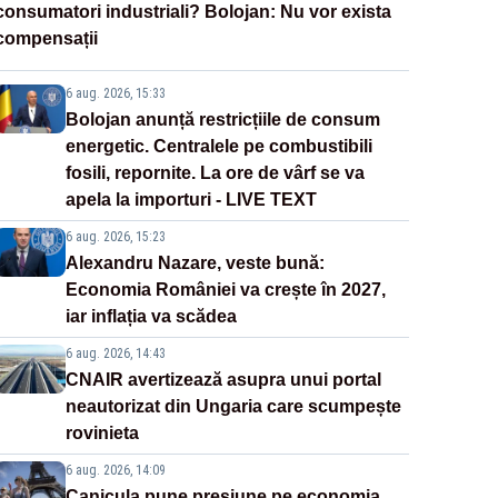
consumatori industriali? Bolojan: Nu vor exista
compensații
6 aug. 2026, 15:33
Bolojan anunță restricțiile de consum
energetic. Centralele pe combustibili
fosili, repornite. La ore de vârf se va
apela la importuri - LIVE TEXT
6 aug. 2026, 15:23
Alexandru Nazare, veste bună:
Economia României va crește în 2027,
iar inflația va scădea
6 aug. 2026, 14:43
CNAIR avertizează asupra unui portal
neautorizat din Ungaria care scumpește
rovinieta
6 aug. 2026, 14:09
Canicula pune presiune pe economia