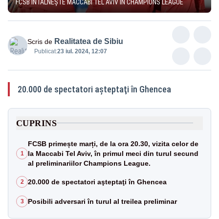
FCSB ÎNTÂLNEŞTE MACCABI TEL AVIV ÎN CHAMPIONS LEAGUE
Realitatea de Sibiu
Scris de
Publicat:
23 iul. 2024, 12:07
20.000 de spectatori aşteptaţi în Ghencea
CUPRINS
FCSB primește marți, de la ora 20.30, vizita celor de
la Maccabi Tel Aviv, în primul meci din turul secund
1
al preliminariilor Champions League.
20.000 de spectatori aşteptaţi în Ghencea
2
Posibili adversari în turul al treilea preliminar
3