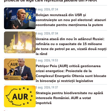
proiecte de lege care reprezintă jaloane din PNRR
6 aug. 2026, 07:34
Bolojan recrutează din USR și
construiește un nou pol electoral: atacuri
coordonate pentru menținerea la putere
6 aug. 2026, 07:04
Ucraina atacă din nou în adâncul Rusiei:
rafinăria cu o capacitate de 15 milioane
de tone de petrol pe an, vizată două nopți
la rând
5 aug. 2026, 19:53
Petrișor Peiu (AUR) critică gestionarea
crizei energetice: Proiectele de la
Complexul Energetic Oltenia sunt blocate
în birocrație și restricții legislative
5 aug. 2026, 19:37
Strategia pentru biodiversitate nu apără
interesele României. AUR a votat
împotrivă