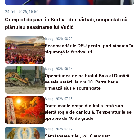
24 feb. 2026, 15:50
Complot dejucat în Serbia: doi bărbați, suspectați că
plănuiau asasinarea lui Vučić
6 aug. 2026, 08:25
Recomandările DSU pentru participarea în
siguranță la festivaluri
6 aug. 2026, 08:14
Operațiunea de pe brațul Bala al Dunării
se reia astăzi, la ora 10. Patru barje
urmează să fie scufundate
6 aug. 2026, 07:15
Toate marile orașe din Italia intră sub
alertă roșie de caniculă. Temperaturile se
apropie de 40 de grade
6 aug. 2026, 07:12
Sărbătoarea zilei, joi, 6 august: