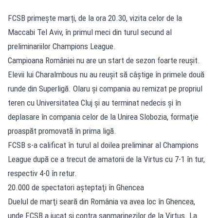
FCSB primește marți, de la ora 20.30, vizita celor de la
Maccabi Tel Aviv, în primul meci din turul secund al
preliminariilor Champions League.
Campioana României nu are un start de sezon foarte reuşit.
Elevii lui Charalmbous nu au reuşit să câştige în primele două
runde din Superligă. Olaru şi compania au remizat pe propriul
teren cu Universitatea Cluj şi au terminat nedecis şi în
deplasare în compania celor de la Unirea Slobozia, formaţie
proaspăt promovată în prima ligă.
FCSB s-a calificat în turul al doilea preliminar al Champions
League după ce a trecut de amatorii de la Virtus cu 7-1 în tur,
respectiv 4-0 în retur.
20.000 de spectatori aşteptaţi în Ghencea
Duelul de marţi seară din România va avea loc în Ghencea,
unde FCSB a jucat și contra sanmarinezilor de la Virtus. La