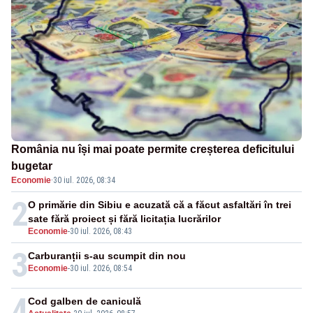
România nu își mai poate permite creșterea deficitului
bugetar
Economie
·
30 iul. 2026, 08:34
2
O primărie din Sibiu e acuzată că a făcut asfaltări în trei
sate fără proiect și fără licitația lucrărilor
Economie
-
30 iul. 2026, 08:43
3
Carburanții s-au scumpit din nou
Economie
-
30 iul. 2026, 08:54
4
Cod galben de caniculă