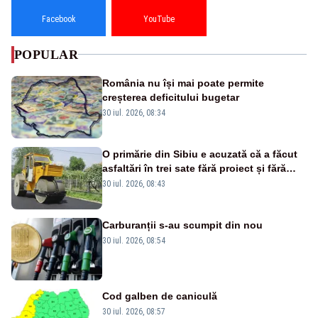
Facebook
YouTube
POPULAR
România nu își mai poate permite
creșterea deficitului bugetar
30 iul. 2026, 08:34
O primărie din Sibiu e acuzată că a făcut
asfaltări în trei sate fără proiect și fără
licitația lucrărilor
30 iul. 2026, 08:43
Carburanții s-au scumpit din nou
30 iul. 2026, 08:54
Cod galben de caniculă
30 iul. 2026, 08:57