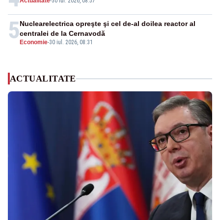
Actualitate
-
30 iul. 2026, 08:57
5
Nuclearelectrica opreşte şi cel de-al doilea reactor al
centralei de la Cernavodă
Economie
-
30 iul. 2026, 08:31
ACTUALITATE