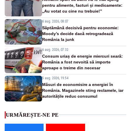
pentru alimente, facturi și medicamente:
„Au votat cu cine nu trebuie!”
6 aug. 2026, 08:07
Săptămână decisivă pentru economie:
Moody’s decide dacă retrogradează
România la junk
6 aug. 2026, 07:32
Consum uriaș de energie miercuri seară:
România a fost nevoită să importe
aproape o treime din necesar
5 aug. 2026, 19:54
Măsuri de economisire a energiei în
România. Magazinele sting reclamele, iar
autoritățile reduc consumul
URMĂREȘTE-NE PE