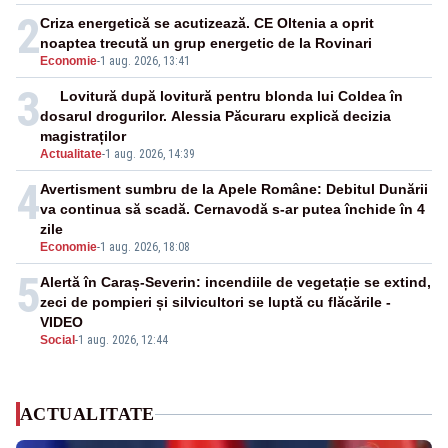
2
Criza energetică se acutizează. CE Oltenia a oprit
noaptea trecută un grup energetic de la Rovinari
Economie
-
1 aug. 2026, 13:41
3
Lovitură după lovitură pentru blonda lui Coldea în
dosarul drogurilor. Alessia Păcuraru explică decizia
magistraților
Actualitate
-
1 aug. 2026, 14:39
4
Avertisment sumbru de la Apele Române: Debitul Dunării
va continua să scadă. Cernavodă s-ar putea închide în 4
zile
Economie
-
1 aug. 2026, 18:08
5
Alertă în Caraș-Severin: incendiile de vegetație se extind,
zeci de pompieri și silvicultori se luptă cu flăcările -
VIDEO
Social
-
1 aug. 2026, 12:44
ACTUALITATE