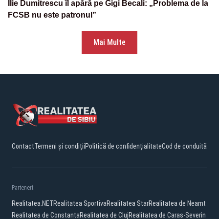
Ilie Dumitrescu îl apără pe Gigi Becali: „Problema de la
FCSB nu este patronul”
Mai Multe
Contact
Termeni și condiții
Politică de confidențialitate
Cod de conduită
Parteneri:
Realitatea.NET
Realitatea Sportiva
Realitatea Star
Realitatea de Neamt
Realitatea de Constanta
Realitatea de Cluj
Realitatea de Caras-Severin