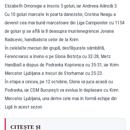
Elizabeth Omoregie a înscris 5 goluri, iar Andreea Ailincăi 3.
Cu 10 goluri marcate în poarta danezelor, Cristina Neagu a
devenit cea mai bună marcatoare din Liga Campionilor cu 1154
de goluri și se află la 8 deasupra muntenegrencei Jovana
Radicevic, handbalista celor de la Krim.
În celelalte meciuri din grupă, desfăşurate sâmbătă,
Ferencvaros a învins-o pe Gloria Bistriţa cu 32-28, Metz
Handball a dispus de Podravka Koprivnica cu 35-31, iar Krim
Mercator Ljubljana a trecut de Storhamar cu 25-23.
În etapa a cincea, pe 12 octobrie, Gloria va juca acasă cu
Podravka, iar CSM Bucureşti va evolua în deplasare cu Krim
Mercator Ljubljana, una dintre cele mai în formă echipe din
Ligă în acest sezon.
CITEȘTE ȘI