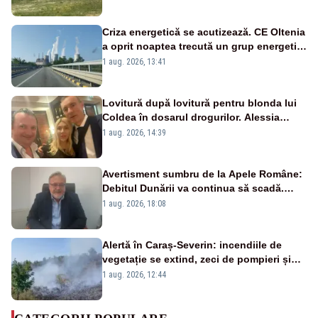
Criza energetică se acutizează. CE Oltenia
a oprit noaptea trecută un grup energetic
de la Rovinari
1 aug. 2026, 13:41
Lovitură după lovitură pentru blonda lui
Coldea în dosarul drogurilor. Alessia
Păcuraru explică decizia magistraților
1 aug. 2026, 14:39
Avertisment sumbru de la Apele Române:
Debitul Dunării va continua să scadă.
Cernavodă s-ar putea închide în 4 zile
1 aug. 2026, 18:08
Alertă în Caraș-Severin: incendiile de
vegetație se extind, zeci de pompieri și
silvicultori se luptă cu flăcările - VIDEO
1 aug. 2026, 12:44