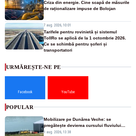
Criza din energie. Cine scapă de măsurile
de raționalizare impuse de Bolojan
7 aug. 2026, 10:01
Tarifele pentru rovinietă și sistemul
TollRo se aplică de la 1 octombrie 2026.
Ce se schimbă pentru șoferi și
transportatori
URMĂREȘTE-NE PE
Facebook
YouTube
POPULAR
Mobilizare pe Dunărea Veche: se
pregătește devierea cursului fluviului
către Cernavodă – VIDEO
1 aug. 2026, 13:38