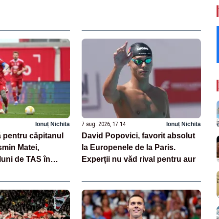
Ionuț Nichita
7 aug. 2026, 17:14
Ionuț Nichita
 pentru căpitanul
David Popovici, favorit absolut
smin Matei,
la Europenele de la Paris.
luni de TAS în
Experții nu văd rival pentru aur
aj