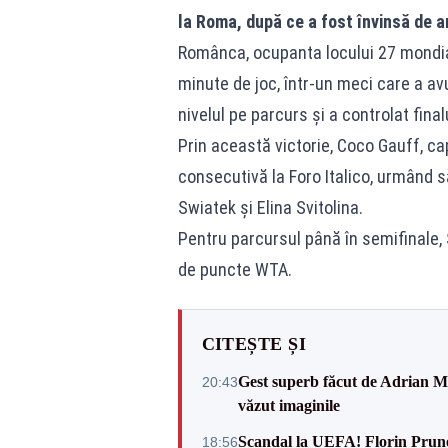
la Roma, după ce a fost învinsă de a
Românca, ocupanta locului 27 mondial
minute de joc, într-un meci care a avu
nivelul pe parcurs și a controlat final
Prin această victorie, Coco Gauff, cap
consecutivă la Foro Italico, urmând s
Swiatek și Elina Svitolina.
Pentru parcursul până în semifinale,
de puncte WTA.
CITEȘTE ȘI
Gest superb făcut de Adrian Mu
20:43
văzut imaginile
Scandal la UEFA! Florin Prune
18:56