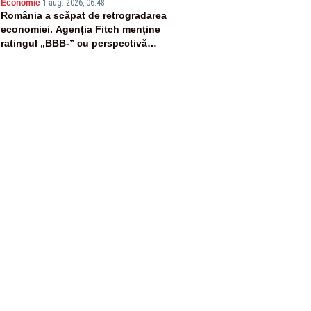
5
Economie
-
1 aug. 2026, 06:48
România a scăpat de retrogradarea
economiei. Agenția Fitch menține
ratingul „BBB-” cu perspectivă
negativă