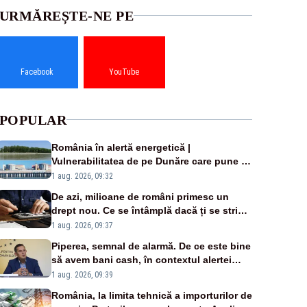
URMĂREȘTE-NE PE
Facebook
YouTube
POPULAR
România în alertă energetică |
Vulnerabilitatea de pe Dunăre care pune în
pericol Centrala Cernavodă era cunoscută
1 aug. 2026, 09:32
de pe vremea lui Ceaușescu
De azi, milioane de români primesc un
drept nou. Ce se întâmplă dacă ți se strică
un produs
1 aug. 2026, 09:37
Piperea, semnal de alarmă. De ce este bine
să avem bani cash, în contextul alertei
energetice?
1 aug. 2026, 09:39
România, la limita tehnică a importurilor de