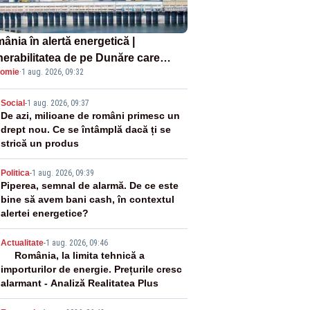
ânia în alertă energetică |
nerabilitatea de pe Dunăre care
omie
·
1 aug. 2026, 09:32
e în pericol Centrala Cernavodă era
oscută de pe vremea lui Ceaușescu
2
Social
-
1 aug. 2026, 09:37
De azi, milioane de români primesc un
drept nou. Ce se întâmplă dacă ți se
strică un produs
3
Politica
-
1 aug. 2026, 09:39
Piperea, semnal de alarmă. De ce este
bine să avem bani cash, în contextul
alertei energetice?
4
Actualitate
-
1 aug. 2026, 09:46
România, la limita tehnică a
importurilor de energie. Prețurile cresc
alarmant - Analiză Realitatea Plus