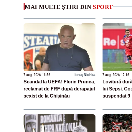
MAI MULTE ȘTIRI DIN
SPORT
7 aug. 2026, 18:56
Ionuț Nichita
7 aug. 2026, 17:16
Scandal la UEFA! Florin Prunea,
Lovitură dură
reclamat de FRF după derapajul
lui Sepsi. Co
sexist de la Chișinău
suspendat 9 
cazul de dop