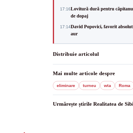
Lovitură dură pentru căpitanul
17:16
de dopaj
David Popovici, favorit absolut
17:14
aur
Distribuie articolul
Mai multe articole despre
eliminare
turneu
wta
Roma
Urmărește știrile Realitatea de Sib