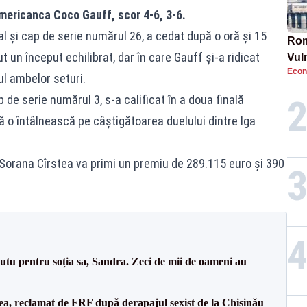
mericanca Coco Gauff, scor 4-6, 3-6.
 și cap de serie numărul 26, a cedat după o oră și 15
Rom
t un început echilibrat, dar în care Gauff și-a ridicat
Vul
Econ
pun
ul ambelor seturi.
cun
 de serie numărul 3, s-a calificat în a doua finală
ă o întâlnească pe câștigătoarea duelului dintre Iga
 Sorana Cîrstea va primi un premiu de 289.115 euro și 390
tu pentru soția sa, Sandra. Zeci de mii de oameni au
a, reclamat de FRF după derapajul sexist de la Chișinău