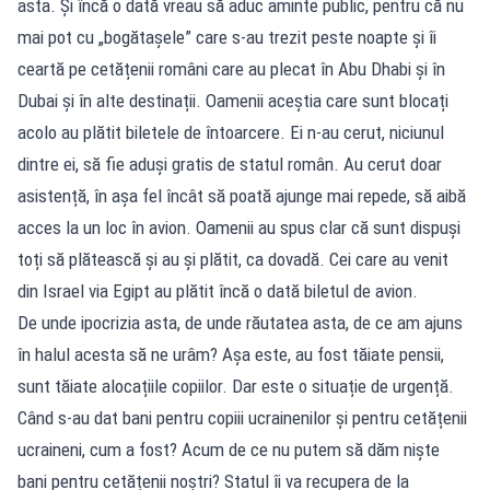
asta. Și încă o dată vreau să aduc aminte public, pentru că nu
mai pot cu „bogătașele” care s-au trezit peste noapte și îi
ceartă pe cetățenii români care au plecat în Abu Dhabi și în
Dubai și în alte destinații. Oamenii aceștia care sunt blocați
acolo au plătit biletele de întoarcere. Ei n-au cerut, niciunul
dintre ei, să fie aduși gratis de statul român. Au cerut doar
asistență, în așa fel încât să poată ajunge mai repede, să aibă
acces la un loc în avion. Oamenii au spus clar că sunt dispuși
toți să plătească și au și plătit, ca dovadă. Cei care au venit
din Israel via Egipt au plătit încă o dată biletul de avion.
De unde ipocrizia asta, de unde răutatea asta, de ce am ajuns
în halul acesta să ne urâm? Așa este, au fost tăiate pensii,
sunt tăiate alocațiile copiilor. Dar este o situație de urgență.
Când s-au dat bani pentru copiii ucrainenilor și pentru cetățenii
ucraineni, cum a fost? Acum de ce nu putem să dăm niște
bani pentru cetățenii noștri? Statul îi va recupera de la