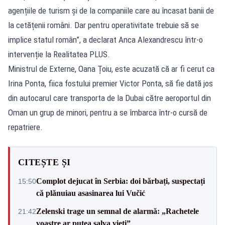
agențiile de turism și de la companiile care au încasat banii de
la cetățenii români. Dar pentru operativitate trebuie să se
implice statul român”, a declarat Anca Alexandrescu într-o
intervenție la Realitatea PLUS.
Ministrul de Externe, Oana Țoiu, este acuzată că ar fi cerut ca
Irina Ponta, fiica fostului premier Victor Ponta, să fie dată jos
din autocarul care transporta de la Dubai către aeroportul din
Oman un grup de minori, pentru a se îmbarca într-o cursă de
repatriere.
CITEȘTE ȘI
Complot dejucat în Serbia: doi bărbați, suspectați
15:50
că plănuiau asasinarea lui Vučić
Zelenski trage un semnal de alarmă: „Rachetele
21:42
voastre ar putea salva vieți”