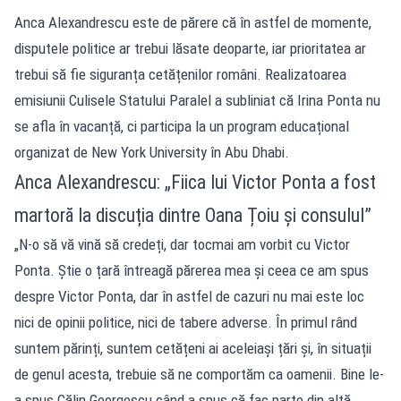
Anca Alexandrescu este de părere că în astfel de momente,
disputele politice ar trebui lăsate deoparte, iar prioritatea ar
trebui să fie siguranța cetățenilor români. Realizatoarea
emisiunii Culisele Statului Paralel a subliniat că Irina Ponta nu
se afla în vacanță, ci participa la un program educațional
organizat de New York University în Abu Dhabi.
Anca Alexandrescu: „Fiica lui Victor Ponta a fost
martoră la discuția dintre Oana Țoiu și consulul”
„N-o să vă vină să credeți, dar tocmai am vorbit cu Victor
Ponta. Știe o țară întreagă părerea mea și ceea ce am spus
despre Victor Ponta, dar în astfel de cazuri nu mai este loc
nici de opinii politice, nici de tabere adverse. În primul rând
suntem părinți, suntem cetățeni ai aceleiași țări și, în situații
de genul acesta, trebuie să ne comportăm ca oamenii. Bine le-
a spus Călin Georgescu când a spus că fac parte din altă