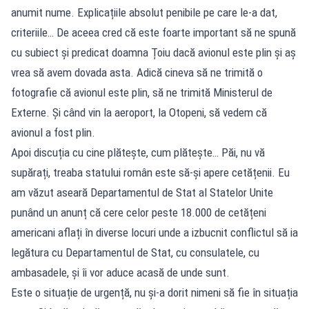
anumit nume. Explicațiile absolut penibile pe care le-a dat,
criteriile… De aceea cred că este foarte important să ne spună
cu subiect și predicat doamna Țoiu dacă avionul este plin și aș
vrea să avem dovada asta. Adică cineva să ne trimită o
fotografie că avionul este plin, să ne trimită Ministerul de
Externe. Și când vin la aeroport, la Otopeni, să vedem că
avionul a fost plin.
Apoi discuția cu cine plătește, cum plătește… Păi, nu vă
supărați, treaba statului român este să-și apere cetățenii. Eu
am văzut aseară Departamentul de Stat al Statelor Unite
punând un anunț că cere celor peste 18.000 de cetățeni
americani aflați în diverse locuri unde a izbucnit conflictul să ia
legătura cu Departamentul de Stat, cu consulatele, cu
ambasadele, și îi vor aduce acasă de unde sunt.
Este o situație de urgență, nu și-a dorit nimeni să fie în situația