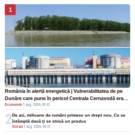
1
România în alertă energetică | Vulnerabilitatea de pe
Dunăre care pune în pericol Centrala Cernavodă era
Economie
·
1 aug. 2026, 09:32
cunoscută de pe vremea lui Ceaușescu
2
De azi, milioane de români primesc un drept nou. Ce se
întâmplă dacă ți se strică un produs
Social
-
1 aug. 2026, 09:37