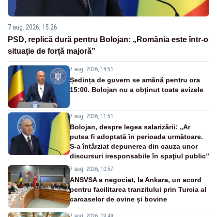
7 aug. 2026, 15:26
PSD, replică dură pentru Bolojan: „România este într-o
situație de forță majoră”
7 aug. 2026, 14:51
Ședința de guvern se amână pentru ora
15:00. Bolojan nu a obținut toate avizele
7 aug. 2026, 11:51
Bolojan, despre legea salarizării: „Ar
putea fi adoptată în perioada următoare.
S-a întârziat depunerea din cauza unor
discursuri iresponsabile în spaţiul public”
7 aug. 2026, 10:57
ANSVSA a negociat, la Ankara, un acord
pentru facilitarea tranzitului prin Turcia al
carcaselor de ovine și bovine
7 aug. 2026, 09:49