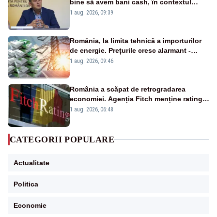
bine să avem bani cash, în contextul
alertei energetice?
1 aug. 2026, 09:39
România, la limita tehnică a importurilor
de energie. Prețurile cresc alarmant -
Analiză Realitatea Plus
1 aug. 2026, 09:46
România a scăpat de retrogradarea
economiei. Agenția Fitch menține ratingul
„BBB-” cu perspectivă negativă
1 aug. 2026, 06:48
CATEGORII POPULARE
Actualitate
Politica
Economie