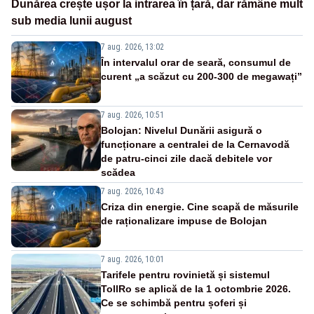
Dunărea crește ușor la intrarea în țară, dar rămâne mult
sub media lunii august
7 aug. 2026, 13:02
În intervalul orar de seară, consumul de
curent „a scăzut cu 200-300 de megawați”
7 aug. 2026, 10:51
Bolojan: Nivelul Dunării asigură o
funcționare a centralei de la Cernavodă
de patru-cinci zile dacă debitele vor
scădea
7 aug. 2026, 10:43
Criza din energie. Cine scapă de măsurile
de raționalizare impuse de Bolojan
7 aug. 2026, 10:01
Tarifele pentru rovinietă și sistemul
TollRo se aplică de la 1 octombrie 2026.
Ce se schimbă pentru șoferi și