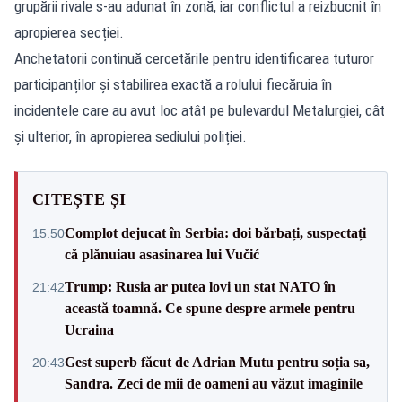
grupării rivale s-au adunat în zonă, iar conflictul a reizbucnit în
apropierea secției.
Anchetatorii continuă cercetările pentru identificarea tuturor
participanților și stabilirea exactă a rolului fiecăruia în
incidentele care au avut loc atât pe bulevardul Metalurgiei, cât
și ulterior, în apropierea sediului poliției.
CITEȘTE ȘI
Complot dejucat în Serbia: doi bărbați, suspectați
15:50
că plănuiau asasinarea lui Vučić
Trump: Rusia ar putea lovi un stat NATO în
21:42
această toamnă. Ce spune despre armele pentru
Ucraina
Gest superb făcut de Adrian Mutu pentru soția sa,
20:43
Sandra. Zeci de mii de oameni au văzut imaginile