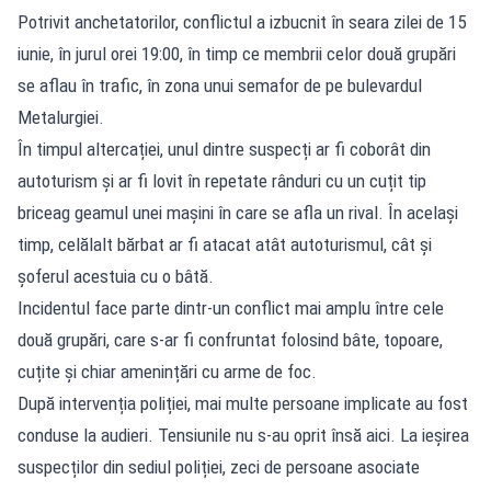
Potrivit anchetatorilor, conflictul a izbucnit în seara zilei de 15
iunie, în jurul orei 19:00, în timp ce membrii celor două grupări
se aflau în trafic, în zona unui semafor de pe bulevardul
Metalurgiei.
În timpul altercației, unul dintre suspecți ar fi coborât din
autoturism și ar fi lovit în repetate rânduri cu un cuțit tip
briceag geamul unei mașini în care se afla un rival. În același
timp, celălalt bărbat ar fi atacat atât autoturismul, cât și
șoferul acestuia cu o bâtă.
Incidentul face parte dintr-un conflict mai amplu între cele
două grupări, care s-ar fi confruntat folosind bâte, topoare,
cuțite și chiar amenințări cu arme de foc.
După intervenția poliției, mai multe persoane implicate au fost
conduse la audieri. Tensiunile nu s-au oprit însă aici. La ieșirea
suspecților din sediul poliției, zeci de persoane asociate