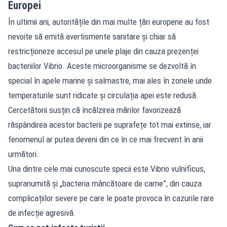
Europei
În ultimii ani, autoritățile din mai multe țări europene au fost
nevoite să emită avertismente sanitare și chiar să
restricționeze accesul pe unele plaje din cauza prezenței
bacteriilor Vibrio. Aceste microorganisme se dezvoltă în
special în apele marine și salmastre, mai ales în zonele unde
temperaturile sunt ridicate și circulația apei este redusă.
Cercetătorii susțin că încălzirea mărilor favorizează
răspândirea acestor bacterii pe suprafețe tot mai extinse, iar
fenomenul ar putea deveni din ce în ce mai frecvent în anii
următori.
Una dintre cele mai cunoscute specii este Vibrio vulnificus,
supranumită și „bacteria mâncătoare de carne”, din cauza
complicațiilor severe pe care le poate provoca în cazurile rare
de infecție agresivă.