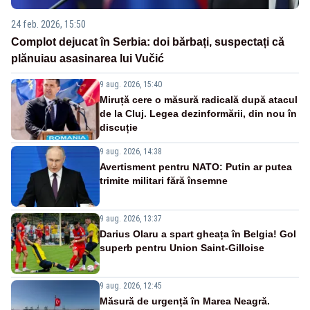
24 feb. 2026, 15:50
Complot dejucat în Serbia: doi bărbați, suspectați că
plănuiau asasinarea lui Vučić
9 aug. 2026, 15:40
Miruță cere o măsură radicală după atacul
de la Cluj. Legea dezinformării, din nou în
discuție
9 aug. 2026, 14:38
Avertisment pentru NATO: Putin ar putea
trimite militari fără însemne
9 aug. 2026, 13:37
Darius Olaru a spart gheața în Belgia! Gol
superb pentru Union Saint-Gilloise
9 aug. 2026, 12:45
Măsură de urgență în Marea Neagră.