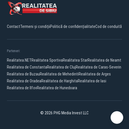
Contact
Termeni și condiții
Politică de confidențialitate
Cod de conduită
Parteneri:
Realitatea.NET
Realitatea Sportiva
Realitatea Star
Realitatea de Neamt
Realitatea de Constanta
Realitatea de Cluj
Realitatea de Caras-Severin
Realitatea de Buzau
Realitatea de Mehedinti
Realitatea de Arges
Realitatea de Oradea
Realitatea de Harghita
Realitatea de Iasi
Realitatea de Ilfov
Realitatea de Hunedoara
© 2026 PHG Media Invest LLC
Facebook
YouTube