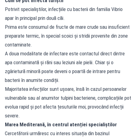
Cum se pot infecta turiștii
Potrivit specialiștilor, infecțiile cu bacterii din familia Vibrio
apar în principal prin două căi.
Prima este consumul de fructe de mare crude sau insuficient
preparate termic, în special scoici și stridii provenite din zone
contaminate.
A doua modalitate de infectare este contactul direct dintre
apa contaminată și răni sau leziuni ale pielii. Chiar și o
zgârietură minoră poate deveni o poartă de intrare pentru
bacterii în anumite condiții.
Majoritatea infecțiilor sunt ușoare, însă în cazul persoanelor
vulnerabile sau al anumitor tulpini bacteriene, complicațiile pot
evolua rapid și pot afecta țesuturile moi, provocând infecții
severe.
Marea Mediterană, în centrul atenției specialiștilor
Cercetătorii urmăresc cu interes situația din bazinul