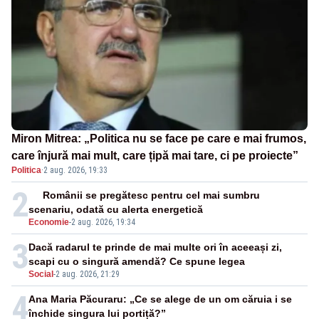
Miron Mitrea: „Politica nu se face pe care e mai frumos,
care înjură mai mult, care țipă mai tare, ci pe proiecte”
Politica
·
2 aug. 2026, 19:33
2
Românii se pregătesc pentru cel mai sumbru
scenariu, odată cu alerta energetică
Economie
-
2 aug. 2026, 19:34
3
Dacă radarul te prinde de mai multe ori în aceeași zi,
scapi cu o singură amendă? Ce spune legea
Social
-
2 aug. 2026, 21:29
4
Ana Maria Păcuraru: „Ce se alege de un om căruia i se
închide singura lui portiță?”