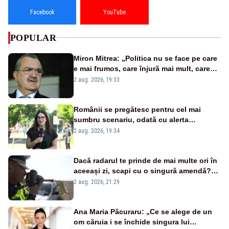
Facebook
YouTube
POPULAR
Miron Mitrea: „Politica nu se face pe care
e mai frumos, care înjură mai mult, care
țipă mai tare, ci pe proiecte”
2 aug. 2026, 19:33
Românii se pregătesc pentru cel mai
sumbru scenariu, odată cu alerta
energetică
2 aug. 2026, 19:34
Dacă radarul te prinde de mai multe ori în
aceeași zi, scapi cu o singură amendă?
Ce spune legea
2 aug. 2026, 21:29
Ana Maria Păcuraru: „Ce se alege de un
om căruia i se închide singura lui