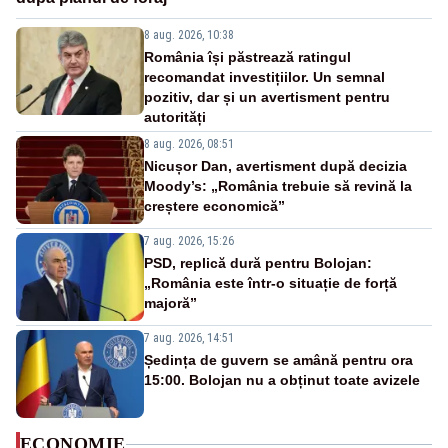
8 aug. 2026, 10:38
România își păstrează ratingul
recomandat investițiilor. Un semnal
pozitiv, dar și un avertisment pentru
autorități
8 aug. 2026, 08:51
Nicușor Dan, avertisment după decizia
Moody’s: „România trebuie să revină la
creștere economică”
7 aug. 2026, 15:26
PSD, replică dură pentru Bolojan:
„România este într-o situație de forță
majoră”
7 aug. 2026, 14:51
Ședința de guvern se amână pentru ora
15:00. Bolojan nu a obținut toate avizele
ECONOMIE