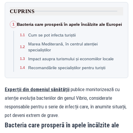
CUPRINS
Bacteria care prosperă în apele încălzite ale Europei
1
Cum se pot infecta turiștii
1.1
Marea Mediterană, în centrul atenției
1.2
specialiștilor
Impact asupra turismului și economiilor locale
1.3
Recomandările specialiștilor pentru turiști
1.4
Experții din domeniul sănătății
publice monitorizează cu
atenție evoluția bacteriilor din genul Vibrio, considerate
responsabile pentru o serie de infecții care, în anumite situații,
pot deveni extrem de grave.
Bacteria care prosperă în apele încălzite ale