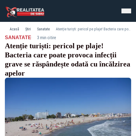
Acasă
Știri
Sanatate
Atenție turiști: pericol pe plaje! Bacteria care poate provoca infecții grave se răspândește odată cu încălzirea apelor
·
SANATATE
3 min citire
Atenție turiști: pericol pe plaje!
Bacteria care poate provoca infecții
grave se răspândește odată cu încălzirea
apelor