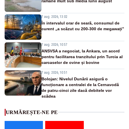
rămâne mult sub media lunii august
7 aug. 2026, 13:02
În intervalul orar de seară, consumul de
curent „a scăzut cu 200-300 de megawați”
7 aug. 2026, 10:57
ANSVSA a negociat, la Ankara, un acord
pentru facilitarea tranzitului prin Turcia al
carcaselor de ovine și bovine
7 aug. 2026, 10:51
Bolojan: Nivelul Dunării asigură o
funcționare a centralei de la Cernavodă
de patru-cinci zile dacă debitele vor
scădea
URMĂREȘTE-NE PE