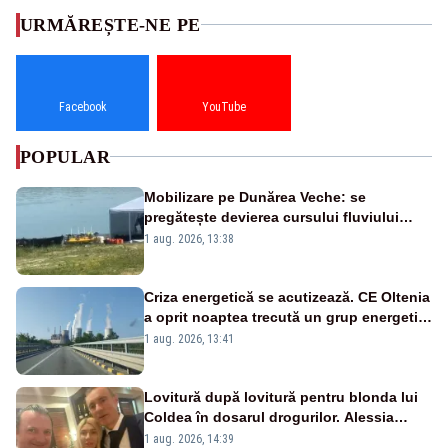
URMĂREȘTE-NE PE
Facebook
YouTube
POPULAR
Mobilizare pe Dunărea Veche: se
pregătește devierea cursului fluviului
către Cernavodă – VIDEO
1 aug. 2026, 13:38
Criza energetică se acutizează. CE Oltenia
a oprit noaptea trecută un grup energetic
de la Rovinari
1 aug. 2026, 13:41
Lovitură după lovitură pentru blonda lui
Coldea în dosarul drogurilor. Alessia
Păcuraru explică decizia magistraților
1 aug. 2026, 14:39