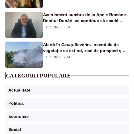
Avertisment sumbru de la Apele Române:
Debitul Dunării va continua să scadă.
Cernavodă s-ar putea închide în 4 zile
1 aug. 2026, 18:08
Alertă în Caraș-Severin: incendiile de
vegetație se extind, zeci de pompieri și
silvicultori se luptă cu flăcările - VIDEO
1 aug. 2026, 12:44
CATEGORII POPULARE
Actualitate
Politica
Economie
Social