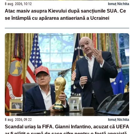
8 aug. 2026, 10:12
Ionuț Nichita
Atac masiv asupra Kievului după sancțiunile SUA. Ce
se întâmplă cu apărarea antiaeriană a Ucrainei
8 aug. 2026, 09:22
Ionuț Nichita
Scandal uriaș la FIFA. Gianni Infantino, acuzat că UEFA
ar fi plătit o sumă de șase cifre pentru o fostă angajată