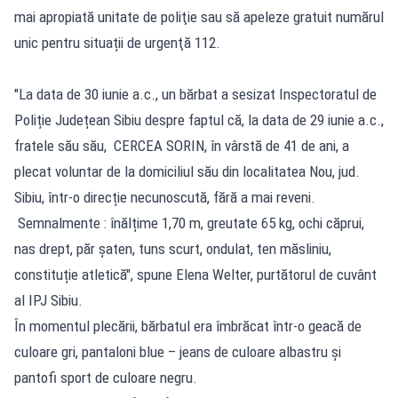
mai apropiată unitate de poliţie sau să apeleze gratuit numărul
unic pentru situații de urgenţă 112.
"La data de 30 iunie a.c., un bărbat a sesizat Inspectoratul de
Poliție Județean Sibiu despre faptul că, la data de 29 iunie a.c.,
fratele său său, CERCEA SORIN, în vârstă de 41 de ani, a
plecat voluntar de la domiciliul său din localitatea Nou, jud.
Sibiu, într-o direcție necunoscută, fără a mai reveni.
Semnalmente : înălțime 1,70 m, greutate 65 kg, ochi căprui,
nas drept, păr șaten, tuns scurt, ondulat, ten măsliniu,
constituție atletică", spune Elena Welter, purtătorul de cuvânt
al IPJ Sibiu.
În momentul plecării, bărbatul era îmbrăcat într-o geacă de
culoare gri, pantaloni blue – jeans de culoare albastru și
pantofi sport de culoare negru.