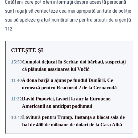
Cetăţenii care pot oferi informaţii despre această persoană
sunt rugați să contacteze cea mai apropiată unitate de poliţie
sau să apeleze gratuit numărul unic pentru situații de urgenţă
112.
CITEȘTE ȘI
Complot dejucat în Serbia: doi bărbați, suspectați
15:50
că plănuiau asasinarea lui Vučić
A doua barjă a ajuns pe fundul Dunării. Ce
11:40
urmează pentru Reactorul 2 de la Cernavodă
David Popovici, favorit la aur la Europene.
11:32
Americanii au anticipat podiumul
Lovitură pentru Trump. Instanța a blocat sala de
10:42
bal de 400 de milioane de dolari de la Casa Albă