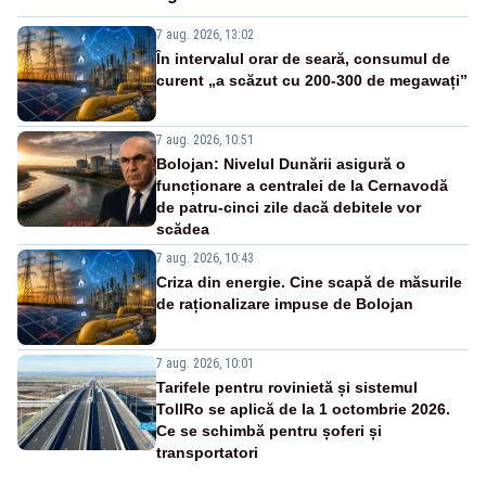
7 aug. 2026, 13:02
În intervalul orar de seară, consumul de
curent „a scăzut cu 200-300 de megawați”
7 aug. 2026, 10:51
Bolojan: Nivelul Dunării asigură o
funcționare a centralei de la Cernavodă
de patru-cinci zile dacă debitele vor
scădea
7 aug. 2026, 10:43
Criza din energie. Cine scapă de măsurile
de raționalizare impuse de Bolojan
7 aug. 2026, 10:01
Tarifele pentru rovinietă și sistemul
TollRo se aplică de la 1 octombrie 2026.
Ce se schimbă pentru șoferi și
transportatori