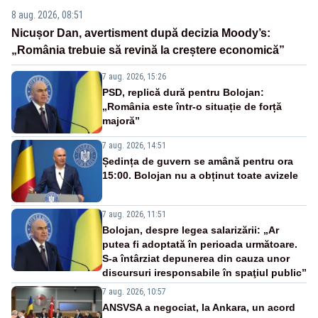
8 aug. 2026, 08:51
Nicușor Dan, avertisment după decizia Moody’s:
„România trebuie să revină la creștere economică”
7 aug. 2026, 15:26
PSD, replică dură pentru Bolojan:
„România este într-o situație de forță
majoră”
7 aug. 2026, 14:51
Ședința de guvern se amână pentru ora
15:00. Bolojan nu a obținut toate avizele
7 aug. 2026, 11:51
Bolojan, despre legea salarizării: „Ar
putea fi adoptată în perioada următoare.
S-a întârziat depunerea din cauza unor
discursuri iresponsabile în spaţiul public”
7 aug. 2026, 10:57
ANSVSA a negociat, la Ankara, un acord