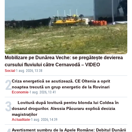
Mobilizare pe Dunărea Veche: se pregătește devierea
cursului fluviului către Cernavodă – VIDEO
Social
·
1 aug. 2026, 13:38
2
Criza energetică se acutizează. CE Oltenia a oprit
noaptea trecută un grup energetic de la Rovinari
Economie
-
1 aug. 2026, 13:41
3
Lovitură după lovitură pentru blonda lui Coldea în
dosarul drogurilor. Alessia Păcuraru explică decizia
magistraților
Actualitate
-
1 aug. 2026, 14:39
Avertisment sumbru de la Apele Române: Debitul Dunării