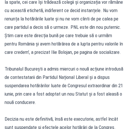
la spate, cei care își trădează colegii și organizația vor rămâne
cu această etichetă, indiferent ce decid instanțele. Nu vom
renunța la hotărârile luate și nu ne vom clinti de pe calea pe
care partidul a decis să o urmeze. PNL este din nou puternic.
Știm care este direcția bună pe care trebuie să o urmăm
pentru România și avem hotărârea de a lupta pentru valorile în
care credem', a precizat Ilie Bolojan, pe pagina de socializare.
Tribunalul București a admis miercuri o nouă acțiune introdusă
de contestatarii din Partidul Național Liberal și a dispus
suspendarea hotărârilor luate de Congresul extraordinar din 21
iunie, prin care a fost adoptat un nou Statut și a fost aleasă o
nouă conducere.
Decizia nu este definitivă, însă este executorie, astfel încât
sunt suspendate și efectele acelor hotărâri de la Congres.