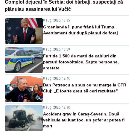
Complot dejucat în Serbia: doi bărbați, suspectați că
plănuiau asasinarea lui Vučić
8 aug. 2026, 13:35
Groenlanda îi pune frână lui Trump.
Avertisment dur după planul de foraj
8 aug. 2026, 13:09
Furt de 1.500 de metri de cabluri din
parcuri fotovoltaice. Șapte persoane,
arestate
8 aug. 2026, 12:46
Dan Petrescu a spus ce nu merge la CFR
Cluj: „E foarte greu să ceri rezultate”
8 aug. 2026, 12:30
Accident grav în Caraș-Severin. Două
vehicule au luat foc, un șofer ar putea fi
mort