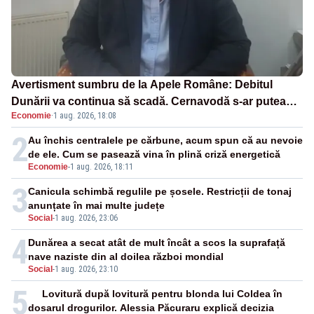
Avertisment sumbru de la Apele Române: Debitul
Dunării va continua să scadă. Cernavodă s-ar putea
Economie
·
1 aug. 2026, 18:08
închide în 4 zile
2
Au închis centralele pe cărbune, acum spun că au nevoie
de ele. Cum se pasează vina în plină criză energetică
Economie
-
1 aug. 2026, 18:11
3
Canicula schimbă regulile pe șosele. Restricții de tonaj
anunțate în mai multe județe
Social
-
1 aug. 2026, 23:06
4
Dunărea a secat atât de mult încât a scos la suprafață
nave naziste din al doilea război mondial
Social
-
1 aug. 2026, 23:10
5
Lovitură după lovitură pentru blonda lui Coldea în
dosarul drogurilor. Alessia Păcuraru explică decizia