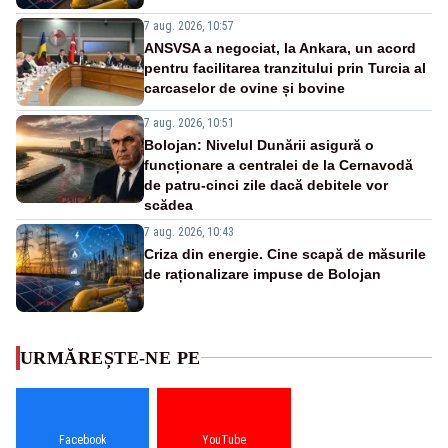
7 aug. 2026, 10:57
ANSVSA a negociat, la Ankara, un acord
pentru facilitarea tranzitului prin Turcia al
carcaselor de ovine și bovine
7 aug. 2026, 10:51
Bolojan: Nivelul Dunării asigură o
funcționare a centralei de la Cernavodă
de patru-cinci zile dacă debitele vor
scădea
7 aug. 2026, 10:43
Criza din energie. Cine scapă de măsurile
de raționalizare impuse de Bolojan
URMĂREȘTE-NE PE
Facebook
YouTube