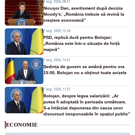
8 aug. 2026, 08:51
Nicușor Dan, avertisment după decizia
Moody’s: „România trebuie să revină la
creștere economică”
7 aug. 2026, 15:26
PSD, replică dură pentru Bolojan:
„România este într-o situație de forță
majoră”
7 aug. 2026, 14:51
Ședința de guvern se amână pentru ora
15:00. Bolojan nu a obținut toate avizele
7 aug. 2026, 11:51
Bolojan, despre legea salarizării: „Ar
putea fi adoptată în perioada următoare.
S-a întârziat depunerea din cauza unor
discursuri iresponsabile în spaţiul public”
ECONOMIE