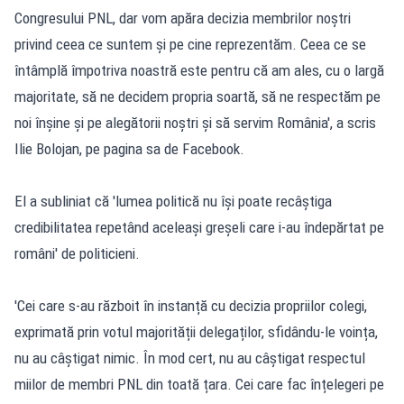
Congresului PNL, dar vom apăra decizia membrilor noștri
privind ceea ce suntem și pe cine reprezentăm. Ceea ce se
întâmplă împotriva noastră este pentru că am ales, cu o largă
majoritate, să ne decidem propria soartă, să ne respectăm pe
noi înșine și pe alegătorii noștri și să servim România',
a scris
Ilie Bolojan, pe pagina sa de Facebook
.
El a subliniat că 'lumea politică nu își poate recâștiga
credibilitatea repetând aceleași greșeli care i-au îndepărtat pe
români' de politicieni.
'Cei care s-au războit în instanță cu decizia propriilor colegi,
exprimată prin votul majorității delegaților, sfidându-le voința,
nu au câștigat nimic. În mod cert, nu au câștigat respectul
miilor de membri PNL din toată țara. Cei care fac înțelegeri pe