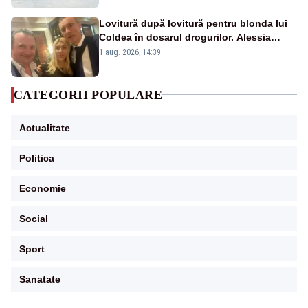
Lovitură după lovitură pentru blonda lui
Coldea în dosarul drogurilor. Alessia
Păcuraru explică decizia magistraților
1 aug. 2026, 14:39
CATEGORII POPULARE
Actualitate
Politica
Economie
Social
Sport
Sanatate