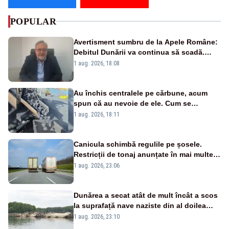
POPULAR
Avertisment sumbru de la Apele Române:
Debitul Dunării va continua să scadă.
Cernavodă s-ar putea închide în 4 zile
1 aug. 2026, 18:08
Au închis centralele pe cărbune, acum
spun că au nevoie de ele. Cum se
pasează vina în plină criză energetică
1 aug. 2026, 18:11
Canicula schimbă regulile pe șosele.
Restricții de tonaj anunțate în mai multe
județe
1 aug. 2026, 23:06
Dunărea a secat atât de mult încât a scos
la suprafață nave naziste din al doilea
război mondial
1 aug. 2026, 23:10