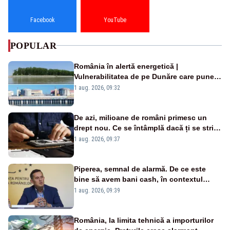
Facebook
YouTube
POPULAR
România în alertă energetică |
Vulnerabilitatea de pe Dunăre care pune
în pericol Centrala Cernavodă era
1 aug. 2026, 09:32
cunoscută de pe vremea lui Ceaușescu
De azi, milioane de români primesc un
drept nou. Ce se întâmplă dacă ți se strică
un produs
1 aug. 2026, 09:37
Piperea, semnal de alarmă. De ce este
bine să avem bani cash, în contextul
alertei energetice?
1 aug. 2026, 09:39
România, la limita tehnică a importurilor