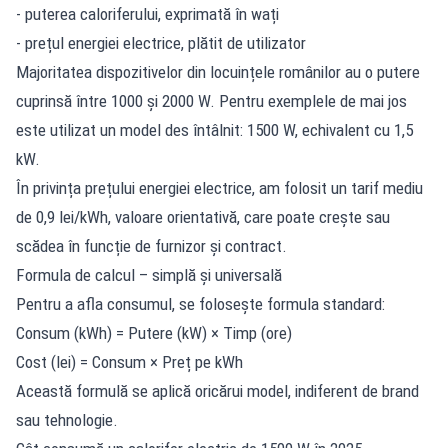
- puterea caloriferului, exprimată în wați
- prețul energiei electrice, plătit de utilizator
Majoritatea dispozitivelor din locuințele românilor au o putere
cuprinsă între 1000 și 2000 W. Pentru exemplele de mai jos
este utilizat un model des întâlnit: 1500 W, echivalent cu 1,5
kW.
În privința prețului energiei electrice, am folosit un tarif mediu
de 0,9 lei/kWh, valoare orientativă, care poate crește sau
scădea în funcție de furnizor și contract.
Formula de calcul – simplă și universală
Pentru a afla consumul, se folosește formula standard:
Consum (kWh) = Putere (kW) × Timp (ore)
Cost (lei) = Consum × Preț pe kWh
Această formulă se aplică oricărui model, indiferent de brand
sau tehnologie.