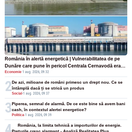
România în alertă energetică | Vulnerabilitatea de pe
Dunăre care pune în pericol Centrala Cernavodă era
Economie
·
1 aug. 2026, 09:32
cunoscută de pe vremea lui Ceaușescu
2
De azi, milioane de români primesc un drept nou. Ce se
întâmplă dacă ți se strică un produs
Social
-
1 aug. 2026, 09:37
3
Piperea, semnal de alarmă. De ce este bine să avem bani
cash, în contextul alertei energetice?
Politica
-
1 aug. 2026, 09:39
4
România, la limita tehnică a importurilor de energie.
Prețurile cresc alarmant - Analiză Realitatea Plus