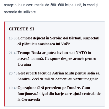
aștepta la un cost mediu de 580–600 lei pe lună, în condiții
normale de utilizare.
CITEȘTE ȘI
Complot dejucat în Serbia: doi bărbați, suspectați
15:50
că plănuiau asasinarea lui Vučić
Trump: Rusia ar putea lovi un stat NATO în
21:42
această toamnă. Ce spune despre armele pentru
Ucraina
Gest superb făcut de Adrian Mutu pentru soția sa,
20:43
Sandra. Zeci de mii de oameni au văzut imaginile
Operațiune fără precedent pe Dunăre. Cum
19:45
funcționează digul din barje care ajută centrala de
la Cernavodă