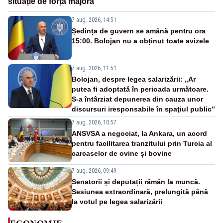
situație de forță majoră”
7 aug. 2026, 14:51
Ședința de guvern se amână pentru ora
15:00. Bolojan nu a obținut toate avizele
7 aug. 2026, 11:51
Bolojan, despre legea salarizării: „Ar
putea fi adoptată în perioada următoare.
S-a întârziat depunerea din cauza unor
discursuri iresponsabile în spaţiul public”
7 aug. 2026, 10:57
ANSVSA a negociat, la Ankara, un acord
pentru facilitarea tranzitului prin Turcia al
carcaselor de ovine și bovine
7 aug. 2026, 09:49
Senatorii și deputații rămân la muncă.
Sesiunea extraordinară, prelungită până
la votul pe legea salarizării