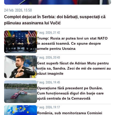
24 feb. 2026, 15:50
Complot dejucat în Serbia: doi bărbați, suspectați că
plănuiau asasinarea lui Vučić
7 aug. 2026, 21:42
Trump: Rusia ar putea lovi un stat NATO
în această toamnă. Ce spune despre
armele pentru Ucraina
7 aug. 2026, 20:43
Gest superb făcut de Adrian Mutu pentru
soția sa, Sandra. Zeci de mii de oameni au
văzut imaginile
7 aug. 2026, 19:45
Operațiune fără precedent pe Dunăre.
Cum funcționează digul din barje care
ajută centrala de la Cernavodă
7 aug. 2026, 19:17
România, sub monitorizarea Comisiei