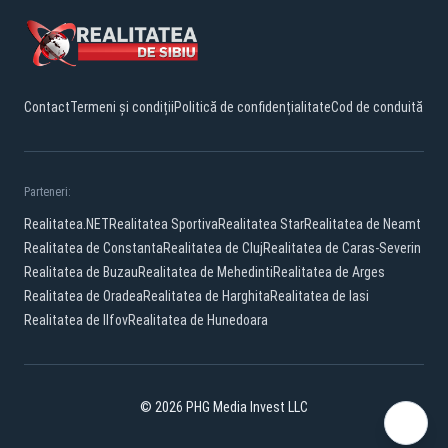
Contact
Termeni și condiții
Politică de confidențialitate
Cod de conduită
Parteneri:
Realitatea.NET
Realitatea Sportiva
Realitatea Star
Realitatea de Neamt
Realitatea de Constanta
Realitatea de Cluj
Realitatea de Caras-Severin
Realitatea de Buzau
Realitatea de Mehedinti
Realitatea de Arges
Realitatea de Oradea
Realitatea de Harghita
Realitatea de Iasi
Realitatea de Ilfov
Realitatea de Hunedoara
© 2026 PHG Media Invest LLC
Facebook
YouTube