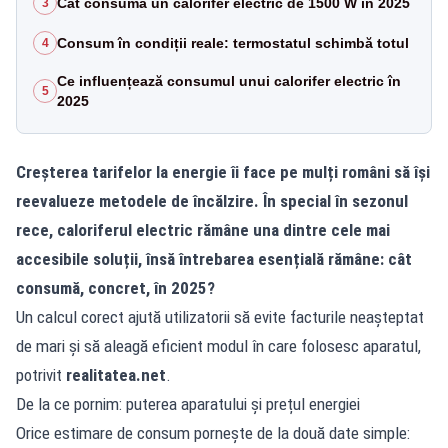
Cât consumă un calorifer electric de 1500 W în 2025
3
Consum în condiții reale: termostatul schimbă totul
4
Ce influențează consumul unui calorifer electric în
5
2025
Creșterea tarifelor la energie îi face pe mulți români să își
reevalueze metodele de încălzire. În special în sezonul
rece, caloriferul electric rămâne una dintre cele mai
accesibile soluții, însă întrebarea esențială rămâne: cât
consumă, concret, în 2025?
Un calcul corect ajută utilizatorii să evite facturile neașteptat
de mari și să aleagă eficient modul în care folosesc aparatul,
potrivit
realitatea.net
.
De la ce pornim: puterea aparatului și prețul energiei
Orice estimare de consum pornește de la două date simple: