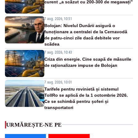
curent „a scăzut cu 200-300 de megawați”
7 aug. 2026, 10:51
Bolojan: Nivelul Dunării asigură o
funcționare a centralei de la Cernavodă
de patru-cinci zile dacă debitele vor
scădea
7 aug. 2026, 10:43
Criza din energie. Cine scapă de măsurile
de raționalizare impuse de Bolojan
7 aug. 2026, 10:01
Tarifele pentru rovinietă și sistemul
TollRo se aplică de la 1 octombrie 2026.
Ce se schimbă pentru șoferi și
transportatori
URMĂREȘTE-NE PE