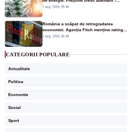
de energie. Prețurile cresc alarmant -
Analiză Realitatea Plus
1 aug. 2026, 09:46
România a scăpat de retrogradarea
economiei. Agenția Fitch menține ratingul
„BBB-” cu perspectivă negativă
1 aug. 2026, 06:48
CATEGORII POPULARE
Actualitate
Politica
Economie
Social
Sport