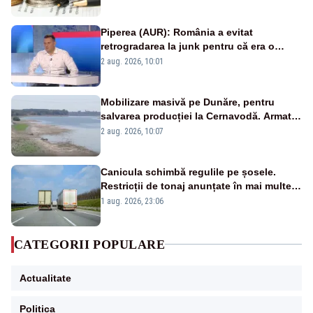
Piperea (AUR): România a evitat
retrogradarea la junk pentru că era o
catastrofă pentru bănci și fondurile de
2 aug. 2026, 10:01
pensii
Mobilizare masivă pe Dunăre, pentru
salvarea producției la Cernavodă. Armata
va detona o stâncă și va devia apa
2 aug. 2026, 10:07
fluviului - IMAGINI AERIENE
Canicula schimbă regulile pe șosele.
Restricții de tonaj anunțate în mai multe
județe
1 aug. 2026, 23:06
CATEGORII POPULARE
Actualitate
Politica