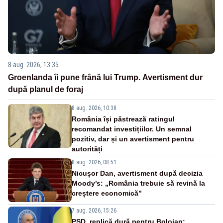
8 aug. 2026, 13:35
Groenlanda îi pune frână lui Trump. Avertisment dur
după planul de foraj
8 aug. 2026, 10:38
România își păstrează ratingul
recomandat investițiilor. Un semnal
pozitiv, dar și un avertisment pentru
autorități
8 aug. 2026, 08:51
Nicușor Dan, avertisment după decizia
Moody’s: „România trebuie să revină la
creștere economică”
7 aug. 2026, 15:26
PSD, replică dură pentru Bolojan: