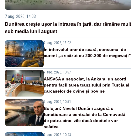
7 aug. 2026, 14:03
Dunărea crește ușor la intrarea în țară, dar rămâne mult
sub media lunii august
7 aug. 2026, 13:02
În intervalul orar de seară, consumul de
curent „a scăzut cu 200-300 de megawați”
7 aug. 2026, 10:57
ANSVSA a negociat, la Ankara, un acord
pentru facilitarea tranzitului prin Turcia al
carcaselor de ovine și bovine
7 aug. 2026, 10:51
Bolojan: Nivelul Dunării asigură o
funcționare a centralei de la Cernavodă
de patru-cinci zile dacă debitele vor
scădea
7 aug. 2026, 10:43