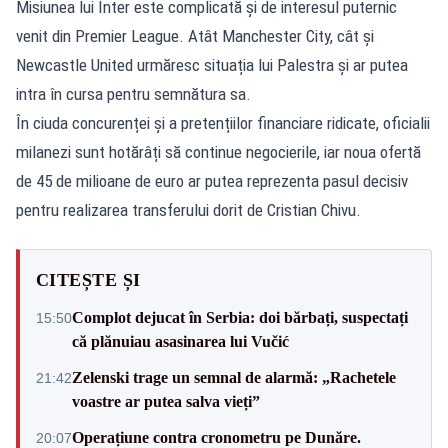
Misiunea lui Inter este complicată și de interesul puternic
venit din Premier League. Atât Manchester City, cât și
Newcastle United urmăresc situația lui Palestra și ar putea
intra în cursa pentru semnătura sa.
În ciuda concurenței și a pretențiilor financiare ridicate, oficialii
milanezi sunt hotărâți să continue negocierile, iar noua ofertă
de 45 de milioane de euro ar putea reprezenta pasul decisiv
pentru realizarea transferului dorit de Cristian Chivu.
CITEȘTE ȘI
Complot dejucat în Serbia: doi bărbați, suspectați
15:50
că plănuiau asasinarea lui Vučić
Zelenski trage un semnal de alarmă: „Rachetele
21:42
voastre ar putea salva vieți”
Operațiune contra cronometru pe Dunăre.
20:07