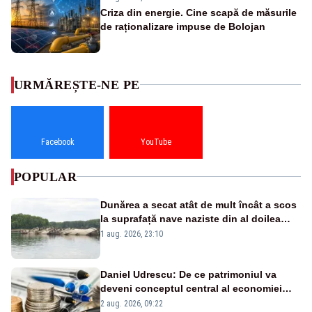
Criza din energie. Cine scapă de măsurile
de raționalizare impuse de Bolojan
URMĂREȘTE-NE PE
Facebook
YouTube
POPULAR
Dunărea a secat atât de mult încât a scos
la suprafață nave naziste din al doilea
război mondial
1 aug. 2026, 23:10
Daniel Udrescu: De ce patrimoniul va
deveni conceptul central al economiei
viitoare?
2 aug. 2026, 09:22