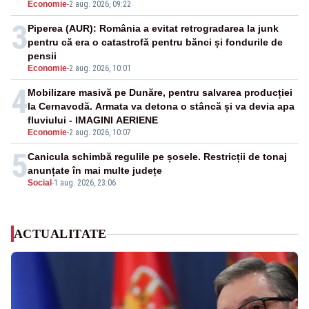
Economie
-
2 aug. 2026, 09:22
3
Piperea (AUR): România a evitat retrogradarea la junk
pentru că era o catastrofă pentru bănci și fondurile de
pensii
Economie
-
2 aug. 2026, 10:01
4
Mobilizare masivă pe Dunăre, pentru salvarea producției
la Cernavodă. Armata va detona o stâncă și va devia apa
fluviului - IMAGINI AERIENE
Economie
-
2 aug. 2026, 10:07
5
Canicula schimbă regulile pe șosele. Restricții de tonaj
anunțate în mai multe județe
Social
-
1 aug. 2026, 23:06
ACTUALITATE