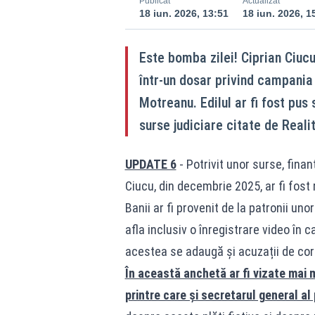
Publicat
Actualizat
18 iun. 2026, 13:51
18 iun. 2026, 1
Este bomba zilei! Ciprian Ciuc
într-un dosar privind campania 
Motreanu. Edilul ar fi fost pus
surse judiciare citate de Real
UPDATE 6
- Potrivit unor surse, fina
Ciucu, din decembrie 2025, ar fi fost r
Banii ar fi provenit de la patronii uno
afla inclusiv o înregistrare video în c
acestea se adaugă și acuzații de coru
În această anchetă ar fi vizate mai 
printre care și secretarul general a