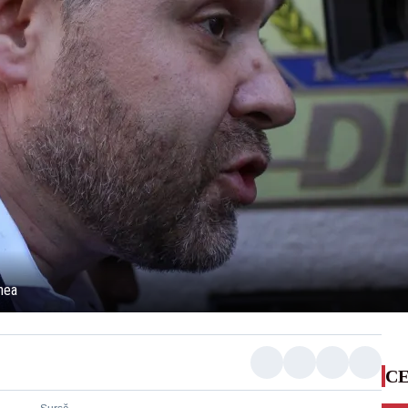
nea
CE