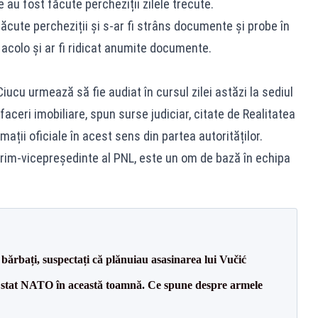
 au fost făcute percheziții zilele trecute.
 făcute percheziții și s-ar fi strâns documente și probe în
 acolo și ar fi ridicat anumite documente.
Ciucu urmează să fie audiat în cursul zilei astăzi la sediul
aceri imobiliare, spun surse judiciar, citate de Realitatea
ții oficiale în acest sens din partea autorităților.
 prim-vicepreședinte al PNL, este un om de bază în echipa
bărbați, suspectați că plănuiau asasinarea lui Vučić
 stat NATO în această toamnă. Ce spune despre armele