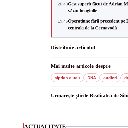
Gest superb făcut de Adrian Mu
20:43
văzut imaginile
Operațiune fără precedent pe 
19:45
centrala de la Cernavodă
Distribuie articolul
Mai multe articole despre
ciprian ciucu
DNA
audieri
d
Urmărește știrile Realitatea de Sib
ACTUALITATE