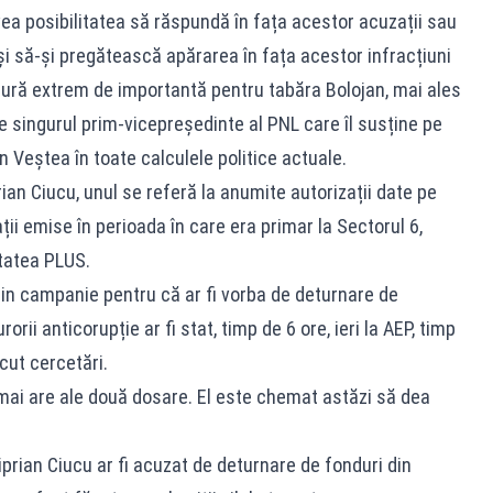
ea posibilitatea să răspundă în fața acestor acuzații sau
și să-și pregătească apărarea în fața acestor infracțiuni
itură extrem de importantă pentru tabăra Bolojan, mai ales
te singurul prim-vicepreședinte al PNL care îl susține pe
an Veștea în toate calculele politice actuale.
rian Ciucu, unul se referă la anumite autorizații date pe
ții emise în perioada în care era primar la Sectorul 6,
itatea PLUS.
din campanie pentru că ar fi vorba de deturnare de
rorii anticorupție ar fi stat, timp de 6 ore, ieri la AEP, timp
cut cercetări.
ai are ale două dosare. El este chemat astăzi să dea
iprian Ciucu ar fi acuzat de deturnare de fonduri din