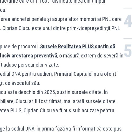
acturile care ar fi fost falsificate încă din timpul
ucu.
erea anchetei penale și asupra altor membri ai PNL care
i. Ciprian Ciucu este unul dintre prim-vicepreședinții PNL
spuse de procurori.
Sursele Realitatea PLUS susțin că
nclusiv arestarea preventivă
, o măsură extrem de severă în
nt aduse persoanelor vizate.
sediul DNA pentru audieri. Primarul Capitalei nu a oferit
țit de avocatul său.
ucu este deschis din 2025, susțin sursele citate. În
iliare, Ciucu ar fi fost filmat, mai arată sursele citate.
tatea PLUS, Ciprian Ciucu va fi pus sub acuzare pentru
e la sediul DNA; în prima fază va fi informat că este pus