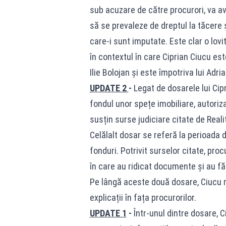
sub acuzare de către procurori, va av
să se prevaleze de dreptul la tăcere 
care-i sunt imputate. Este clar o lov
în contextul în care Ciprian Ciucu es
Ilie Bolojan și este împotriva lui Adri
UPDATE 2
-
Legat de dosarele lui Cip
fondul unor spețe imobiliare, autoriza
susțin surse judiciare citate de Real
Celălalt dosar se referă la perioada 
fonduri. Potrivit surselor citate, procu
în care au ridicat documente și au fă
Pe lângă aceste două dosare, Ciucu m
explicații în fața procurorilor.
UPDATE 1
-
Într-unul dintre dosare, C