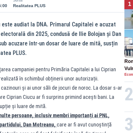
Sursă
1
5:00
Realitatea PLUS
u este audiat la DNA. Primarul Capitalei e acuzat
electorală din 2025, condusă de Ilie Bolojan și Dan
 sub acuzare într-un dosar de luare de mită, susțin
itatea PLUS.
Rom
Vul
nțarea campaniei pentru Primăria Capitalei a lui Ciprian
Econ
pun
ealizată în schimbul obținerii unor autorizații.
cun
r cazinouri și ai unor săli de jocuri de noroc. La dosar s-ar
are Ciprian Ciucu ar fi surprins primind acești bani. La
pție și luare de mită.
multe persoane, inclusiv membri importanți ai PNL,
l partidului, Dan Motreanu,
care ar fi avut cunoștință