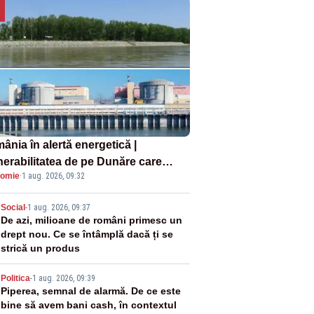
ânia în alertă energetică |
nerabilitatea de pe Dunăre care
omie
·
1 aug. 2026, 09:32
e în pericol Centrala Cernavodă era
oscută de pe vremea lui Ceaușescu
2
Social
-
1 aug. 2026, 09:37
De azi, milioane de români primesc un
drept nou. Ce se întâmplă dacă ți se
strică un produs
3
Politica
-
1 aug. 2026, 09:39
Piperea, semnal de alarmă. De ce este
bine să avem bani cash, în contextul