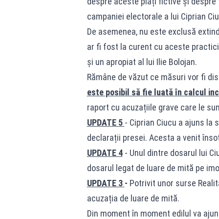
despre aceste plăți fictive și despre f
campaniei electorale a lui Ciprian Ci
De asemenea, nu este exclusă extind
ar fi fost la curent cu aceste practic
și un apropiat al lui Ilie Bolojan.
Rămâne de văzut ce măsuri vor fi di
este posibil să fie luată în calcul i
raport cu acuzațiile grave care le su
UPDATE 5
- Ciprian Ciucu a ajuns la 
declarații presei. Acesta a venit înso
UPDATE 4
- Unul dintre dosarul lui Ci
dosarul legat de luare de mită pe imob
UPDATE 3
-
Potrivit unor surse Reali
acuzația de luare de mită.
Din moment în moment edilul va ajung