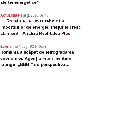
alertei energetice?
4
Actualitate
-
1 aug. 2026, 09:46
România, la limita tehnică a
importurilor de energie. Prețurile cresc
alarmant - Analiză Realitatea Plus
5
Economie
-
1 aug. 2026, 06:48
România a scăpat de retrogradarea
economiei. Agenția Fitch menține
ratingul „BBB-” cu perspectivă
negativă