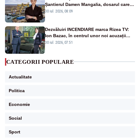
Șantierul Damen Mangalia, dosarul care
scufundă apărarea României
30 iul. 2026, 08:09
Dezvăluiri INCENDIARE marca Rizea TV:
Ion Bazac, în centrul unor noi acuzații
publice
30 iul. 2026, 07:51
CATEGORII POPULARE
Actualitate
Politica
Economie
Social
Sport