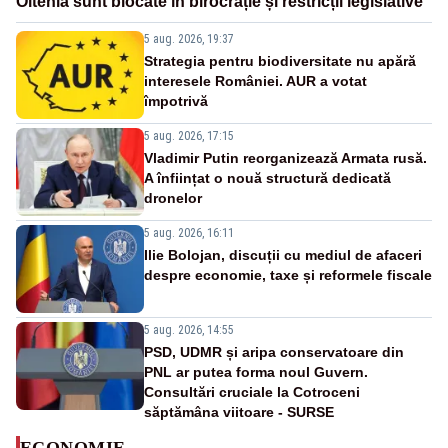
Oltenia sunt blocate în birocrație și restricții legislative
5 aug. 2026, 19:37
Strategia pentru biodiversitate nu apără
interesele României. AUR a votat
împotrivă
5 aug. 2026, 17:15
Vladimir Putin reorganizează Armata rusă.
A înființat o nouă structură dedicată
dronelor
5 aug. 2026, 16:11
Ilie Bolojan, discuții cu mediul de afaceri
despre economie, taxe și reformele fiscale
5 aug. 2026, 14:55
PSD, UDMR și aripa conservatoare din
PNL ar putea forma noul Guvern.
Consultări cruciale la Cotroceni
săptămâna viitoare - SURSE