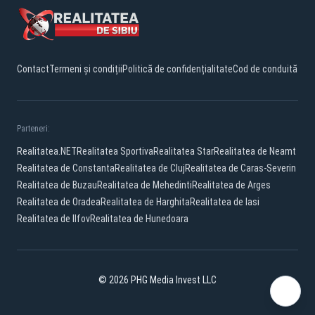
Contact
Termeni și condiții
Politică de confidențialitate
Cod de conduită
Parteneri:
Realitatea.NET
Realitatea Sportiva
Realitatea Star
Realitatea de Neamt
Realitatea de Constanta
Realitatea de Cluj
Realitatea de Caras-Severin
Realitatea de Buzau
Realitatea de Mehedinti
Realitatea de Arges
Realitatea de Oradea
Realitatea de Harghita
Realitatea de Iasi
Realitatea de Ilfov
Realitatea de Hunedoara
© 2026 PHG Media Invest LLC
Facebook
YouTube