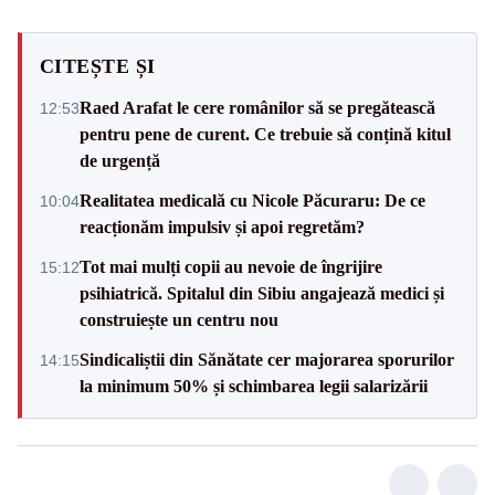
CITEȘTE ȘI
Raed Arafat le cere românilor să se pregătească
12:53
pentru pene de curent. Ce trebuie să conțină kitul
de urgență
Realitatea medicală cu Nicole Păcuraru: De ce
10:04
reacționăm impulsiv și apoi regretăm?
Tot mai mulți copii au nevoie de îngrijire
15:12
psihiatrică. Spitalul din Sibiu angajează medici și
construiește un centru nou
Sindicaliștii din Sănătate cer majorarea sporurilor
14:15
la minimum 50% și schimbarea legii salarizării