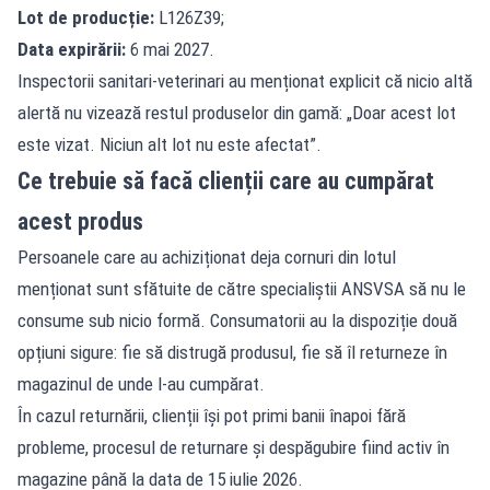
Lot de producție:
L126Z39;
Data expirării:
6 mai 2027.
Inspectorii sanitari-veterinari au menționat explicit că nicio altă
alertă nu vizează restul produselor din gamă: „Doar acest lot
este vizat. Niciun alt lot nu este afectat”.
Ce trebuie să facă clienții care au cumpărat
acest produs
Persoanele care au achiziționat deja cornuri din lotul
menționat sunt sfătuite de către specialiștii ANSVSA să nu le
consume sub nicio formă. Consumatorii au la dispoziție două
opțiuni sigure: fie să distrugă produsul, fie să îl returneze în
magazinul de unde l-au cumpărat.
În cazul returnării, clienții își pot primi banii înapoi fără
probleme, procesul de returnare și despăgubire fiind activ în
magazine până la data de 15 iulie 2026.