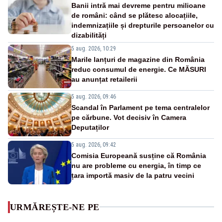
Banii intră mai devreme pentru milioane
de români: când se plătesc alocațiile,
indemnizațiile și drepturile persoanelor cu
dizabilități
5 aug. 2026, 10:29
Marile lanțuri de magazine din România
reduc consumul de energie. Ce MĂSURI
au anunțat retailerii
5 aug. 2026, 09:46
Scandal în Parlament pe tema centralelor
pe cărbune. Vot decisiv în Camera
Deputaților
5 aug. 2026, 09:42
Comisia Europeană susține că România
nu are probleme cu energia, în timp ce
țara importă masiv de la patru vecini
URMĂREȘTE-NE PE