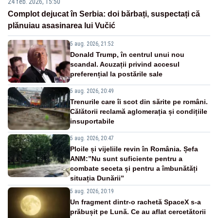
24 feb. 2026, 15:50
Complot dejucat în Serbia: doi bărbați, suspectați că
plănuiau asasinarea lui Vučić
5 aug. 2026, 21:52
Donald Trump, în centrul unui nou
scandal. Acuzații privind accesul
preferențial la postările sale
5 aug. 2026, 20:49
Trenurile care îi scot din sărite pe români.
Călătorii reclamă aglomerația și condițiile
insuportabile
5 aug. 2026, 20:47
Ploile și vijeliile revin în România. Șefa
ANM:”Nu sunt suficiente pentru a
combate seceta și pentru a îmbunătăți
situația Dunării”
5 aug. 2026, 20:19
Un fragment dintr-o rachetă SpaceX s-a
prăbușit pe Lună. Ce au aflat cercetătorii