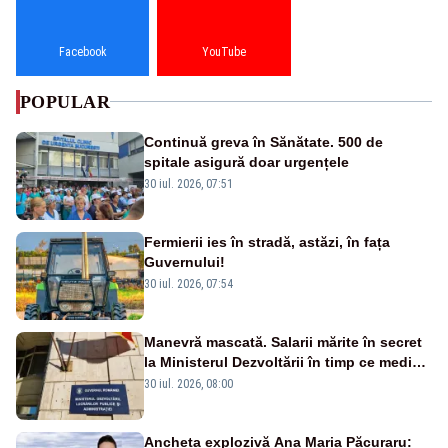
Facebook
YouTube
POPULAR
Continuă greva în Sănătate. 500 de
spitale asigură doar urgențele
30 iul. 2026, 07:51
Fermierii ies în stradă, astăzi, în fața
Guvernului!
30 iul. 2026, 07:54
Manevră mascată. Salarii mărite în secret
la Ministerul Dezvoltării în timp ce medicii
ies în stradă
30 iul. 2026, 08:00
Ancheta explozivă Ana Maria Păcuraru: