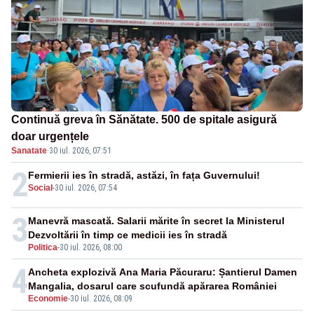
Continuă greva în Sănătate. 500 de spitale asigură
doar urgențele
Sanatate
·
30 iul. 2026, 07:51
2
Fermierii ies în stradă, astăzi, în fața Guvernului!
Social
-
30 iul. 2026, 07:54
3
Manevră mascată. Salarii mărite în secret la Ministerul
Dezvoltării în timp ce medicii ies în stradă
Politica
-
30 iul. 2026, 08:00
4
Ancheta explozivă Ana Maria Păcuraru: Șantierul Damen
Mangalia, dosarul care scufundă apărarea României
Economie
-
30 iul. 2026, 08:09