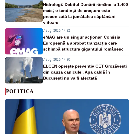
Hidrologi: Debitul Dunării rămâne la 1.400
mc/s; o tendință de creștere este
preconizată la jumătatea săptămânii
viitoare
7 aug. 2026, 14:32
eMAG are un singur acționar. Comisia
Europeană a aprobat tranzacția care
schimbă structura gigantului românesc
7 aug. 2026, 14:30
ELCEN oprește preventiv CET Grozăvești
din cauza caniculei. Apa caldă în
București nu va fi afectată
POLITICA