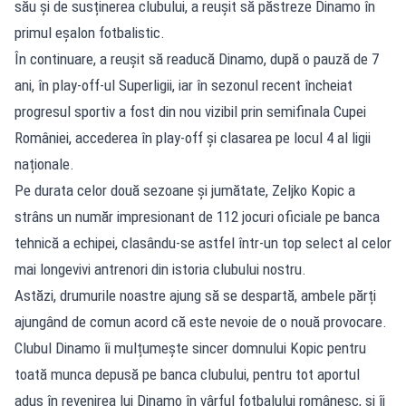
său și de susținerea clubului, a reușit să păstreze Dinamo în
primul eșalon fotbalistic.
În continuare, a reușit să readucă Dinamo, după o pauză de 7
ani, în play-off-ul Superligii, iar în sezonul recent încheiat
progresul sportiv a fost din nou vizibil prin semifinala Cupei
României, accederea în play-off și clasarea pe locul 4 al ligii
naționale.
Pe durata celor două sezoane și jumătate, Zeljko Kopic a
strâns un număr impresionant de 112 jocuri oficiale pe banca
tehnică a echipei, clasându-se astfel într-un top select al celor
mai longevivi antrenori din istoria clubului nostru.
Astăzi, drumurile noastre ajung să se despartă, ambele părți
ajungând de comun acord că este nevoie de o nouă provocare.
Clubul Dinamo îi mulțumește sincer domnului Kopic pentru
toată munca depusă pe banca clubului, pentru tot aportul
adus în revenirea lui Dinamo în vârful fotbalului românesc, și îi