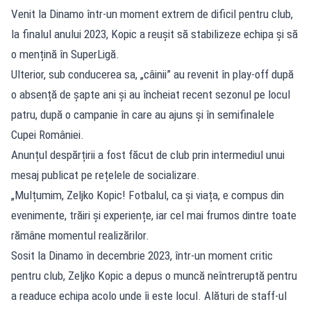
Venit la Dinamo într-un moment extrem de dificil pentru club,
la finalul anului 2023, Kopic a reușit să stabilizeze echipa și să
o mențină în SuperLigă.
Ulterior, sub conducerea sa, „câinii” au revenit în play-off după
o absență de șapte ani și au încheiat recent sezonul pe locul
patru, după o campanie în care au ajuns și în semifinalele
Cupei României.
Anunțul despărțirii a fost făcut de club prin intermediul unui
mesaj publicat pe rețelele de socializare.
„Mulțumim, Zeljko Kopic! Fotbalul, ca și viața, e compus din
evenimente, trăiri și experiențe, iar cel mai frumos dintre toate
rămâne momentul realizărilor.
Sosit la Dinamo în decembrie 2023, într-un moment critic
pentru club, Zeljko Kopic a depus o muncă neîntreruptă pentru
a readuce echipa acolo unde îi este locul. Alături de staff-ul