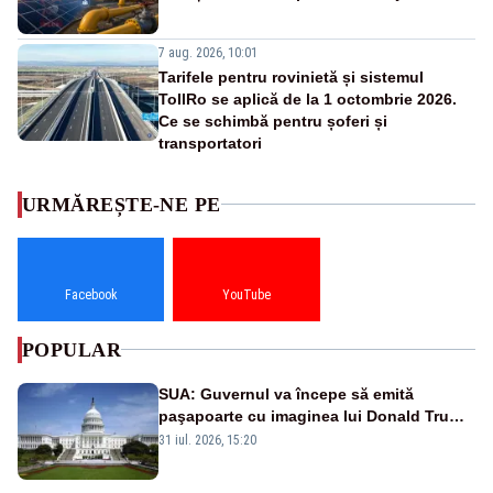
7 aug. 2026, 10:01
Tarifele pentru rovinietă și sistemul
TollRo se aplică de la 1 octombrie 2026.
Ce se schimbă pentru șoferi și
transportatori
URMĂREȘTE-NE PE
Facebook
YouTube
POPULAR
SUA: Guvernul va începe să emită
paşapoarte cu imaginea lui Donald Trump
începând cu 8 august
31 iul. 2026, 15:20