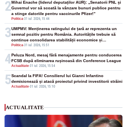
2
Mihai Enache (liderul deputaților AUR): „Senatorii PNL și
Guvernul vor să scoată la vânzare bunuri publice pentru
a stinge datoriile pentru vaccinurile Pfizer!”
Politica
-
31 iul. 2026, 15:44
3
UMPMV: Menținerea ratingului de țară ar reprezenta un
semnal pozitiv pentru România. Autoritățile trebuie să
continue consolidarea stabilității economice și
Politica
-
31 iul. 2026, 15:51
financiare
4
Peluza Nord, mesaj fără menajamente pentru conducerea
FCSB după eliminarea rușinoasă din Conference League
Actualitate
-
31 iul. 2026, 15:54
5
Scandal la FIFA! Consilierul lui Gianni Infantino
demisionează și atacă proiectul privind investitorii străini
Actualitate
-
31 iul. 2026, 15:10
ACTUALITATE