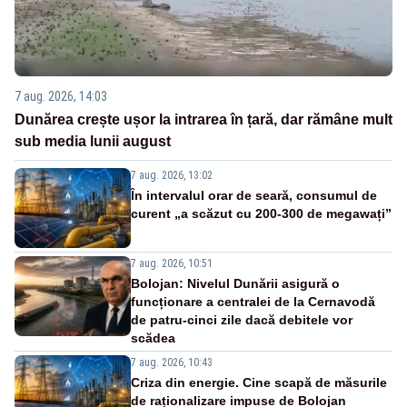
7 aug. 2026, 14:03
Dunărea crește ușor la intrarea în țară, dar rămâne mult
sub media lunii august
7 aug. 2026, 13:02
În intervalul orar de seară, consumul de
curent „a scăzut cu 200-300 de megawați”
7 aug. 2026, 10:51
Bolojan: Nivelul Dunării asigură o
funcționare a centralei de la Cernavodă
de patru-cinci zile dacă debitele vor
scădea
7 aug. 2026, 10:43
Criza din energie. Cine scapă de măsurile
de raționalizare impuse de Bolojan