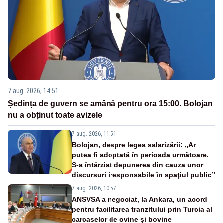
7 aug. 2026, 14:51
Ședința de guvern se amână pentru ora 15:00. Bolojan
nu a obținut toate avizele
7 aug. 2026, 11:51
Bolojan, despre legea salarizării: „Ar
putea fi adoptată în perioada următoare.
S-a întârziat depunerea din cauza unor
discursuri iresponsabile în spaţiul public”
7 aug. 2026, 10:57
ANSVSA a negociat, la Ankara, un acord
pentru facilitarea tranzitului prin Turcia al
carcaselor de ovine și bovine