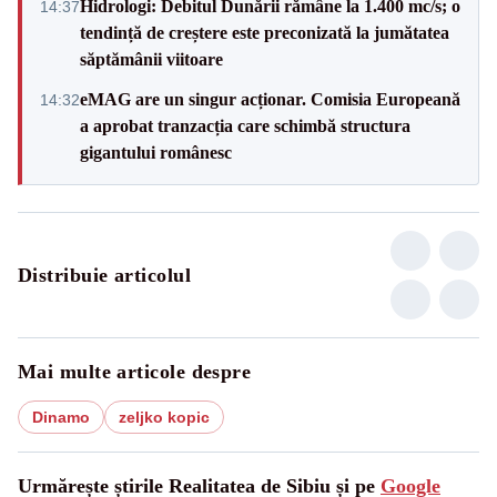
Hidrologi: Debitul Dunării rămâne la 1.400 mc/s; o
14:37
tendință de creștere este preconizată la jumătatea
săptămânii viitoare
eMAG are un singur acționar. Comisia Europeană
14:32
a aprobat tranzacția care schimbă structura
gigantului românesc
Distribuie articolul
Mai multe articole despre
Dinamo
zeljko kopic
Urmărește știrile Realitatea de Sibiu și pe
Google