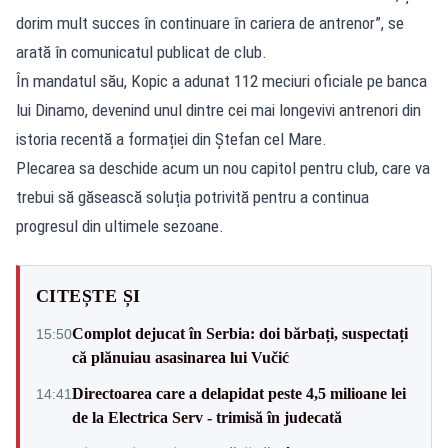
dorim mult succes în continuare în cariera de antrenor”, se
arată în comunicatul publicat de club.
În mandatul său, Kopic a adunat 112 meciuri oficiale pe banca
lui Dinamo, devenind unul dintre cei mai longevivi antrenori din
istoria recentă a formației din Ștefan cel Mare.
Plecarea sa deschide acum un nou capitol pentru club, care va
trebui să găsească soluția potrivită pentru a continua
progresul din ultimele sezoane.
CITEȘTE ȘI
Complot dejucat în Serbia: doi bărbați, suspectați
15:50
că plănuiau asasinarea lui Vučić
Directoarea care a delapidat peste 4,5 milioane lei
14:41
de la Electrica Serv - trimisă în judecată