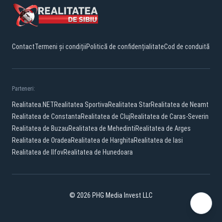
Contact
Termeni și condiții
Politică de confidențialitate
Cod de conduită
Parteneri:
Realitatea.NET
Realitatea Sportiva
Realitatea Star
Realitatea de Neamt
Realitatea de Constanta
Realitatea de Cluj
Realitatea de Caras-Severin
Realitatea de Buzau
Realitatea de Mehedinti
Realitatea de Arges
Realitatea de Oradea
Realitatea de Harghita
Realitatea de Iasi
Realitatea de Ilfov
Realitatea de Hunedoara
© 2026 PHG Media Invest LLC
Facebook
YouTube