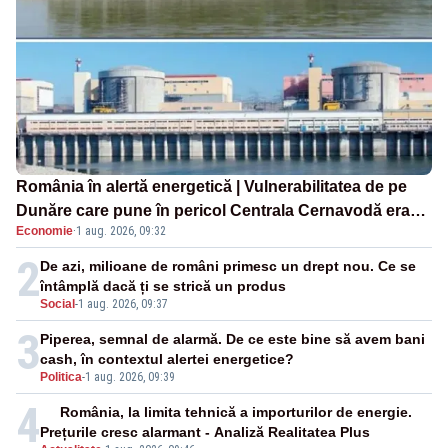
România în alertă energetică | Vulnerabilitatea de pe
Dunăre care pune în pericol Centrala Cernavodă era
Economie
·
1 aug. 2026, 09:32
cunoscută de pe vremea lui Ceaușescu
2
De azi, milioane de români primesc un drept nou. Ce se
întâmplă dacă ți se strică un produs
Social
-
1 aug. 2026, 09:37
3
Piperea, semnal de alarmă. De ce este bine să avem bani
cash, în contextul alertei energetice?
Politica
-
1 aug. 2026, 09:39
4
România, la limita tehnică a importurilor de energie.
Prețurile cresc alarmant - Analiză Realitatea Plus