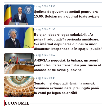
7 aug. 2026, 14:51
Ședința de guvern se amână pentru ora
15:00. Bolojan nu a obținut toate avizele
7 aug. 2026, 11:51
Bolojan, despre legea salarizării: „Ar
putea fi adoptată în perioada următoare.
S-a întârziat depunerea din cauza unor
discursuri iresponsabile în spaţiul public”
7 aug. 2026, 10:57
ANSVSA a negociat, la Ankara, un acord
pentru facilitarea tranzitului prin Turcia al
carcaselor de ovine și bovine
7 aug. 2026, 09:49
Senatorii și deputații rămân la muncă.
Sesiunea extraordinară, prelungită până
la votul pe legea salarizării
ECONOMIE