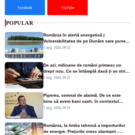
Facebook
YouTube
POPULAR
România în alertă energetică |
Vulnerabilitatea de pe Dunăre care pune
în pericol Centrala Cernavodă era
1 aug. 2026, 09:32
cunoscută de pe vremea lui Ceaușescu
De azi, milioane de români primesc un
drept nou. Ce se întâmplă dacă ți se strică
un produs
1 aug. 2026, 09:37
Piperea, semnal de alarmă. De ce este
bine să avem bani cash, în contextul
alertei energetice?
1 aug. 2026, 09:39
România, la limita tehnică a importurilor
de energie. Prețurile cresc alarmant -