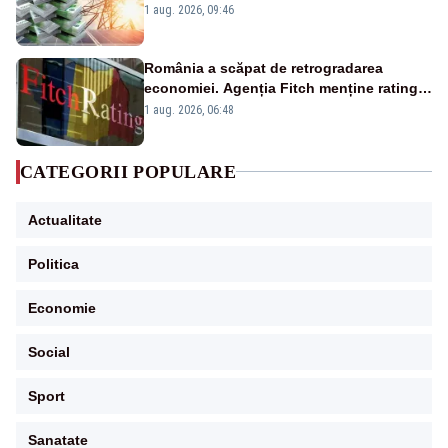
Analiză Realitatea Plus
1 aug. 2026, 09:46
România a scăpat de retrogradarea
economiei. Agenția Fitch menține ratingul
„BBB-” cu perspectivă negativă
1 aug. 2026, 06:48
CATEGORII POPULARE
Actualitate
Politica
Economie
Social
Sport
Sanatate