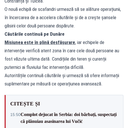
Constanța și Tulcea.
O nouă echipă de scafandri urmează să se alăture operațiunii,
în încercarea de a accelera căutările și de a crește șansele
găsirii celor două persoane dispărute.
Căutările continuă pe Dunăre
Misiunea este în plină desfășurare
, iar echipele de
intervenție verifică atent zona în care cele două persoane au
fost văzute ultima dată. Condițiile din teren și curenții
puternici ai fluviului fac intervenția dificilă.
Autoritățile continuă căutările și urmează să ofere informații
suplimentare pe măsură ce operațiunea avansează.
CITEȘTE ȘI
Complot dejucat în Serbia: doi bărbați, suspectați
15:50
că plănuiau asasinarea lui Vučić