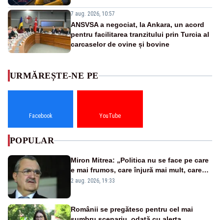
7 aug. 2026, 10:57
ANSVSA a negociat, la Ankara, un acord
pentru facilitarea tranzitului prin Turcia al
carcaselor de ovine și bovine
URMĂREȘTE-NE PE
Facebook
YouTube
POPULAR
Miron Mitrea: „Politica nu se face pe care
e mai frumos, care înjură mai mult, care
țipă mai tare, ci pe proiecte”
2 aug. 2026, 19:33
Românii se pregătesc pentru cel mai
sumbru scenariu, odată cu alerta