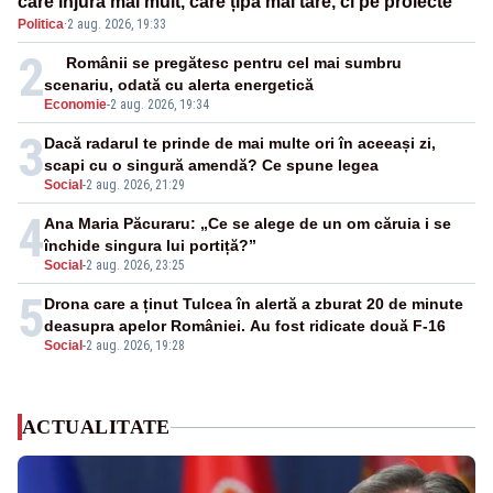
care înjură mai mult, care țipă mai tare, ci pe proiecte”
Politica
·
2 aug. 2026, 19:33
2
Românii se pregătesc pentru cel mai sumbru
scenariu, odată cu alerta energetică
Economie
-
2 aug. 2026, 19:34
3
Dacă radarul te prinde de mai multe ori în aceeași zi,
scapi cu o singură amendă? Ce spune legea
Social
-
2 aug. 2026, 21:29
4
Ana Maria Păcuraru: „Ce se alege de un om căruia i se
închide singura lui portiță?”
Social
-
2 aug. 2026, 23:25
5
Drona care a ținut Tulcea în alertă a zburat 20 de minute
deasupra apelor României. Au fost ridicate două F-16
Social
-
2 aug. 2026, 19:28
ACTUALITATE