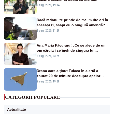
energetică
2 aug. 2026, 19:34
Dacă radarul te prinde de mai multe ori în
aceeași zi, scapi cu o singură amendă?
Ce spune legea
2 aug. 2026, 21:29
Ana Maria Păcuraru: „Ce se alege de un
om căruia i se închide singura lui
portiță?”
2 aug. 2026, 23:25
Drona care a ținut Tulcea în alertă a
zburat 20 de minute deasupra apelor
României. Au fost ridicate două F-16
2 aug. 2026, 19:28
CATEGORII POPULARE
Actualitate