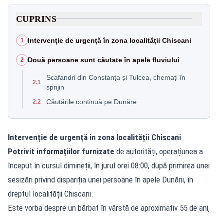
CUPRINS
Intervenție de urgență în zona localității Chiscani
1
Două persoane sunt căutate în apele fluviului
2
Scafandri din Constanța și Tulcea, chemați în
2.1
sprijin
Căutările continuă pe Dunăre
2.2
Intervenție de urgență în zona localității Chiscani
Potrivit informațiilor furnizate
de autorități, operațiunea a
început în cursul dimineții, în jurul orei 08:00, după primirea unei
sesizări privind dispariția unei persoane în apele Dunării, în
dreptul localității Chiscani.
Este vorba despre un bărbat în vârstă de aproximativ 55 de ani,