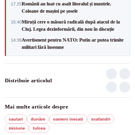
Românii au luat cu asalt litoralul și muntele.
17:25
Coloane de mașini pe șosele
Miruță cere o măsură radicală după atacul de la
15:40
Cluj. Legea dezinformării, din nou în discuție
Avertisment pentru NATO: Putin ar putea trimite
14:38
militari fără însemne
Distribuie articolul
Mai multe articole despre
cautari
dunăre
oameni inecati
scafandri
misiune
tulcea