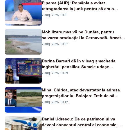
Piperea (AUR): România a evitat
retrogradarea la junk pentru că era o
catastrofă pentru bănci și fondurile de
2 aug. 2026, 10:01
pensii
Mobilizare masivă pe Dunăre, pentru
salvarea producției la Cernavodă. Armata
va detona o stâncă și va devia apa
2 aug. 2026, 10:07
fluviului - IMAGINI AERIENE
Dorina Barcari dă în vileag șmecheria
înghețării pensiilor. Sumele uriașe
pierdute de fiecare român
2 aug. 2026, 10:09
Mihai Chirica, atac devastator la adresa
progresiștilor lui Bolojan: Trebuie să
protejăm și natura, dar nu șținem omaneii
2 aug. 2026, 10:12
în stare permanentă de alertă
Daniel Udrescu: De ce patrimoniul va
deveni conceptul central al economiei