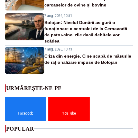
carcaselor de ovine și bovine
7 aug. 2026, 10:51
Bolojan: Nivelul Dunării asigură o
funcționare a centralei de la Cernavodă
de patru-cinci zile dacă debitele vor
scădea
7 aug. 2026, 10:43
Criza din energie. Cine scapă de măsurile
de raționalizare impuse de Bolojan
URMĂREȘTE-NE PE
Facebook
YouTube
POPULAR