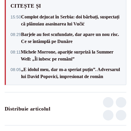
CITEȘTE ȘI
Complot dejucat în Serbia: doi bărbați, suspectați
15:50
că plănuiau asasinarea lui Vučić
Barjele au fost scufundate, dar apare un nou risc.
08:29
Ce se întâmplă pe Dunăre
Michele Morrone, apariție surpriză la Summer
08:11
Well: „Îi iubesc pe români”
„E idolul meu, dar m-a speriat puțin”. Adversarul
08:05
lui David Popovici, impresionat de român
Distribuie articolul