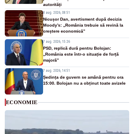
autorități
8 aug. 2026, 08:51
Nicușor Dan, avertisment după decizia
Moody’s: „România trebuie să revină la
creștere economică”
7 aug. 2026, 15:26
PSD, replică dură pentru Bolojan:
„România este într-o situație de forță
majoră”
7 aug. 2026, 14:51
Ședința de guvern se amână pentru ora
15:00. Bolojan nu a obținut toate avizele
ECONOMIE