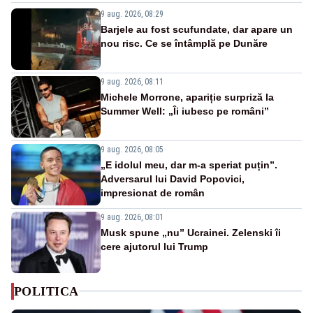
9 aug. 2026, 08:29
Barjele au fost scufundate, dar apare un
nou risc. Ce se întâmplă pe Dunăre
9 aug. 2026, 08:11
Michele Morrone, apariție surpriză la
Summer Well: „Îi iubesc pe români”
9 aug. 2026, 08:05
„E idolul meu, dar m-a speriat puțin”.
Adversarul lui David Popovici,
impresionat de român
9 aug. 2026, 08:01
Musk spune „nu” Ucrainei. Zelenski îi
cere ajutorul lui Trump
POLITICA