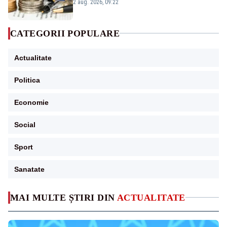
viitoare?
2 aug. 2026, 09:22
CATEGORII POPULARE
Actualitate
Politica
Economie
Social
Sport
Sanatate
MAI MULTE ȘTIRI DIN
ACTUALITATE