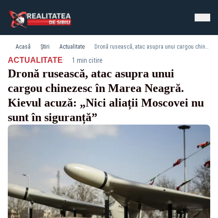
Acasă
Știri
Actualitate
Dronă rusească, atac asupra unui cargou chinezesc în Marea Neagră. Kievul acuză: „Nici aliații Moscovei nu sunt în siguranță”
·
ACTUALITATE
1 min citire
Dronă rusească, atac asupra unui
cargou chinezesc în Marea Neagră.
Kievul acuză: „Nici aliații Moscovei nu
sunt în siguranță”