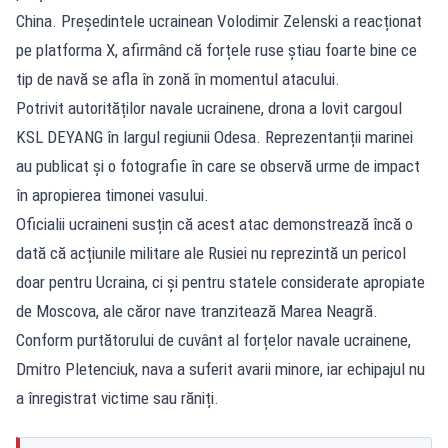
China. Președintele ucrainean Volodimir Zelenski a reacționat
pe platforma X, afirmând că forțele ruse știau foarte bine ce
tip de navă se afla în zonă în momentul atacului.
Potrivit autorităților navale ucrainene, drona a lovit cargoul
KSL DEYANG în largul regiunii Odesa. Reprezentanții marinei
au publicat și o fotografie în care se observă urme de impact
în apropierea timonei vasului.
Oficialii ucraineni susțin că acest atac demonstrează încă o
dată că acțiunile militare ale Rusiei nu reprezintă un pericol
doar pentru Ucraina, ci și pentru statele considerate apropiate
de Moscova, ale căror nave tranzitează Marea Neagră.
Conform purtătorului de cuvânt al forțelor navale ucrainene,
Dmitro Pletenciuk, nava a suferit avarii minore, iar echipajul nu
a înregistrat victime sau răniți.