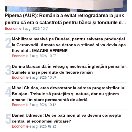
Piperea (AUR): România a evitat retrogradarea la junk
pentru că era o catastrofă pentru bănci și fondurile de
Economie
·
2 aug. 2026, 10:01
pensii
2
Mobilizare masivă pe Dunăre, pentru salvarea producției
la Cernavodă. Armata va detona o stâncă și va devia apa
fluviului - IMAGINI AERIENE
Economie
-
2 aug. 2026, 10:07
3
Dorina Barcari dă în vileag șmecheria înghețării pensiilor.
Sumele uriașe pierdute de fiecare român
Economie
-
2 aug. 2026, 10:09
4
Mihai Chirica, atac devastator la adresa progresiștilor lui
Bolojan: Trebuie să protejăm și natura, dar nu șținem
omaneii în stare permanentă de alertă
Economie
-
2 aug. 2026, 10:12
5
Daniel Udrescu: De ce patrimoniul va deveni conceptul
central al economiei viitoare?
Economie
-
2 aug. 2026, 09:22