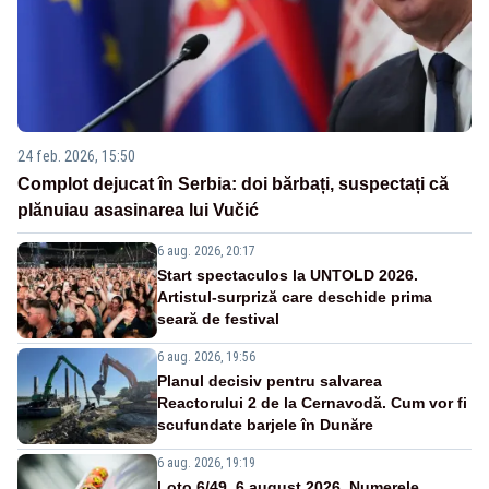
24 feb. 2026, 15:50
Complot dejucat în Serbia: doi bărbați, suspectați că
plănuiau asasinarea lui Vučić
6 aug. 2026, 20:17
Start spectaculos la UNTOLD 2026.
Artistul-surpriză care deschide prima
seară de festival
6 aug. 2026, 19:56
Planul decisiv pentru salvarea
Reactorului 2 de la Cernavodă. Cum vor fi
scufundate barjele în Dunăre
6 aug. 2026, 19:19
Loto 6/49, 6 august 2026. Numerele