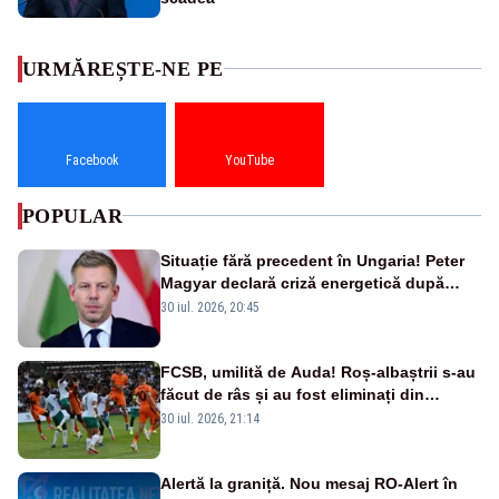
URMĂREȘTE-NE PE
Facebook
YouTube
POPULAR
Situație fără precedent în Ungaria! Peter
Magyar declară criză energetică după
oprirea centralei de la Paks
30 iul. 2026, 20:45
FCSB, umilită de Auda! Roș-albaștrii s-au
făcut de râs și au fost eliminați din
Conference League
30 iul. 2026, 21:14
Alertă la graniță. Nou mesaj RO-Alert în