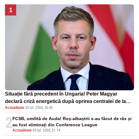
1
Situație fără precedent în Ungaria! Peter Magyar
declară criză energetică după oprirea centralei de la
Actualitate
·
30 iul. 2026, 20:45
Paks
2
FCSB, umilită de Auda! Roș-albaștrii s-au făcut de râs și
au fost eliminați din Conference League
Actualitate
-
30 iul. 2026, 21:14