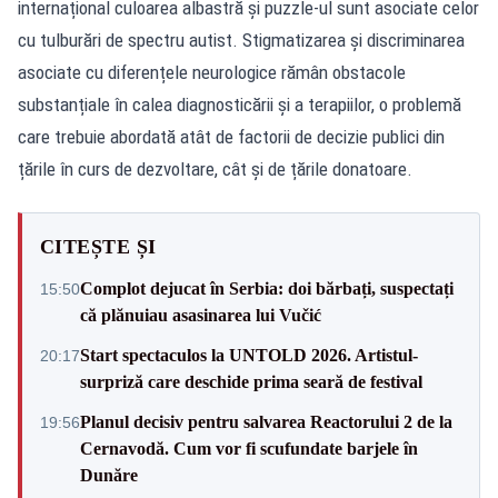
internațional culoarea albastră și puzzle-ul sunt asociate celor
cu tulburări de spectru autist. Stigmatizarea și discriminarea
asociate cu diferențele neurologice rămân obstacole
substanțiale în calea diagnosticării și a terapiilor, o problemă
care trebuie abordată atât de factorii de decizie publici din
țările în curs de dezvoltare, cât și de țările donatoare.
CITEȘTE ȘI
Complot dejucat în Serbia: doi bărbați, suspectați
15:50
că plănuiau asasinarea lui Vučić
Start spectaculos la UNTOLD 2026. Artistul-
20:17
surpriză care deschide prima seară de festival
Planul decisiv pentru salvarea Reactorului 2 de la
19:56
Cernavodă. Cum vor fi scufundate barjele în
Dunăre