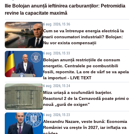
Ilie Bolojan anunță ieftinirea carburanților: Petromidia
revine la capacitate maximă
6 aug. 2026, 15:36
Cum se va întrerupe energia electrică la
marii consumatori industriali? Bolojan:
Nu vor exista compensații
6 aug. 2026, 15:33
Bolojan anunță restricțiile de consum
energetic. Centralele pe combustibili
fosili, repornite. La ore de vârf se va apela
la importuri - LIVE TEXT
6 aug. 2026, 15:24
Miza uriașă a scufundării barjelor.
Reactorul 2 de la Cernavodă poate primi o
nouă „gură de oxigen”
6 aug. 2026, 15:23
Alexandru Nazare, veste bună: Economia
României va crește în 2027, iar inflația va
scădea