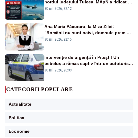
nordul județului Tulcea. MApN a ridicat de
la sol două avioane F-16
30 iul. 2026, 22:12
Ana Maria Păcuraru, la Miza Zilei:
”Românii nu sunt naivi, domnule premier
Bolojan”
30 iul. 2026, 22:15
Intervenție de urgență în Pitești! Un
bebeluș a rămas captiv într-un autoturism
din cauza unei defecțiuni
30 iul. 2026, 20:33
CATEGORII POPULARE
Actualitate
Politica
Economie