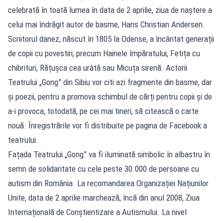
celebrată în toată lumea în data de 2 aprilie, ziua de naștere a
celui mai îndrăgit autor de basme, Hans Christian Andersen.
Scriitorul danez, născut în 1805 la Odense, a încântat generații
de copii cu povestiri, precum Hainele împăratului, Fetița cu
chibrituri, Rățușca cea urâtă sau Micuța sirenă. Actorii
Teatrului „Gong” din Sibiu vor citi azi fragmente din basme, dar
și poezii, pentru a promova schimbul de cărți pentru copii și de
a-i provoca, totodată, pe cei mai tineri, să citească o carte
nouă. Înregistrările vor fi distribuite pe pagina de Facebook a
teatrului.
Fațada Teatrului „Gong” va fi iluminată simbolic în albastru în
semn de solidaritate cu cele peste 30.000 de persoane cu
autism din România. La recomandarea Organizației Națiunilor
Unite, data de 2 aprilie marchează, încă din anul 2008, Ziua
Internațională de Conștientizare a Autismului. La nivel