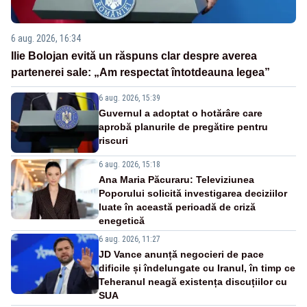
6 aug. 2026, 16:34
Ilie Bolojan evită un răspuns clar despre averea
partenerei sale: „Am respectat întotdeauna legea”
6 aug. 2026, 15:39
Guvernul a adoptat o hotărâre care
aprobă planurile de pregătire pentru
riscuri
6 aug. 2026, 15:18
Ana Maria Păcuraru: Televiziunea
Poporului solicită investigarea deciziilor
luate în această perioadă de criză
enegetică
6 aug. 2026, 11:27
JD Vance anunță negocieri de pace
dificile și îndelungate cu Iranul, în timp ce
Teheranul neagă existența discuțiilor cu
SUA