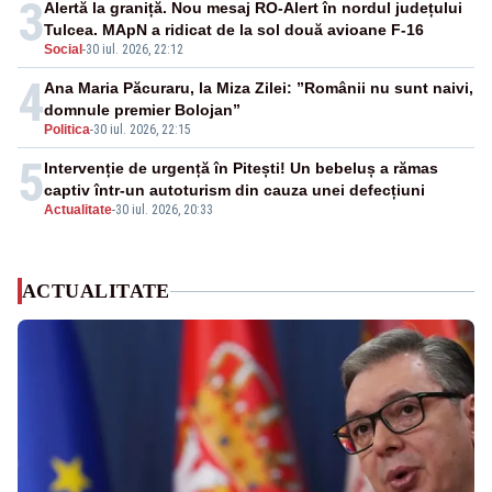
3
Alertă la graniță. Nou mesaj RO-Alert în nordul județului
Tulcea. MApN a ridicat de la sol două avioane F-16
Social
-
30 iul. 2026, 22:12
4
Ana Maria Păcuraru, la Miza Zilei: ”Românii nu sunt naivi,
domnule premier Bolojan”
Politica
-
30 iul. 2026, 22:15
5
Intervenție de urgență în Pitești! Un bebeluș a rămas
captiv într-un autoturism din cauza unei defecțiuni
Actualitate
-
30 iul. 2026, 20:33
ACTUALITATE