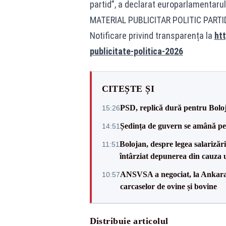
partid”, a declarat europarlamentaru
MATERIAL PUBLICITAR POLITIC PART
Notificare privind transparența la
htt
publicitate-politica-2026
CITEȘTE ȘI
PSD, replică dură pentru Boloj
15:26
Ședința de guvern se amână pen
14:51
Bolojan, despre legea salarizăr
11:51
întârziat depunerea din cauza u
ANSVSA a negociat, la Ankara, 
10:57
carcaselor de ovine și bovine
Distribuie articolul