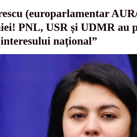
rescu (europarlamentar AUR
ei! PNL, USR și UDMR au pre
 interesului național”