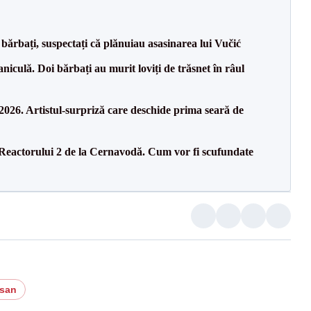
bărbați, suspectați că plănuiau asasinarea lui Vučić
culă. Doi bărbați au murit loviți de trăsnet în râul
26. Artistul-surpriză care deschide prima seară de
 Reactorului 2 de la Cernavodă. Cum vor fi scufundate
asan