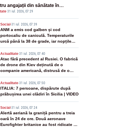
ru angajații din sănătate în
tate
·
31 iul. 2026, 07:29
ectul Legii salarizării
2
Social
-
31 iul. 2026, 07:39
ANM a emis cod galben și cod
portocaliu de caniculă. Temperaturile
urcă până la 38 de grade, iar nopțile
devin tropicale
3
Actualitate
-
31 iul. 2026, 07:40
Atac fără precedent al Rusiei. O fabrică
de drone din Kiev deținută de o
companie americană, distrusă de o
rachetă rusească
4
Actualitate
-
31 iul. 2026, 07:50
ITALIA: 7 persoane, dispărute după
prăbușirea unei clădiri în Sicilia | VIDEO
5
Social
-
31 iul. 2026, 07:24
Alertă aeriană la graniță pentru a treia
oară în 24 de ore. Două aeronave
Eurofighter britanice au fost ridicate de