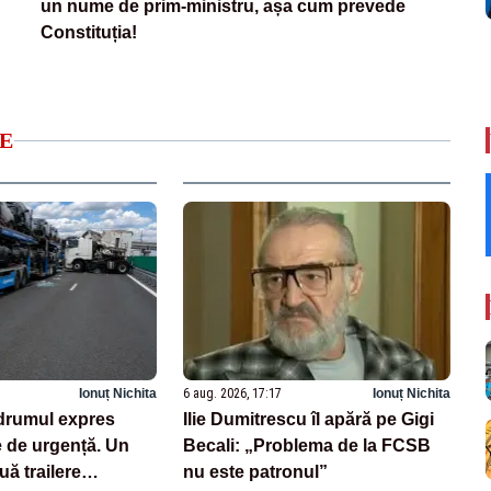
un nume de prim-ministru, așa cum prevede
Constituția!
E
Ionuț Nichita
6 aug. 2026, 17:17
Ionuț Nichita
drumul expres
Ilie Dumitrescu îl apără pe Gigi
e de urgență. Un
Becali: „Problema de la FCSB
uă trailere
nu este patronul”