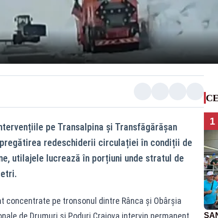
CE
1
ntervențiile pe Transalpina și Transfăgărășan
pregătirea redeschiderii circulației în condiții de
e, utilajele lucrează în porțiuni unde stratul de
etri.
nt concentrate pe tronsonul dintre Rânca și Obârșia
gionale de Drumuri și Poduri Craiova intervin permanent
SAN