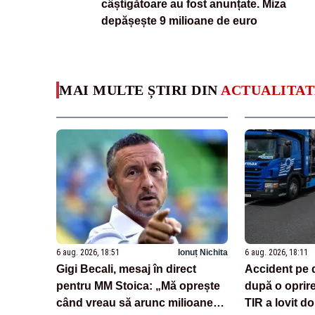
câștigătoare au fost anunțate. Miza
depășește 9 milioane de euro
MAI MULTE ȘTIRI DIN
ACTUALITAT
6 aug. 2026, 18:51
Ionuț Nichita
6 aug. 2026, 18:11
Gigi Becali, mesaj în direct
Accident pe 
pentru MM Stoica: „Mă oprește
după o oprir
când vreau să arunc milioane
TIR a lovit do