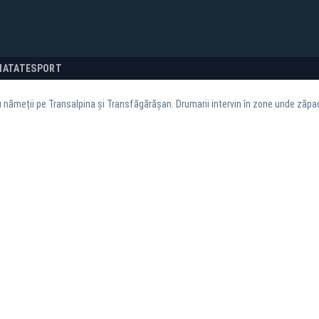
NATATE
SPORT
 nămeții pe Transalpina și Transfăgărășan. Drumarii intervin în zone unde zăpa