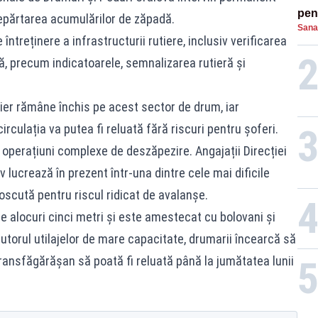
pent
depărtarea acumulărilor de zăpadă.
Sana
proi
 întreținere a infrastructurii rutiere, inclusiv verificarea
ă, precum indicatoarele, semnalizarea rutieră și
utier rămâne închis pe acest sector de drum, iar
irculația va putea fi reluată fără riscuri pentru șoferi.
perațiuni complexe de deszăpezire. Angajații Direcției
 lucrează în prezent într-una dintre cele mai dificile
noscută pentru riscul ridicat de avalanșe.
e alocuri cinci metri și este amestecat cu bolovani și
utorul utilajelor de mare capacitate, drumarii încearcă să
ransfăgărășan să poată fi reluată până la jumătatea lunii