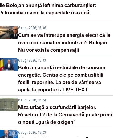
Ilie Bolojan anunță ieftinirea carburanților:
Petromidia revine la capacitate maximă
6 aug. 2026, 15:36
Cum se va întrerupe energia electrică la
marii consumatori industriali? Bolojan:
Nu vor exista compensații
6 aug. 2026, 15:33
Bolojan anunță restricțiile de consum
energetic. Centralele pe combustibili
fosili, repornite. La ore de vârf se va
apela la importuri - LIVE TEXT
6 aug. 2026, 15:24
Miza uriașă a scufundării barjelor.
Reactorul 2 de la Cernavodă poate primi
o nouă „gură de oxigen”
6 aug. 2026, 15:23