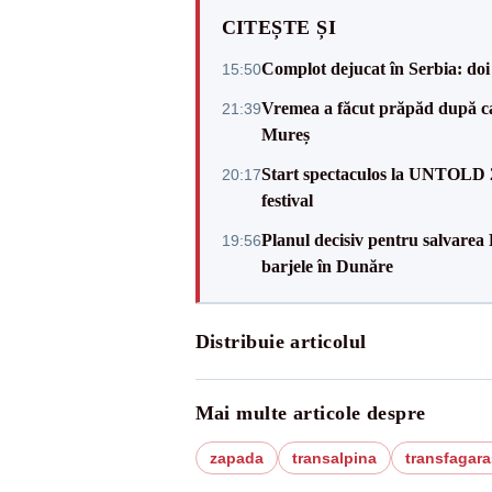
CITEȘTE ȘI
Complot dejucat în Serbia: doi 
15:50
Vremea a făcut prăpăd după cani
21:39
Mureș
Start spectaculos la UNTOLD 20
20:17
festival
Planul decisiv pentru salvarea
19:56
barjele în Dunăre
Distribuie articolul
Mai multe articole despre
zapada
transalpina
transfagar