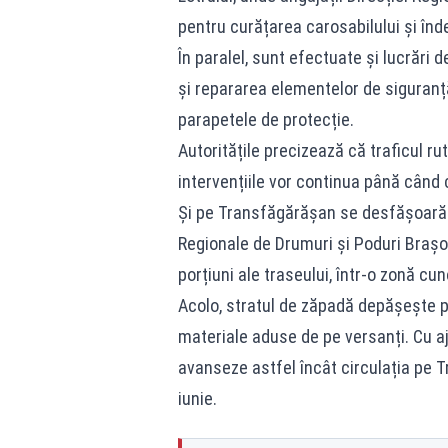
pentru curățarea carosabilului și în
În paralel, sunt efectuate și lucrări de
și repararea elementelor de siguranț
parapetele de protecție.
Autoritățile precizează că traficul r
intervențiile vor continua până când c
Și pe Transfăgărășan se desfășoară o
Regionale de Drumuri și Poduri Brașov
porțiuni ale traseului, într-o zonă cu
Acolo, stratul de zăpadă depășește p
materiale aduse de pe versanți. Cu aj
avanseze astfel încât circulația pe T
iunie.