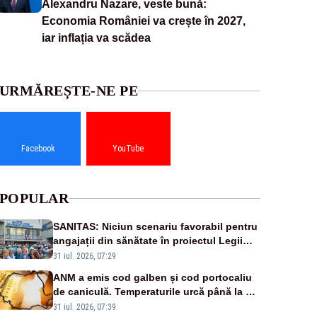
Alexandru Nazare, veste bună:
Economia României va crește în 2027,
iar inflația va scădea
URMĂREȘTE-NE PE
Facebook
YouTube
POPULAR
SANITAS: Niciun scenariu favorabil pentru
angajații din sănătate în proiectul Legii
salarizării
31 iul. 2026, 07:29
ANM a emis cod galben și cod portocaliu
de caniculă. Temperaturile urcă până la 38
de grade, iar nopțile devin tropicale
31 iul. 2026, 07:39