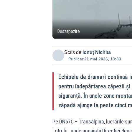
Deszapezire
Scris de
Ionuț Nichita
Publicat:
21 mai 2026, 13:33
Echipele de drumari continuă i
pentru îndepărtarea zăpezii și 
siguranță. În unele zone montan
zăpadă ajunge la peste cinci m
Pe DN67C – Transalpina, lucrările su
Lotrului, unde angajații Direcției Re