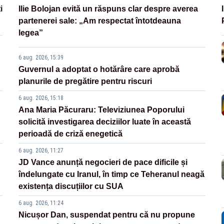
i
Ilie Bolojan evită un răspuns clar despre averea
partenerei sale: „Am respectat întotdeauna
legea”
6 aug. 2026, 15:39
Guvernul a adoptat o hotărâre care aprobă
planurile de pregătire pentru riscuri
6 aug. 2026, 15:18
Ana Maria Păcuraru: Televiziunea Poporului
solicită investigarea deciziilor luate în această
perioadă de criză enegetică
6 aug. 2026, 11:27
JD Vance anunță negocieri de pace dificile și
îndelungate cu Iranul, în timp ce Teheranul neagă
existența discuțiilor cu SUA
6 aug. 2026, 11:24
Nicușor Dan, suspendat pentru că nu propune