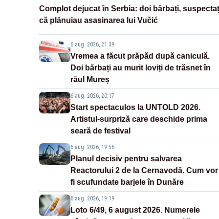
Complot dejucat în Serbia: doi bărbați, suspectaț
că plănuiau asasinarea lui Vučić
6 aug. 2026, 21:39
Vremea a făcut prăpăd după caniculă.
Doi bărbați au murit loviți de trăsnet în
râul Mureș
6 aug. 2026, 20:17
Start spectaculos la UNTOLD 2026.
Artistul-surpriză care deschide prima
seară de festival
6 aug. 2026, 19:56
Planul decisiv pentru salvarea
Reactorului 2 de la Cernavodă. Cum vor
fi scufundate barjele în Dunăre
6 aug. 2026, 19:19
Loto 6/49, 6 august 2026. Numerele