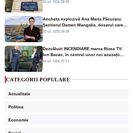
ies în stradă
30 iul. 2026, 08:00
Ancheta explozivă Ana Maria Păcuraru:
Șantierul Damen Mangalia, dosarul care
scufundă apărarea României
30 iul. 2026, 08:09
Dezvăluiri INCENDIARE marca Rizea TV:
Ion Bazac, în centrul unor noi acuzații
publice
30 iul. 2026, 07:51
CATEGORII POPULARE
Actualitate
Politica
Economie
Social