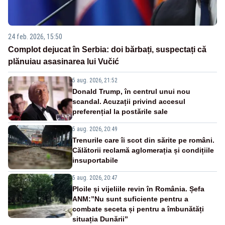
24 feb. 2026, 15:50
Complot dejucat în Serbia: doi bărbați, suspectați că
plănuiau asasinarea lui Vučić
5 aug. 2026, 21:52
Donald Trump, în centrul unui nou
scandal. Acuzații privind accesul
preferențial la postările sale
5 aug. 2026, 20:49
Trenurile care îi scot din sărite pe români.
Călătorii reclamă aglomerația și condițiile
insuportabile
5 aug. 2026, 20:47
Ploile și vijeliile revin în România. Șefa
ANM:”Nu sunt suficiente pentru a
combate seceta și pentru a îmbunătăți
situația Dunării”