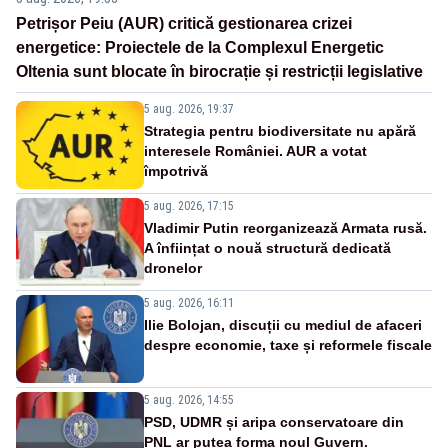
Petrișor Peiu (AUR) critică gestionarea crizei
energetice: Proiectele de la Complexul Energetic
Oltenia sunt blocate în birocrație și restricții legislative
5 aug. 2026, 19:37
Strategia pentru biodiversitate nu apără
interesele României. AUR a votat
împotrivă
5 aug. 2026, 17:15
Vladimir Putin reorganizează Armata rusă.
A înființat o nouă structură dedicată
dronelor
5 aug. 2026, 16:11
Ilie Bolojan, discuții cu mediul de afaceri
despre economie, taxe și reformele fiscale
5 aug. 2026, 14:55
PSD, UDMR și aripa conservatoare din
PNL ar putea forma noul Guvern.