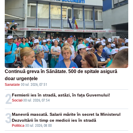
Continuă greva în Sănătate. 500 de spitale asigură
doar urgențele
Sanatate
·
30 iul. 2026, 07:51
2
Fermierii ies în stradă, astăzi, în fața Guvernului!
Social
-
30 iul. 2026, 07:54
3
Manevră mascată. Salarii mărite în secret la Ministerul
Dezvoltării în timp ce medicii ies în stradă
Politica
-
30 iul. 2026, 08:00