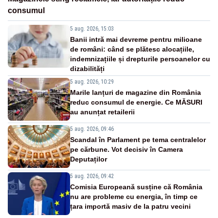
consumul
5 aug. 2026, 15:03
Banii intră mai devreme pentru milioane
de români: când se plătesc alocațiile,
indemnizațiile și drepturile persoanelor cu
dizabilități
5 aug. 2026, 10:29
Marile lanțuri de magazine din România
reduc consumul de energie. Ce MĂSURI
au anunțat retailerii
5 aug. 2026, 09:46
Scandal în Parlament pe tema centralelor
pe cărbune. Vot decisiv în Camera
Deputaților
5 aug. 2026, 09:42
Comisia Europeană susține că România
nu are probleme cu energia, în timp ce
țara importă masiv de la patru vecini