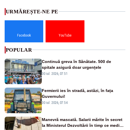
URMĂREȘTE-NE PE
Facebook
YouTube
POPULAR
Continuă greva în Sănătate. 500 de
spitale asigură doar urgențele
30 iul. 2026, 07:51
Fermierii ies în stradă, astăzi, în fața
Guvernului!
30 iul. 2026, 07:54
Manevră mascată. Salarii mărite în secret
la Ministerul Dezvoltării în timp ce medicii