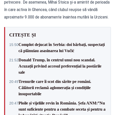
petrecere. De asemenea, Mihai Stoica și-a amintit de perioada
în care activa în Ghencea, când clubul reușise să vândă
aproximativ 9.000 de abonamente înaintea mutării la Urziceni.
CITEȘTE ȘI
Complot dejucat în Serbia: doi bărbați, suspectați
15:50
că plănuiau asasinarea lui Vučić
Donald Trump, în centrul unui nou scandal.
21:52
Acuzații privind accesul preferențial la postările
sale
Trenurile care îi scot din sărite pe români.
20:49
Călătorii reclamă aglomerația și condițiile
insuportabile
Ploile și vijeliile revin în România. Șefa ANM:”Nu
20:47
sunt suficiente pentru a combate seceta și pentru a