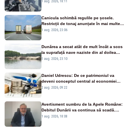
pasează vina în plină criză energetică
1 aug. 2026, 18:11
Canicula schimbă regulile pe șosele.
Restricții de tonaj anunțate în mai multe
județe
1 aug. 2026, 23:06
Dunărea a secat atât de mult încât a scos
la suprafață nave naziste din al doilea
război mondial
1 aug. 2026, 23:10
Daniel Udrescu: De ce patrimoniul va
deveni conceptul central al economiei
viitoare?
2 aug. 2026, 09:22
Avertisment sumbru de la Apele Române:
Debitul Dunării va continua să scadă.
Cernavodă s-ar putea închide în 4 zile
1 aug. 2026, 18:08