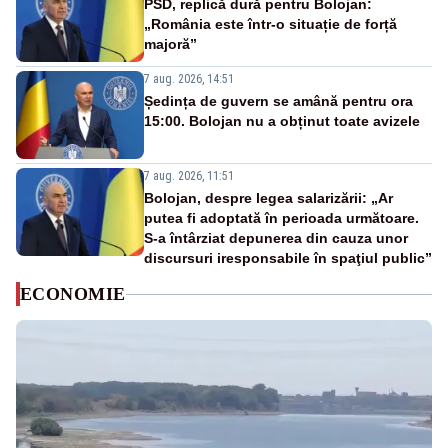
PSD, replică dură pentru Bolojan:
„România este într-o situație de forță
majoră”
7 aug. 2026, 14:51
Ședința de guvern se amână pentru ora
15:00. Bolojan nu a obținut toate avizele
7 aug. 2026, 11:51
Bolojan, despre legea salarizării: „Ar
putea fi adoptată în perioada următoare.
S-a întârziat depunerea din cauza unor
discursuri iresponsabile în spaţiul public”
ECONOMIE