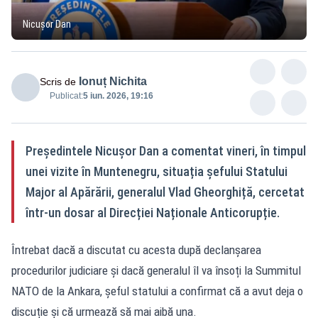
Nicușor Dan
Ionuț Nichita
Scris de
Publicat:
5 iun. 2026, 19:16
Președintele Nicușor Dan a comentat vineri, în timpul
unei vizite în Muntenegru, situația șefului Statului
Major al Apărării, generalul Vlad Gheorghiță, cercetat
într-un dosar al Direcției Naționale Anticorupție.
Întrebat dacă a discutat cu acesta după declanșarea
procedurilor judiciare și dacă generalul îl va însoți la Summitul
NATO de la Ankara, șeful statului a confirmat că a avut deja o
discuție și că urmează să mai aibă una.