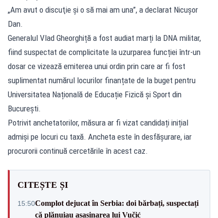
„Am avut o discuţie şi o să mai am una”, a declarat Nicușor
Dan.
Generalul Vlad Gheorghiță a fost audiat marți la DNA militar,
fiind suspectat de complicitate la uzurparea funcției într-un
dosar ce vizează emiterea unui ordin prin care ar fi fost
suplimentat numărul locurilor finanțate de la buget pentru
Universitatea Națională de Educație Fizică și Sport din
București.
Potrivit anchetatorilor, măsura ar fi vizat candidați inițial
admiși pe locuri cu taxă. Ancheta este în desfășurare, iar
procurorii continuă cercetările în acest caz.
CITEȘTE ȘI
Complot dejucat în Serbia: doi bărbați, suspectați
15:50
că plănuiau asasinarea lui Vučić