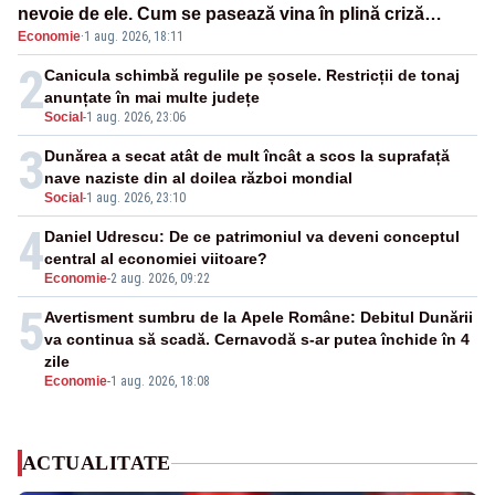
nevoie de ele. Cum se pasează vina în plină criză
Economie
·
1 aug. 2026, 18:11
energetică
2
Canicula schimbă regulile pe șosele. Restricții de tonaj
anunțate în mai multe județe
Social
-
1 aug. 2026, 23:06
3
Dunărea a secat atât de mult încât a scos la suprafață
nave naziste din al doilea război mondial
Social
-
1 aug. 2026, 23:10
4
Daniel Udrescu: De ce patrimoniul va deveni conceptul
central al economiei viitoare?
Economie
-
2 aug. 2026, 09:22
5
Avertisment sumbru de la Apele Române: Debitul Dunării
va continua să scadă. Cernavodă s-ar putea închide în 4
zile
Economie
-
1 aug. 2026, 18:08
ACTUALITATE