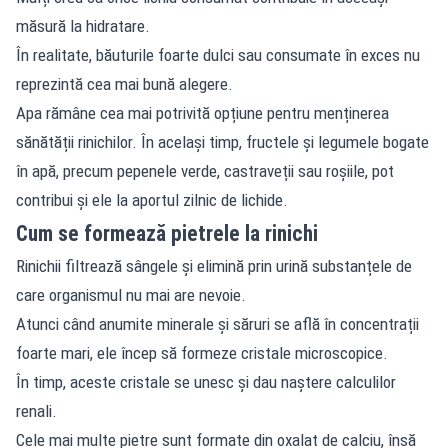
măsură la hidratare.
În realitate, băuturile foarte dulci sau consumate în exces nu
reprezintă cea mai bună alegere.
Apa rămâne cea mai potrivită opțiune pentru menținerea
sănătății rinichilor. În același timp, fructele și legumele bogate
în apă, precum pepenele verde, castraveții sau roșiile, pot
contribui și ele la aportul zilnic de lichide.
Cum se formează pietrele la rinichi
Rinichii filtrează sângele și elimină prin urină substanțele de
care organismul nu mai are nevoie.
Atunci când anumite minerale și săruri se află în concentrații
foarte mari, ele încep să formeze cristale microscopice.
În timp, aceste cristale se unesc și dau naștere calculilor
renali.
Cele mai multe pietre sunt formate din oxalat de calciu, însă