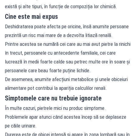
există și alte tipuri, în funcție de compoziția lor chimică.
Cine este mai expus
Deshidratarea poate afecta pe oricine, însă anumite persoane
prezintă un risc mai mare de a dezvolta litiază renală.
Printre acestea se numără cei care au mai avut pietre la rinichi
în trecut, persoanele cu antecedente familiale, cei care
lucrează în medii foarte calde sau petrec multe ore în soare și
persoanele care beau foarte puține lichide.
De asemenea, anumite afecțiuni metabolice și unele obiceiuri
alimentare pot contribui la apariția calculilor renali.
Simptomele care nu trebuie ignorate
În multe cazuri, pietrele mici nu produc simptome.
Problemele apar atunci când acestea încep să se deplaseze
pe căile urinare.
Durerea este de obicei intensă și apare în zona lombară sau în