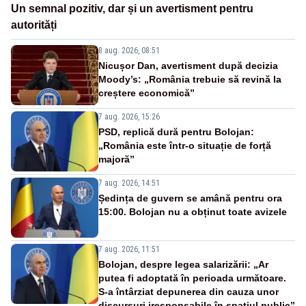
Un semnal pozitiv, dar și un avertisment pentru
autorități
8 aug. 2026, 08:51
Nicușor Dan, avertisment după decizia
Moody’s: „România trebuie să revină la
creștere economică”
7 aug. 2026, 15:26
PSD, replică dură pentru Bolojan:
„România este într-o situație de forță
majoră”
7 aug. 2026, 14:51
Ședința de guvern se amână pentru ora
15:00. Bolojan nu a obținut toate avizele
7 aug. 2026, 11:51
Bolojan, despre legea salarizării: „Ar
putea fi adoptată în perioada următoare.
S-a întârziat depunerea din cauza unor
discursuri iresponsabile în spaţiul public”