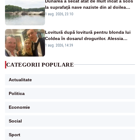
Dunărea a secat atât de mult încât a scos
la suprafață nave naziste din al doilea
război mondial
1 aug. 2026, 23:10
Lovitură după lovitură pentru blonda lui
Coldea în dosarul drogurilor. Alessia
Păcuraru explică decizia magistraților
1 aug. 2026, 14:39
CATEGORII POPULARE
Actualitate
Politica
Economie
Social
Sport