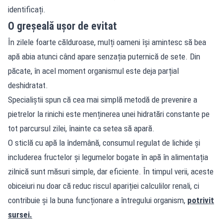
identificați.
O greșeală ușor de evitat
În zilele foarte călduroase, mulți oameni își amintesc să bea
apă abia atunci când apare senzația puternică de sete. Din
păcate, în acel moment organismul este deja parțial
deshidratat.
Specialiștii spun că cea mai simplă metodă de prevenire a
pietrelor la rinichi este menținerea unei hidratări constante pe
tot parcursul zilei, înainte ca setea să apară.
O sticlă cu apă la îndemână, consumul regulat de lichide și
includerea fructelor și legumelor bogate în apă în alimentația
zilnică sunt măsuri simple, dar eficiente. În timpul verii, aceste
obiceiuri nu doar că reduc riscul apariției calculilor renali, ci
contribuie și la buna funcționare a întregului organism,
potrivit
sursei.