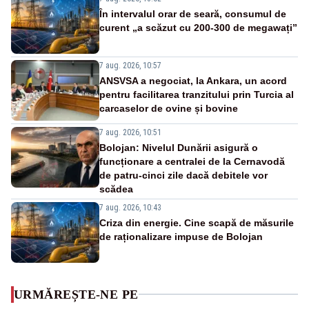
În intervalul orar de seară, consumul de
curent „a scăzut cu 200-300 de megawați”
7 aug. 2026, 10:57
ANSVSA a negociat, la Ankara, un acord
pentru facilitarea tranzitului prin Turcia al
carcaselor de ovine și bovine
7 aug. 2026, 10:51
Bolojan: Nivelul Dunării asigură o
funcționare a centralei de la Cernavodă
de patru-cinci zile dacă debitele vor
scădea
7 aug. 2026, 10:43
Criza din energie. Cine scapă de măsurile
de raționalizare impuse de Bolojan
URMĂREȘTE-NE PE