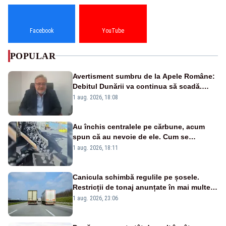
Facebook
YouTube
POPULAR
Avertisment sumbru de la Apele Române:
Debitul Dunării va continua să scadă.
Cernavodă s-ar putea închide în 4 zile
1 aug. 2026, 18:08
Au închis centralele pe cărbune, acum
spun că au nevoie de ele. Cum se
pasează vina în plină criză energetică
1 aug. 2026, 18:11
Canicula schimbă regulile pe șosele.
Restricții de tonaj anunțate în mai multe
județe
1 aug. 2026, 23:06