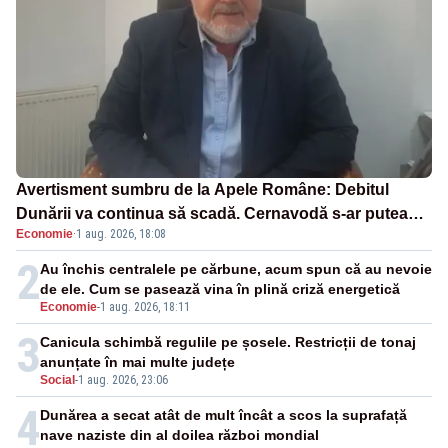
Avertisment sumbru de la Apele Române: Debitul
Dunării va continua să scadă. Cernavodă s-ar putea
Economie
·
1 aug. 2026, 18:08
închide în 4 zile
2
Au închis centralele pe cărbune, acum spun că au nevoie
de ele. Cum se pasează vina în plină criză energetică
Economie
-
1 aug. 2026, 18:11
3
Canicula schimbă regulile pe șosele. Restricții de tonaj
anunțate în mai multe județe
Social
-
1 aug. 2026, 23:06
4
Dunărea a secat atât de mult încât a scos la suprafață
nave naziste din al doilea război mondial