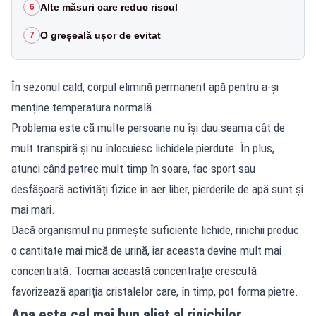
Alte măsuri care reduc riscul
6
O greșeală ușor de evitat
7
În sezonul cald, corpul elimină permanent apă pentru a-și
menține temperatura normală.
Problema este că multe persoane nu își dau seama cât de
mult transpiră și nu înlocuiesc lichidele pierdute. În plus,
atunci când petrec mult timp în soare, fac sport sau
desfășoară activități fizice în aer liber, pierderile de apă sunt și
mai mari.
Dacă organismul nu primește suficiente lichide, rinichii produc
o cantitate mai mică de urină, iar aceasta devine mult mai
concentrată. Tocmai această concentrație crescută
favorizează apariția cristalelor care, în timp, pot forma pietre.
Apa este cel mai bun aliat al rinichilor