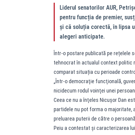
Liderul senatorilor AUR, Petri
pentru funcția de premier, sus
și că soluția corectă, în lipsa
alegeri anticipate.
Într-o postare publicată pe rețelele
tehnocrat în actualul context politic
comparat situația cu perioade controv
„Într-o democraţie funcţională, guver
nicidecum rodul voinţei unei persoane,
Ceea ce nu a înţeles Nicuşor Dan est
partidele nu pot forma o majoritate, 
preluarea puterii de către o persoană”
Peiu a contestat și caracterizarea 