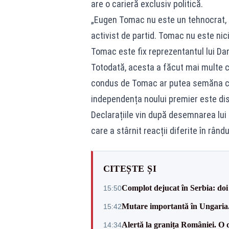
are o carieră exclusiv politică.
„Eugen Tomac nu este un tehnocrat, c
activist de partid. Tomac nu este nic
Tomac este fix reprezentantul lui Dan,
Totodată, acesta a făcut mai multe c
condus de Tomac ar putea semăna cu 
independența noului premier este dis
Declarațiile vin după desemnarea lui
care a stârnit reacții diferite în rând
CITEȘTE ȘI
Complot dejucat în Serbia: doi 
15:50
Mutare importantă în Ungaria. 
15:42
Alertă la granița României. O 
14:34