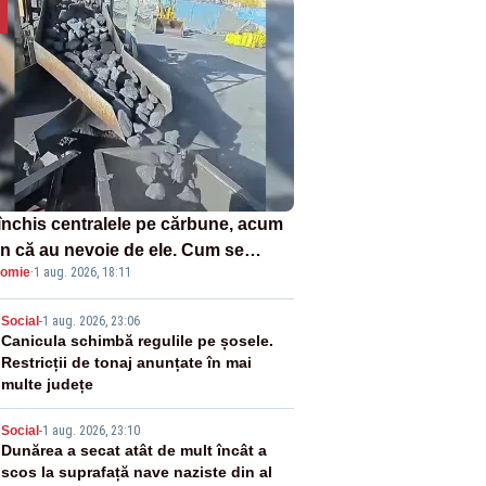
închis centralele pe cărbune, acum
n că au nevoie de ele. Cum se
omie
·
1 aug. 2026, 18:11
ează vina în plină criză energetică
2
Social
-
1 aug. 2026, 23:06
Canicula schimbă regulile pe șosele.
Restricții de tonaj anunțate în mai
multe județe
3
Social
-
1 aug. 2026, 23:10
Dunărea a secat atât de mult încât a
scos la suprafață nave naziste din al