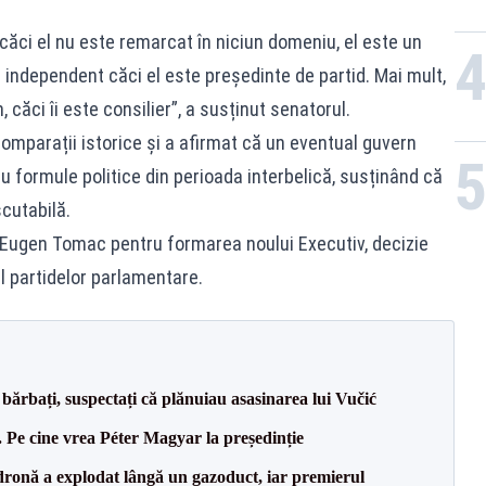
ăci el nu este remarcat în niciun domeniu, el este un
i independent căci el este preşedinte de partid. Mai mult,
 căci îi este consilier”, a susținut senatorul.
omparații istorice și a afirmat că un eventual guvern
formule politice din perioada interbelică, susținând că
cutabilă.
 Eugen Tomac pentru formarea noului Executiv, decizie
ul partidelor parlamentare.
bărbați, suspectați că plănuiau asasinarea lui Vučić
Pe cine vrea Péter Magyar la președinție
dronă a explodat lângă un gazoduct, iar premierul