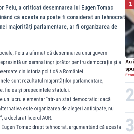
1
șor Peiu, a criticat desemnarea lui Eugen Tomac
ținând că acesta nu poate fi considerat un tehnocrat
 unei majorități parlamentare, ar fi organizarea de
 sociale, Peiu a afirmat că desemnarea unui guvern
 reprezintă un semnal îngrijorător pentru democrație și a
Au 
spu
ersate din istoria politică a României.
Econ
pas
nele sunt rezultatul majorităţilor parlamentare,
 fie ea şi preşedintele statului.
e un lucru elementar într-un stat democratic: dacă
alternativa este organizarea de alegeri anticipate, nu
, a declarat liderul AUR.
lui Eugen Tomac drept tehnocrat, argumentând că acesta