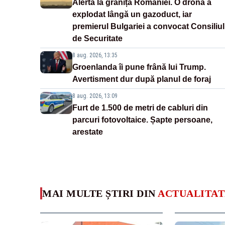
Alertă la granița României. O dronă a
explodat lângă un gazoduct, iar
premierul Bulgariei a convocat Consiliul
de Securitate
8 aug. 2026, 13:35
Groenlanda îi pune frână lui Trump.
Avertisment dur după planul de foraj
8 aug. 2026, 13:09
Furt de 1.500 de metri de cabluri din
parcuri fotovoltaice. Șapte persoane,
arestate
MAI MULTE ȘTIRI DIN
ACTUALITAT