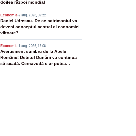
doilea război mondial
4
Economie
-
2 aug. 2026, 09:22
Daniel Udrescu: De ce patrimoniul va
deveni conceptul central al economiei
viitoare?
5
Economie
-
1 aug. 2026, 18:08
Avertisment sumbru de la Apele
Române: Debitul Dunării va continua
să scadă. Cernavodă s-ar putea
închide în 4 zile