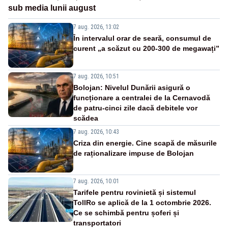
sub media lunii august
7 aug. 2026, 13:02
În intervalul orar de seară, consumul de
curent „a scăzut cu 200-300 de megawați”
7 aug. 2026, 10:51
Bolojan: Nivelul Dunării asigură o
funcționare a centralei de la Cernavodă
de patru-cinci zile dacă debitele vor
scădea
7 aug. 2026, 10:43
Criza din energie. Cine scapă de măsurile
de raționalizare impuse de Bolojan
7 aug. 2026, 10:01
Tarifele pentru rovinietă și sistemul
TollRo se aplică de la 1 octombrie 2026.
Ce se schimbă pentru șoferi și
transportatori