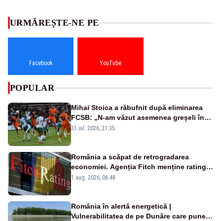
URMĂREȘTE-NE PE
Facebook
YouTube
POPULAR
Mihai Stoica a răbufnit după eliminarea
FCSB: „N-am văzut asemenea greșeli în
190 de meciuri europene”
31 iul. 2026, 21:35
România a scăpat de retrogradarea
economiei. Agenția Fitch menține ratingul
„BBB-” cu perspectivă negativă
1 aug. 2026, 06:48
România în alertă energetică |
Vulnerabilitatea de pe Dunăre care pune