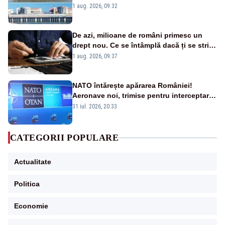
în pericol Centrala Cernavodă era
1 aug. 2026, 09:32
cunoscută de pe vremea lui Ceaușescu
De azi, milioane de români primesc un
drept nou. Ce se întâmplă dacă ți se strică
un produs
1 aug. 2026, 09:37
NATO întărește apărarea României!
Aeronave noi, trimise pentru interceptarea
și distrugerea dronelor
31 iul. 2026, 20:33
CATEGORII POPULARE
Actualitate
Politica
Economie