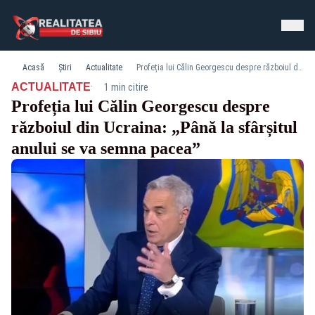
Acasă
Știri
Actualitate
Profeția lui Călin Georgescu despre războiul din Ucraina: „Până la sfârșitul anului se va semna pacea”
·
ACTUALITATE
1 min citire
Profeția lui Călin Georgescu despre
războiul din Ucraina: „Până la sfârșitul
anului se va semna pacea”