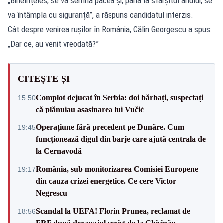
„Bineînțeles, se va semna pacea și, până la sfârșitul anului, se
va întâmpla cu siguranță”, a răspuns candidatul interzis.
Cât despre venirea rușilor în România, Călin Georgescu a spus:
„Dar ce, au venit vreodată?”
CITEȘTE ȘI
Complot dejucat în Serbia: doi bărbați, suspectați
15:50
că plănuiau asasinarea lui Vučić
Operațiune fără precedent pe Dunăre. Cum
19:45
funcționează digul din barje care ajută centrala de
la Cernavodă
România, sub monitorizarea Comisiei Europene
19:17
din cauza crizei energetice. Ce cere Victor
Negrescu
Scandal la UEFA! Florin Prunea, reclamat de
18:56
FRF după derapajul sexist de la Chișinău