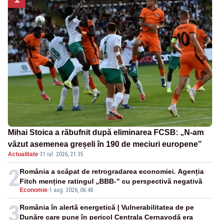
Mihai Stoica a răbufnit după eliminarea FCSB: „N-am
văzut asemenea greșeli în 190 de meciuri europene”
Actualitate
·
31 iul. 2026, 21:35
2
România a scăpat de retrogradarea economiei. Agenția
Fitch menține ratingul „BBB-” cu perspectivă negativă
Economie
-
1 aug. 2026, 06:48
3
România în alertă energetică | Vulnerabilitatea de pe
Dunăre care pune în pericol Centrala Cernavodă era