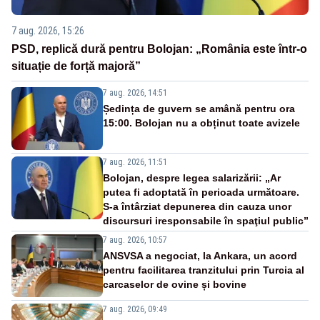
7 aug. 2026, 15:26
PSD, replică dură pentru Bolojan: „România este într-o
situație de forță majoră”
7 aug. 2026, 14:51
Ședința de guvern se amână pentru ora
15:00. Bolojan nu a obținut toate avizele
7 aug. 2026, 11:51
Bolojan, despre legea salarizării: „Ar
putea fi adoptată în perioada următoare.
S-a întârziat depunerea din cauza unor
discursuri iresponsabile în spaţiul public”
7 aug. 2026, 10:57
ANSVSA a negociat, la Ankara, un acord
pentru facilitarea tranzitului prin Turcia al
carcaselor de ovine și bovine
7 aug. 2026, 09:49