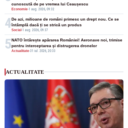
cunoscută de pe vremea lui Ceaușescu
Economie
-
1 aug. 2026, 09:32
4
De azi, milioane de români primesc un drept nou. Ce se
întâmplă dacă ți se strică un produs
Social
-
1 aug. 2026, 09:37
5
NATO întărește apărarea României! Aeronave noi, trimise
pentru interceptarea și distrugerea dronelor
Actualitate
-
31 iul. 2026, 20:33
ACTUALITATE