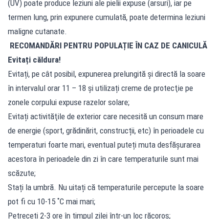
(UV) poate produce leziuni ale pielii expuse (arsuri), iar pe
termen lung, prin expunere cumulată, poate determina leziuni
maligne cutanate.
RECOMANDĂRI PENTRU POPULAȚIE ÎN CAZ DE CANICULĂ
Evitați căldura!
Evitați, pe cât posibil, expunerea prelungită şi directă la soare
în intervalul orar 11 – 18 şi utilizați creme de protecţie pe
zonele corpului expuse razelor solare;
Evitați activităţile de exterior care necesită un consum mare
de energie (sport, grădinărit, construcții, etc) în perioadele cu
temperaturi foarte mari, eventual puteți muta desfăşurarea
acestora în perioadele din zi în care temperaturile sunt mai
scăzute;
Stați la umbră. Nu uitați că temperaturile percepute la soare
pot fi cu 10-15 ˚C mai mari;
Petreceți 2-3 ore în timpul zilei într-un loc răcoros;