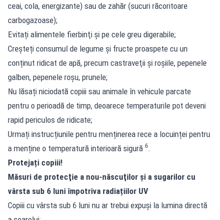
ceai, cola, energizante) sau de zahăr (sucuri răcoritoare
carbogazoase);
Evitați alimentele fierbinţi şi pe cele greu digerabile;
Creşteți consumul de legume şi fructe proaspete cu un
conținut ridicat de apă, precum castraveţii și roşiile, pepenele
galben, pepenele roşu, prunele;
Nu lăsați niciodată copiii sau animale în vehicule parcate
pentru o perioadă de timp, deoarece temperaturile pot deveni
rapid periculos de ridicate;
Urmați instrucțiunile pentru menținerea rece a locuinței pentru
6
a menține o temperatură interioară sigură
.
Protejați copiii!
Măsuri de protecţie a nou-născuţilor şi a sugarilor cu
vârsta sub 6 luni împotriva radiațiilor UV
Copiii cu vârsta sub 6 luni nu ar trebui expuşi la lumina directă
a soarelui;