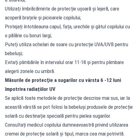
Utilizaţi îmbrăcăminte de protecție ușoară și lejeră, care
acoperă brațele și picioarele copilului;
Protejați întotdeauna capul, fața, urechile și gâtul copilului cu
o pălărie cu boruri largi;
Puteţi utiliza ochelari de soare cu protecție UVA/UVB pentru
bebeluşi;
Evitaţi plimbările în intervalul orar 11-18 şi pentru plimbare
alegeti zonele cu umbră.
Măsurile de protecţie a sugarilor cu vârsta 6 -12 luni
împotriva radiațiilor UV
Se aplică toate metodele de protecție descrise mai sus, iar la
această vârstă se pot folosi la bebeluși produsele de protecție
solară cu destinaţie specială pentru pielea sugarilor.
Consultați medicul copilului dumneavoastră privind utilizarea
cremei de protecție solară și tipul, marca cea mai potrivită.