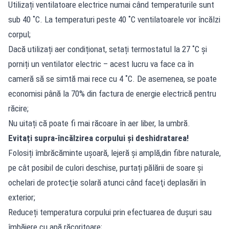
Utilizați ventilatoare electrice numai când temperaturile sunt
sub 40 ˚C. La temperaturi peste 40 ˚C ventilatoarele vor încălzi
corpul;
Dacă utilizați aer condiționat, setați termostatul la 27 ˚C și
porniți un ventilator electric – acest lucru va face ca în
cameră să se simtă mai rece cu 4 ˚C. De asemenea, se poate
economisi până la 70% din factura de energie electrică pentru
răcire;
Nu uitați că poate fi mai răcoare în aer liber, la umbră.
Evitați supra-încălzirea corpului și deshidratarea!
Folosiți îmbrăcăminte ușoară, lejeră și amplă,din fibre naturale,
pe cât posibil de culori deschise, purtați pălării de soare și
ochelari de protecţie solară atunci când faceţi deplasări în
exterior;
Reduceți temperatura corpului prin efectuarea de duşuri sau
îmbăiere cu apă răcoritoare;