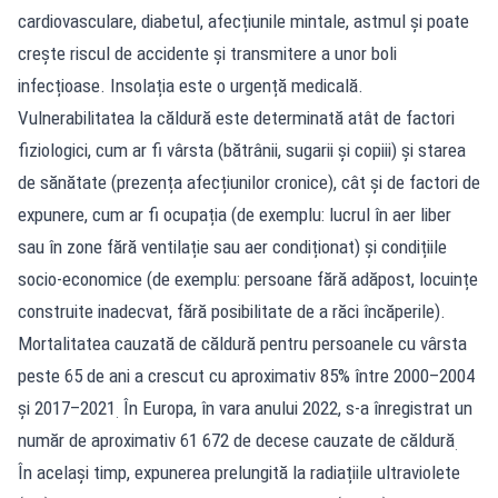
cardiovasculare, diabetul, afecțiunile mintale, astmul și poate
crește riscul de accidente și transmitere a unor boli
infecțioase. Insolația este o urgență medicală.
Vulnerabilitatea la căldură este determinată atât de factori
fiziologici, cum ar fi vârsta (bătrânii, sugarii și copiii) și starea
de sănătate (prezența afecțiunilor cronice), cât și de factori de
expunere, cum ar fi ocupația (de exemplu: lucrul în aer liber
sau în zone fără ventilație sau aer condiționat) și condițiile
socio-economice (de exemplu: persoane fără adăpost, locuințe
construite inadecvat, fără posibilitate de a răci încăperile).
Mortalitatea cauzată de căldură pentru persoanele cu vârsta
peste 65 de ani a crescut cu aproximativ 85% între 2000–2004
și 2017–2021
În Europa, în vara anului 2022, s-a înregistrat un
.
număr de aproximativ 61 672 de decese cauzate de căldură
.
În același timp, expunerea prelungită la radiațiile ultraviolete