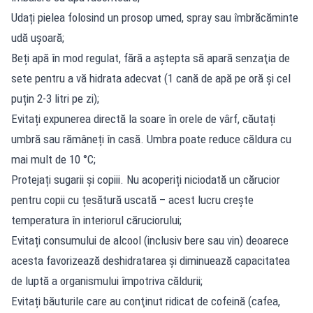
Udați pielea folosind un prosop umed, spray sau îmbrăcăminte
udă ușoară;
Beți apă în mod regulat, fără a aştepta să apară senzaţia de
sete pentru a vă hidrata adecvat (1 cană de apă pe oră și cel
puțin 2-3 litri pe zi);
Evitați expunerea directă la soare în orele de vârf, căutați
umbră sau rămâneți în casă. Umbra poate reduce căldura cu
mai mult de 10 °C;
Protejați sugarii și copiii. Nu acoperiți niciodată un cărucior
pentru copii cu țesătură uscată – acest lucru crește
temperatura în interiorul căruciorului;
Evitați consumului de alcool (inclusiv bere sau vin) deoarece
acesta favorizează deshidratarea şi diminuează capacitatea
de luptă a organismului împotriva căldurii;
Evitați băuturile care au conţinut ridicat de cofeină (cafea,