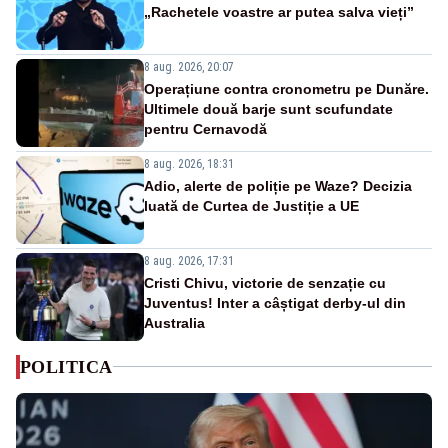
„Rachetele voastre ar putea salva vieți”
8 aug. 2026, 20:07
Operațiune contra cronometru pe Dunăre.
Ultimele două barje sunt scufundate
pentru Cernavodă
8 aug. 2026, 18:31
Adio, alerte de poliție pe Waze? Decizia
luată de Curtea de Justiție a UE
8 aug. 2026, 17:31
Cristi Chivu, victorie de senzație cu
Juventus! Inter a câștigat derby-ul din
Australia
POLITICA