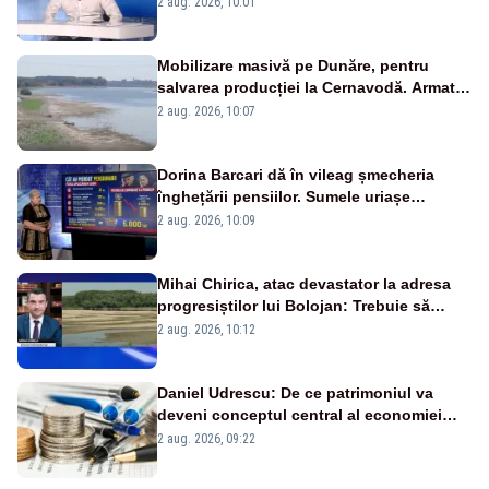
2 aug. 2026, 10:01
pensii
Mobilizare masivă pe Dunăre, pentru
salvarea producției la Cernavodă. Armata
va detona o stâncă și va devia apa
2 aug. 2026, 10:07
fluviului - IMAGINI AERIENE
Dorina Barcari dă în vileag șmecheria
înghețării pensiilor. Sumele uriașe
pierdute de fiecare român
2 aug. 2026, 10:09
Mihai Chirica, atac devastator la adresa
progresiștilor lui Bolojan: Trebuie să
protejăm și natura, dar nu șținem omaneii
2 aug. 2026, 10:12
în stare permanentă de alertă
Daniel Udrescu: De ce patrimoniul va
deveni conceptul central al economiei
viitoare?
2 aug. 2026, 09:22