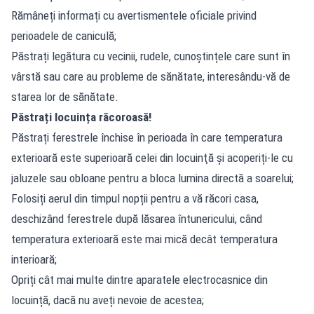
Rămâneți informați cu avertismentele oficiale privind
perioadele de caniculă;
Păstrați legătura cu vecinii, rudele, cunoștințele care sunt în
vârstă sau care au probleme de sănătate, interesându-vă de
starea lor de sănătate.
Păstrați locuința răcoroasă!
Păstrați ferestrele închise în perioada în care temperatura
exterioară este superioară celei din locuinţă și acoperiți-le cu
jaluzele sau obloane pentru a bloca lumina directă a soarelui;
Folosiți aerul din timpul nopții pentru a vă răcori casa,
deschizând ferestrele după lăsarea întunericului, când
temperatura exterioară este mai mică decât temperatura
interioară;
Opriți cât mai multe dintre aparatele electrocasnice din
locuință, dacă nu aveți nevoie de acestea;