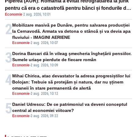
Piperea (AUR): România a evitat retrogradarea la junk
pentru că era o catastrofă pentru bănci și fondurile de
Economie
·
2 aug. 2026, 10:01
pensii
2
Mobilizare masivă pe Dunăre, pentru salvarea producției
la Cernavodă. Armata va detona o stâncă și va devia apa
fluviului - IMAGINI AERIENE
Economie
-
2 aug. 2026, 10:07
3
Dorina Barcari dă în vileag șmecheria înghețării pensiilor.
Sumele uriașe pierdute de fiecare român
Economie
-
2 aug. 2026, 10:09
4
Mihai Chirica, atac devastator la adresa progresiștilor lui
Bolojan: Trebuie să protejăm și natura, dar nu șținem
omaneii în stare permanentă de alertă
Economie
-
2 aug. 2026, 10:12
5
Daniel Udrescu: De ce patrimoniul va deveni conceptul
central al economiei viitoare?
Economie
-
2 aug. 2026, 09:22