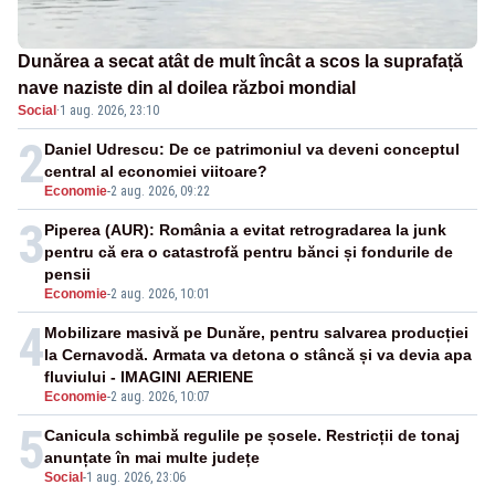
Dunărea a secat atât de mult încât a scos la suprafață
nave naziste din al doilea război mondial
Social
·
1 aug. 2026, 23:10
2
Daniel Udrescu: De ce patrimoniul va deveni conceptul
central al economiei viitoare?
Economie
-
2 aug. 2026, 09:22
3
Piperea (AUR): România a evitat retrogradarea la junk
pentru că era o catastrofă pentru bănci și fondurile de
pensii
Economie
-
2 aug. 2026, 10:01
4
Mobilizare masivă pe Dunăre, pentru salvarea producției
la Cernavodă. Armata va detona o stâncă și va devia apa
fluviului - IMAGINI AERIENE
Economie
-
2 aug. 2026, 10:07
5
Canicula schimbă regulile pe șosele. Restricții de tonaj
anunțate în mai multe județe
Social
-
1 aug. 2026, 23:06