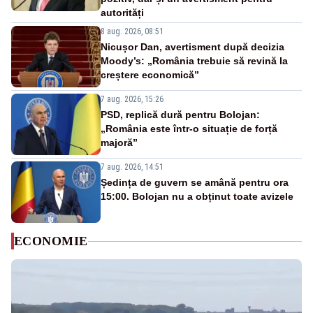
autorități
8 aug. 2026, 08:51
Nicușor Dan, avertisment după decizia
Moody’s: „România trebuie să revină la
creștere economică”
7 aug. 2026, 15:26
PSD, replică dură pentru Bolojan:
„România este într-o situație de forță
majoră”
7 aug. 2026, 14:51
Ședința de guvern se amână pentru ora
15:00. Bolojan nu a obținut toate avizele
ECONOMIE