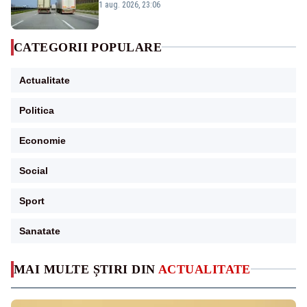
județe
1 aug. 2026, 23:06
CATEGORII POPULARE
Actualitate
Politica
Economie
Social
Sport
Sanatate
MAI MULTE ȘTIRI DIN
ACTUALITATE