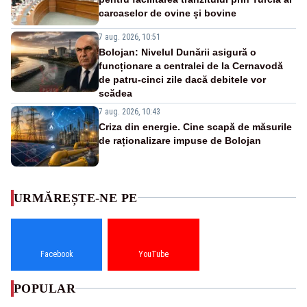
carcaselor de ovine și bovine
7 aug. 2026, 10:51
Bolojan: Nivelul Dunării asigură o
funcționare a centralei de la Cernavodă
de patru-cinci zile dacă debitele vor
scădea
7 aug. 2026, 10:43
Criza din energie. Cine scapă de măsurile
de raționalizare impuse de Bolojan
URMĂREȘTE-NE PE
Facebook
YouTube
POPULAR