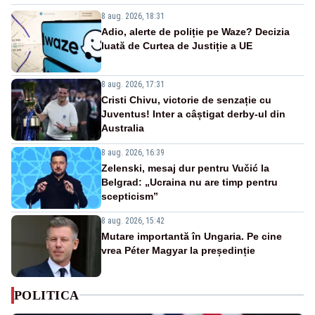
8 aug. 2026, 18:31
Adio, alerte de poliție pe Waze? Decizia
luată de Curtea de Justiție a UE
8 aug. 2026, 17:31
Cristi Chivu, victorie de senzație cu
Juventus! Inter a câștigat derby-ul din
Australia
8 aug. 2026, 16:39
Zelenski, mesaj dur pentru Vučić la
Belgrad: „Ucraina nu are timp pentru
scepticism”
8 aug. 2026, 15:42
Mutare importantă în Ungaria. Pe cine
vrea Péter Magyar la președinție
POLITICA