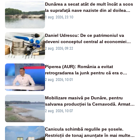
Dunărea a secat atât de mult încât a scos
la suprafață nave naziste din al doilea
război mondial
1 aug. 2026, 23:10
Daniel Udrescu: De ce patrimoniul va
deveni conceptul central al economiei
viitoare?
2 aug. 2026, 09:22
Piperea (AUR): România a evitat
retrogradarea la junk pentru că era o
catastrofă pentru bănci și fondurile de
2 aug. 2026, 10:01
pensii
Mobilizare masivă pe Dunăre, pentru
salvarea producției la Cernavodă. Armata
va detona o stâncă și va devia apa
2 aug. 2026, 10:07
fluviului - IMAGINI AERIENE
Canicula schimbă regulile pe șosele.
Restricții de tonaj anunțate în mai multe