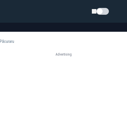
Schimba tema
a Păcuraru
Advertising