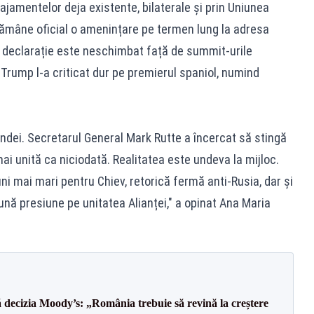
ajamentelor deja existente, bilaterale și prin Uniunea
rămâne oficial o amenințare pe termen lung la adresa
de declarație este neschimbat față de summit-urile
d Trump l-a criticat dur pe premierul spaniol, numind
ndei. Secretarul General Mark Rutte a încercat să stingă
i unită ca niciodată. Realitatea este undeva la mijloc.
uni mai mari pentru Chiev, retorică fermă anti-Rusia, dar și
nă presiune pe unitatea Alianței," a opinat Ana Maria
decizia Moody’s: „România trebuie să revină la creștere