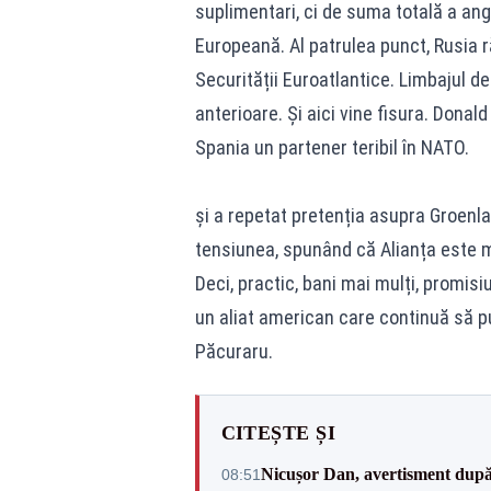
suplimentari, ci de suma totală a ang
Europeană. Al patrulea punct, Rusia 
Securității Euroatlantice. Limbajul 
anterioare. Și aici vine fisura. Donal
Spania un partener teribil în NATO.
și a repetat pretenția asupra Groenla
tensiunea, spunând că Alianța este ma
Deci, practic, bani mai mulți, promisi
un aliat american care continuă să pu
Păcuraru.
CITEȘTE ȘI
Nicușor Dan, avertisment după 
08:51