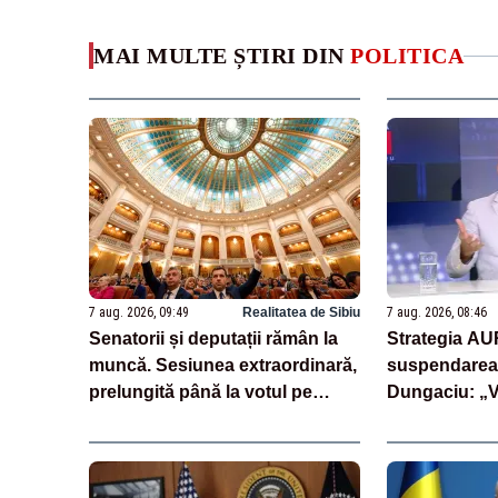
MAI MULTE ȘTIRI DIN
POLITICA
7 aug. 2026, 09:49
Realitatea de Sibiu
7 aug. 2026, 08:46
Senatorii și deputații rămân la
Strategia AU
muncă. Sesiunea extraordinară,
suspendarea 
prelungită până la votul pe
Dungaciu: „
legea salarizării
semnează și 