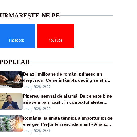
URMĂREȘTE-NE PE
Facebook
YouTube
POPULAR
De azi, milioane de români primesc un
drept nou. Ce se întâmplă dacă ți se strică
un produs
1 aug. 2026, 09:37
Piperea, semnal de alarmă. De ce este bine
să avem bani cash, în contextul alertei
energetice?
1 aug. 2026, 09:39
România, la limita tehnică a importurilor de
energie. Prețurile cresc alarmant - Analiză
Realitatea Plus
1 aug. 2026, 09:46