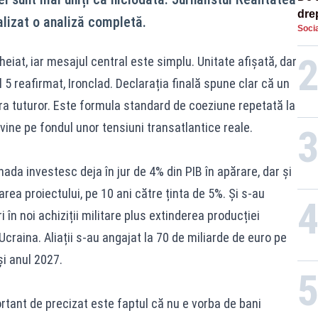
dre
lizat o analiză completă.
Socia
str
iat, iar mesajul central este simplu. Unitate afișată, dar
lul 5 reafirmat, Ironclad. Declarația finală spune clar că un
a tuturor. Este formula standard de coeziune repetată la
ine pe fondul unor tensiuni transatlantice reale.
anada investesc deja în jur de 4% din PIB în apărare, dar și
area proiectului, pe 10 ani către ținta de 5%. Și s-au
 în noi achiziții militare plus extinderea producției
Ucraina. Aliații s-au angajat la 70 de miliarde de euro pe
și anul 2027.
ortant de precizat este faptul că nu e vorba de bani