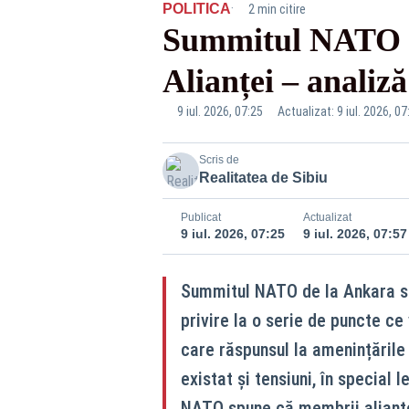
·
POLITICA
2 min citire
Summitul NATO s-a
Alianței – anali
9 iul. 2026, 07:25
Actualizat: 9 iul. 2026, 07
Scris de
Realitatea de Sibiu
Publicat
Actualizat
9 iul. 2026, 07:25
9 iul. 2026, 07:57
Summitul NATO de la Ankara s-a
privire la o serie de puncte ce
care răspunsul la amenințările
existat și tensiuni, în special 
NATO spune că membrii alianței