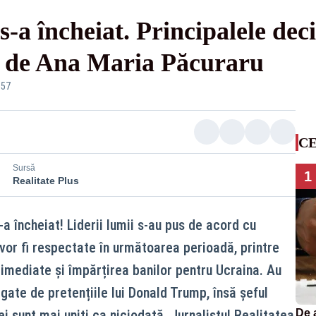
 încheiat. Principalele decizi
ză de Ana Maria Păcuraru
:57
CE
Sursă
1
Realitate Plus
 încheiat! Liderii lumii s-au pus de acord cu
 vor fi respectate în următoarea perioadă, printre
 imediate și împărțirea banilor pentru Ucraina. Au
legate de pretențiile lui Donald Trump, însă șeful
 sunt mai uniți ca niciodată. Jurnalistul Realitatea
De 