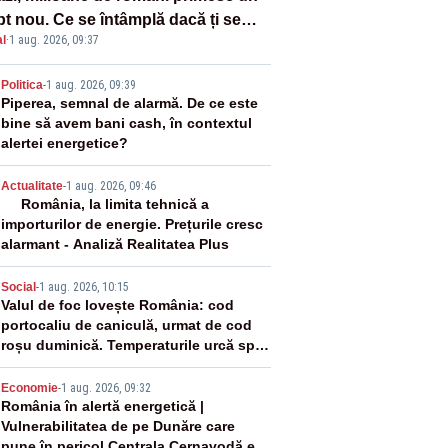
pt nou. Ce se întâmplă dacă ți se
l
·
1 aug. 2026, 09:37
ică un produs
2
Politica
-
1 aug. 2026, 09:39
Piperea, semnal de alarmă. De ce este
bine să avem bani cash, în contextul
alertei energetice?
3
Actualitate
-
1 aug. 2026, 09:46
România, la limita tehnică a
importurilor de energie. Prețurile cresc
alarmant - Analiză Realitatea Plus
4
Social
-
1 aug. 2026, 10:15
Valul de foc lovește România: cod
portocaliu de caniculă, urmat de cod
roșu duminică. Temperaturile urcă spre
40°C
5
Economie
-
1 aug. 2026, 09:32
România în alertă energetică |
Vulnerabilitatea de pe Dunăre care
pune în pericol Centrala Cernavodă era