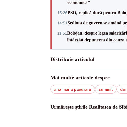
economică”
PSD, replică dură pentru Boloj
15:26
Ședința de guvern se amână pen
14:51
Bolojan, despre legea salarizăr
11:51
întârziat depunerea din cauza u
Distribuie articolul
Mai multe articole despre
ana maria pacuraru
summit
don
Urmărește știrile Realitatea de Sib