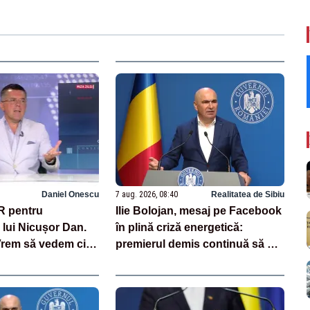
Daniel Onescu
7 aug. 2026, 08:40
Realitatea de Sibiu
R pentru
Ilie Bolojan, mesaj pe Facebook
lui Nicușor Dan.
în plină criză energetică:
Vrem să vedem cine
premierul demis continuă să se
cine nu”
laude cu măsurile luate