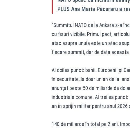
PLUS Ana Maria Păcuraru a rea
"Summitul NATO de la Ankara s-a înche
cu fisuri vizibile. Primul pact, artico
atac asupra unuia este un atac asupr
fiecare summit, dar de data aceasta v
Al doilea punct: banii. Europenii și C
în securitate, la doar un an de la lans
anunțat peste 50 de miliarde de dolari
industriale comune. Al treilea punct: 
an în sprijin militar pentru anul 2026 
140 de miliarde în total pe 2 ani. Imp