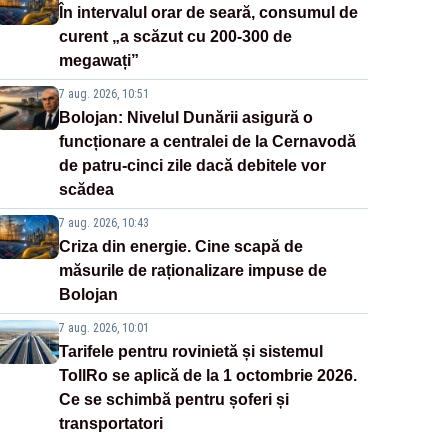
În intervalul orar de seară, consumul de
curent „a scăzut cu 200-300 de
megawați”
7 aug. 2026, 10:51
Bolojan: Nivelul Dunării asigură o
funcționare a centralei de la Cernavodă
de patru-cinci zile dacă debitele vor
scădea
7 aug. 2026, 10:43
Criza din energie. Cine scapă de
măsurile de raționalizare impuse de
Bolojan
7 aug. 2026, 10:01
Tarifele pentru rovinietă și sistemul
TollRo se aplică de la 1 octombrie 2026.
Ce se schimbă pentru șoferi și
transportatori