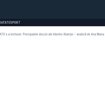
NATATE
SPORT
O s-a încheiat. Principalele decizii ale liderilor Alianței – analiză de Ana Mari