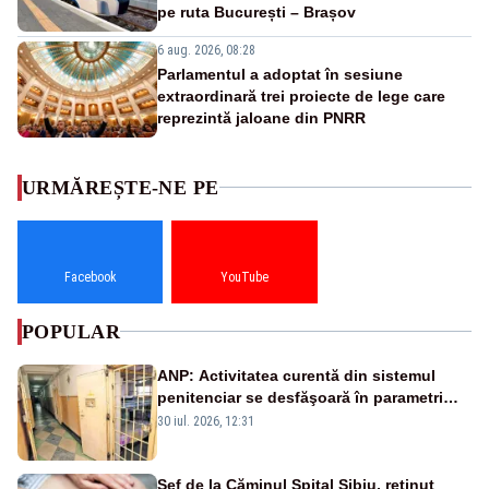
pe ruta București – Brașov
6 aug. 2026, 08:28
Parlamentul a adoptat în sesiune
extraordinară trei proiecte de lege care
reprezintă jaloane din PNRR
URMĂREȘTE-NE PE
Facebook
YouTube
POPULAR
ANP: Activitatea curentă din sistemul
penitenciar se desfăşoară în parametri
normali
30 iul. 2026, 12:31
Șef de la Căminul Spital Sibiu, reținut