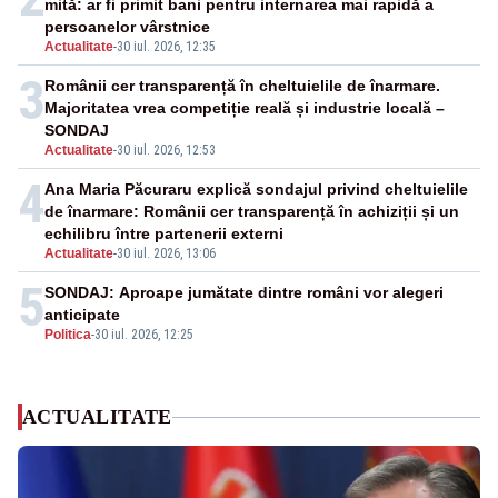
mită: ar fi primit bani pentru internarea mai rapidă a
persoanelor vârstnice
Actualitate
-
30 iul. 2026, 12:35
3
Românii cer transparență în cheltuielile de înarmare.
Majoritatea vrea competiție reală și industrie locală –
SONDAJ
Actualitate
-
30 iul. 2026, 12:53
4
Ana Maria Păcuraru explică sondajul privind cheltuielile
de înarmare: Românii cer transparență în achiziții și un
echilibru între partenerii externi
Actualitate
-
30 iul. 2026, 13:06
5
SONDAJ: Aproape jumătate dintre români vor alegeri
anticipate
Politica
-
30 iul. 2026, 12:25
ACTUALITATE