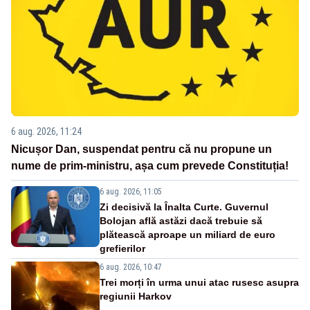
6 aug. 2026, 11:24
Nicușor Dan, suspendat pentru că nu propune un
nume de prim-ministru, așa cum prevede Constituția!
6 aug. 2026, 11:05
Zi decisivă la Înalta Curte. Guvernul
Bolojan află astăzi dacă trebuie să
plătească aproape un miliard de euro
grefierilor
6 aug. 2026, 10:47
Trei morți în urma unui atac rusesc asupra
regiunii Harkov