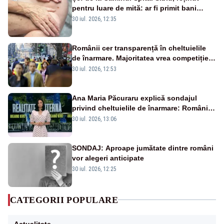
pentru luare de mită: ar fi primit bani
pentru internarea mai rapidă a
30 iul. 2026, 12:35
persoanelor vârstnice
Românii cer transparență în cheltuielile
de înarmare. Majoritatea vrea competiție
reală și industrie locală – SONDAJ
30 iul. 2026, 12:53
Ana Maria Păcuraru explică sondajul
privind cheltuielile de înarmare: Românii
cer transparență în achiziții și un echilibru
30 iul. 2026, 13:06
între partenerii externi
SONDAJ: Aproape jumătate dintre români
vor alegeri anticipate
30 iul. 2026, 12:25
CATEGORII POPULARE
Actualitate