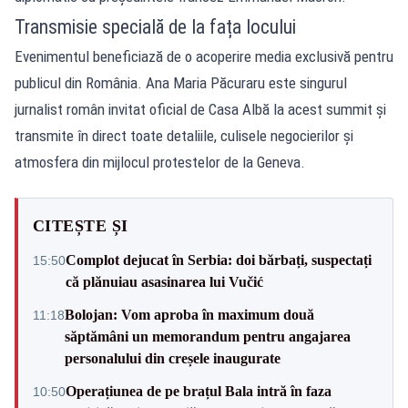
Transmisie specială de la fața locului
Evenimentul beneficiază de o acoperire media exclusivă pentru
publicul din România. Ana Maria Păcuraru este singurul
jurnalist român invitat oficial de Casa Albă la acest summit și
transmite în direct toate detaliile, culisele negocierilor și
atmosfera din mijlocul protestelor de la Geneva.
CITEȘTE ȘI
Complot dejucat în Serbia: doi bărbați, suspectați
15:50
că plănuiau asasinarea lui Vučić
Bolojan: Vom aproba în maximum două
11:18
săptămâni un memorandum pentru angajarea
personalului din creșele inaugurate
Operațiunea de pe brațul Bala intră în faza
10:50