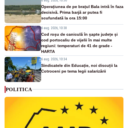
6 aug. 2026, 10:50
Operațiunea de pe brațul Bala intră în faza
decisivă. Prima barjă ar putea fi
scufundată la ora 15:00
6 aug. 2026, 10:38
Cod roșu de caniculă în șapte județe și
cod portocaliu de vijelii în mai multe
regiuni: temperaturi de 41 de grade -
HARTA
6 aug. 2026, 10:34
Sindicatele din Educație, noi discuții la
Cotroceni pe tema legii salarizării
POLITICA