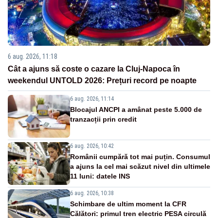
6 aug. 2026, 11:18
Cât a ajuns să coste o cazare la Cluj-Napoca în
weekendul UNTOLD 2026: Prețuri record pe noapte
6 aug. 2026, 11:14
Blocajul ANCPI a amânat peste 5.000 de
tranzacții prin credit
6 aug. 2026, 10:42
Românii cumpără tot mai puțin. Consumul
a ajuns la cel mai scăzut nivel din ultimele
11 luni: datele INS
6 aug. 2026, 10:38
Schimbare de ultim moment la CFR
Călători: primul tren electric PESA circulă